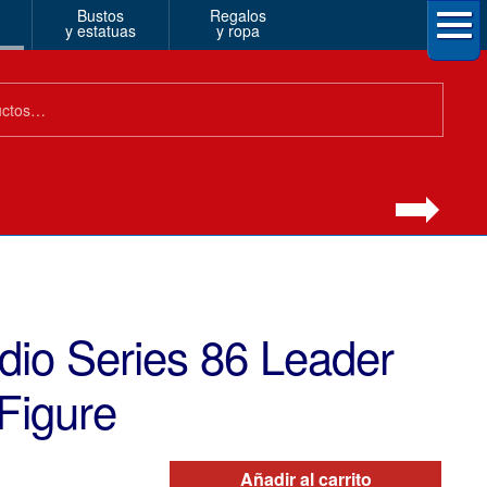
Bustos
Regalos
y estatuas
y ropa
dio Series 86 Leader
 Figure
Añadir al carrito