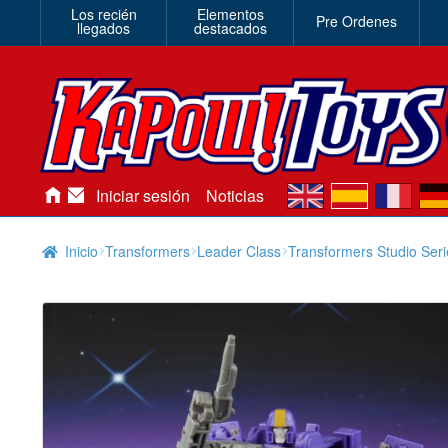
Los recién
Elementos
Pre Ordenes
llegados
destacados
en
es
fr
de
Iniciar sesión
Noticias
Inicio
Transformers
Leader Class
Transformers Studio Seri