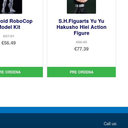
oid RoboCop
S.H.Figuarts Yu Yu
odel Kit
Hakusho Hiei Action
Figure
€67.61
El
€56.49
€86.05
El
€77.39
precio
El
precio
El
original
precio
original
precio
era:
actual
era:
actual
RE ORDENA
PRE ORDENA
€67.61.
es:
€86.05.
es:
€56.49.
€77.39.
Call us: