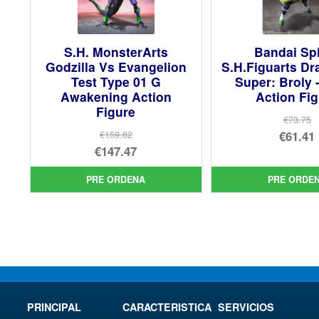
S.H. MonsterArts
Bandai Spi
Godzilla Vs Evangelion
S.H.Figuarts Dr
Test Type 01 G
Super: Broly 
Awakening Action
Action Fi
Figure
€73.75
El
€61.41
€159.82
El
€147.47
pre
El
precio
El
orig
pre
PRE ORDENA
PRE ORDE
original
precio
era:
act
era:
actual
€73.
es:
€159.82.
es:
€61.
€147.47.
PRINCIPAL
CARACTERISTICA
SERVICIOS