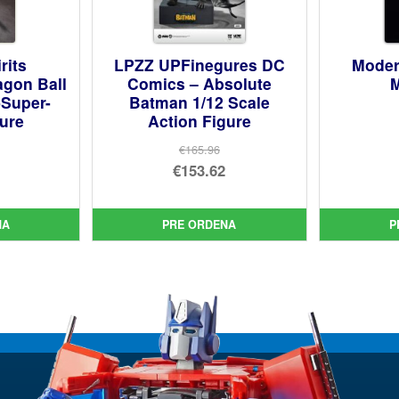
rits
LPZZ UPFinegures DC
Moder
agon Ball
Comics – Absolute
M
-Super-
Batman 1/12 Scale
gure
Action Figure
€165.96
El
€153.62
cio
precio
El
inal
cio
original
precio
NA
PRE ORDENA
P
ual
era:
actual
75.
€165.96.
es:
41.
€153.62.