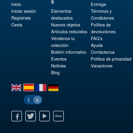
S
Inicio
Entrega
Iniciar sesión
Elementos
Términos y
Regístrate
destacados
Condiciones
Cesta
Nuevos objetos
Política de
Artículos reducidos
devoluciones
Véndenos tu
FAQ’s
colección
Ayuda
Boletín informativo
Contáctenos
Eventos
Política de privacidad
Noticias
Vacaciones
Blog
en
es
fr
de
£
€
k
itter
Youtube
Ebay