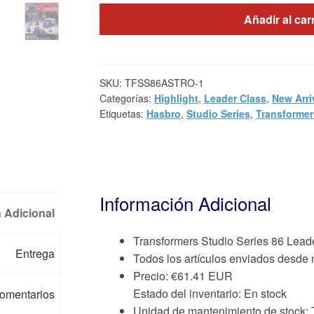
Añadir al car
SKU:
TFSS86ASTRO-1
Categorías:
Highlight
,
Leader Class
,
New Arri
Etiquetas:
Hasbro
,
Studio Series
,
Transformer
Información Adicional
 Adicional
Transformers Studio Series 86 Leade
Entrega
Todos los artículos enviados desde
Precio:
€
61.41 EUR
Estado del inventario: En stock
omentarios
Unidad de mantenimiento de stoc