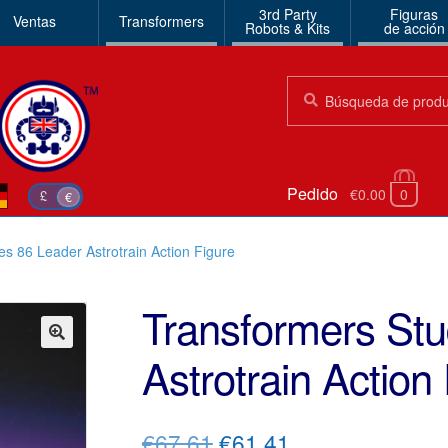
3rd Party
Figuras
Ventas
Transformers
Robots & Kits
de acción
Búsqueda:
Búsqueda
Pedido
€0.00
0
£
€
es 86 Leader Astrotrain Action Figure
Transformers Stu
Astrotrain Action
🔍
El
El
€67.61
€61.41