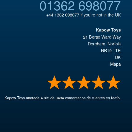
01362 698077
+44 1362 698077
if you're not in the UK
Kapow Toys
21 Bertie Ward Way
Dereham
,
Norfolk
NR19 1TE
UK
Mapa
Kapow Toys
anotada
4.9
/
5
de
3484
comentarios de clientes en feefo.