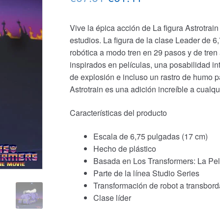
precio
precio
Vive la épica acción de La figura Astrotrai
original
actual
estudios. La figura de la clase Leader de 6
era:
es:
robótica a modo tren en 29 pasos y de tren
inspirados en películas, una posabilidad in
€67.61.
€61.41.
de explosión e incluso un rastro de humo p
Astrotrain es una adición increíble a cualqu
Características del producto
Escala de 6,75 pulgadas (17 cm)
Hecho de plástico
Basada en Los Transformers: La Pel
Parte de la línea Studio Series
Transformación de robot a transbord
Clase líder