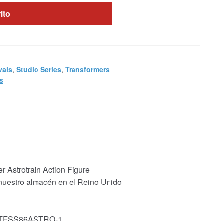
rito
vals
,
Studio Series
,
Transformers
s
r Astrotrain Action Figure
 nuestro almacén en el Reino Unido
k: TFSS86ASTRO-1