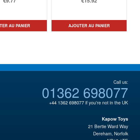
€9.77
€15.92
prix
Le
initial
prix
était :
actuel
TER AU PANIER
AJOUTER AU PANIER
€12.28.
est :
€9.77.
Call us:
01362 698077
+44 1362 698077
if you're not in the UK
Kapow Toys
21 Bertie Ward Way
Dereham
,
Norfolk