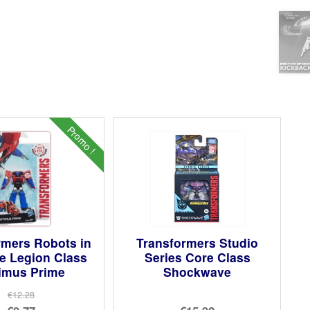
Promo !
rmers Robots in
Transformers Studio
e Legion Class
Series Core Class
imus Prime
Shockwave
€12.28
Le