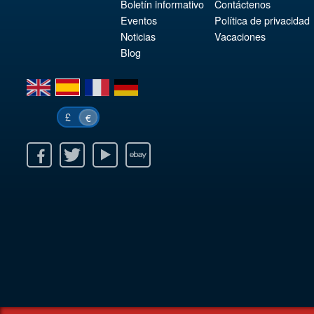
Boletín informativo
Contáctenos
Eventos
Política de privacidad
Noticias
Vacaciones
Blog
en
es
fr
de
£
€
k
itter
Youtube
Ebay