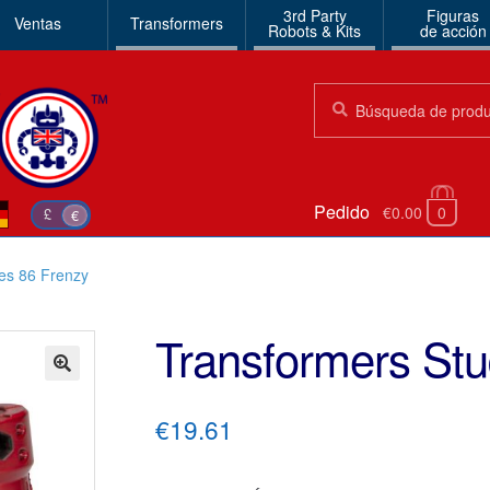
3rd Party
Figuras
Ventas
Transformers
Robots & Kits
de acción
Búsqueda:
Búsqueda
Pedido
€0.00
0
£
€
ies 86 Frenzy
Transformers Stu
🔍
€19.61