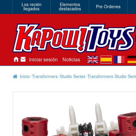
Los recién
Elementos
Pre Ordenes
llegados
destacados
en
es
fr
de
Iniciar sesión
Noticias
Inicio
Transformers
Studio Series
Transformers Studio Ser