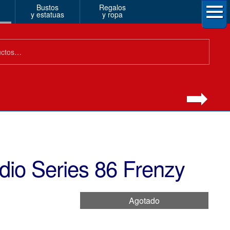
Bustos
Regalos
y estatuas
y ropa
dio Series 86 Frenzy
Agotado