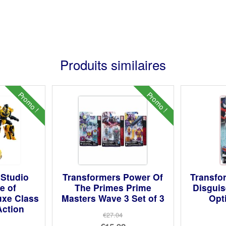
Produits similaires
Promo !
Promo !
 Studio
Transformers Power Of
Transfo
e of
The Primes Prime
Disguis
uxe Class
Masters Wave 3 Set of 3
Opt
ction
€27.04
Le