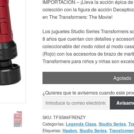
IMPORTACIÓN – ¡Lleva la acción épica de la
colección con la figura de acción Deceptico
en The Transformers: The Movie!
Los juguetes Studio Series Transformers so
8 años que cuentan con detalles y accesorio
coleccionable del modo robot al modo cass
(Rojo) con los accesorios de brazo de marti
Transformers para niños y niñas son excele
Agotado
¿Quieres que te avisemos cuando este prod
Avísam
SKU:
TFSS86FRENZY
Categorías:
Legends Class
,
Studio Series
,
Tr
Etiquetas:
Hasbro
,
Studio Series
,
Transformer