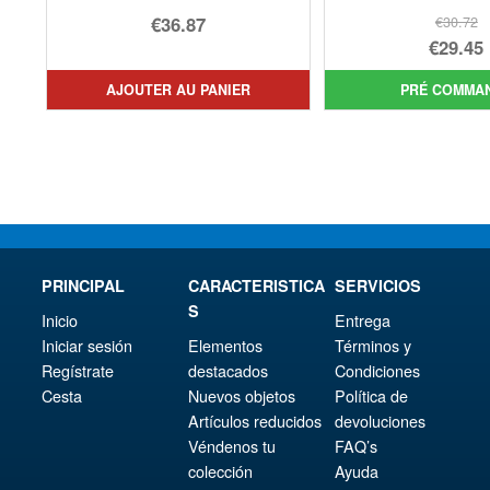
€36.87
€30.72
Le
€29.45
prix
Le
AJOUTER AU PANIER
PRÉ COMMA
init
prix
étai
act
€30.
est 
€29.
PRINCIPAL
CARACTERISTICA
SERVICIOS
S
Inicio
Entrega
Iniciar sesión
Elementos
Términos y
Regístrate
destacados
Condiciones
Cesta
Nuevos objetos
Política de
Artículos reducidos
devoluciones
Véndenos tu
FAQ’s
colección
Ayuda