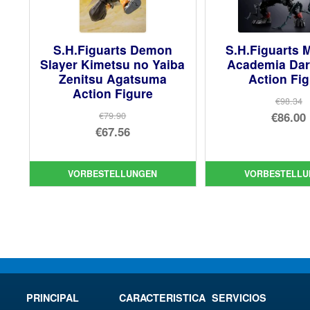
S.H.Figuarts Demon
S.H.Figuarts 
Slayer Kimetsu no Yaiba
Academia Dar
Zenitsu Agatsuma
Action Fi
Action Figure
€98.34
Urs
€86.00
€79.90
Ursprünglicher
€67.56
Pre
Akt
Preis
Aktueller
war
Pre
war:
Preis
€98
ist:
VORBESTELLUNGEN
VORBESTELLU
€79.90
ist:
€86.
€67.56.
PRINCIPAL
CARACTERISTICA
SERVICIOS