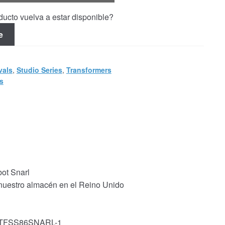
ucto vuelva a estar disponible?
e
vals
,
Studio Series
,
Transformers
s
ot Snarl
 nuestro almacén en el Reino Unido
k: TFSS86SNARL-1