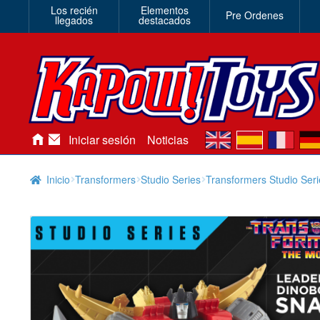
Los recién
Elementos
Pre Ordenes
llegados
destacados
en
es
fr
de
Iniciar sesión
Noticias
Inicio
Transformers
Studio Series
Transformers Studio Seri