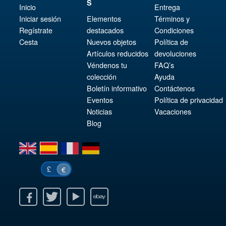
S
Inicio
Entrega
Iniciar sesión
Elementos
Términos y
Regístrate
destacados
Condiciones
Cesta
Nuevos objetos
Política de
Artículos reducidos
devoluciones
Véndenos tu
FAQ’s
colección
Ayuda
Boletín informativo
Contáctenos
Eventos
Política de privacidad
Noticias
Vacaciones
Blog
en
es
fr
de
£
€
k
itter
Youtube
Ebay