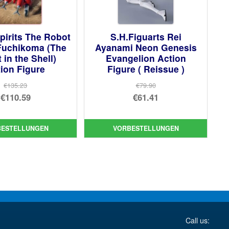
pirits The Robot
S.H.Figuarts Rei
 Fuchikoma (The
Ayanami Neon Genesis
 in the Shell)
Evangelion Action
ion Figure
Figure ( Reissue )
€135.23
€79.90
Ursprünglicher
Ursprünglicher
€110.59
€61.41
Preis
Aktueller
Preis
Aktueller
war:
Preis
war:
Preis
BESTELLUNGEN
VORBESTELLUNGEN
€135.23
ist:
€79.90
ist:
€110.59.
€61.41.
Call us: