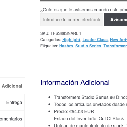
¿Quieres que te avisemos cuando este prod
Avísam
SKU:
TFSS86SNARL-1
Categorías:
Highlight
,
Leader Class
,
New Arri
Etiquetas:
Hasbro
,
Studio Series
,
Transformer
Información Adicional
 Adicional
Transformers Studio Series 86 Dinob
Entrega
Todos los artículos enviados desde
Precio:
€
54.03 EUR
Estado del inventario: Out Of Stock
omentarios
Unidad de mantenimiento de stoc