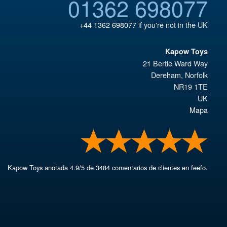
01362 698077
+44 1362 698077
if you're not in the UK
Kapow Toys
21 Bertie Ward Way
Dereham
,
Norfolk
NR19 1TE
UK
Mapa
Kapow Toys
anotada
4.9
/
5
de
3484
comentarios de clientes en feefo.