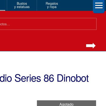
Bustos
Regalos
y estatuas
y ropa
dio Series 86 Dinobot
Agotado