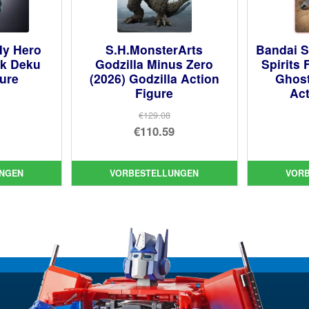
My Hero
S.H.MonsterArts
Bandai S
k Deku
Godzilla Minus Zero
Spirits
gure
(2026) Godzilla Action
Ghost
Figure
Act
prünglicher
€129.08
Ursprünglicher
€110.59
is
ueller
Preis
Aktueller
:
is
war:
Preis
.34
NGEN
VORBESTELLUNGEN
VOR
€129.08
ist:
00.
€110.59.