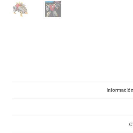
Información
C