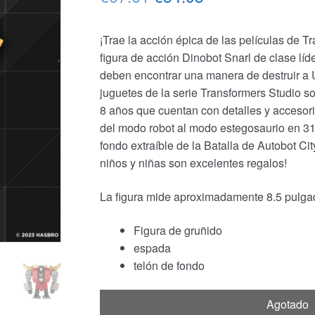
precio
precio
¡Trae la acción épica de las películas de T
original
actual
figura de acción Dinobot Snarl de clase líd
era:
es:
deben encontrar una manera de destruir a 
juguetes de la serie Transformers Studio s
€67.61.
€54.03.
8 años que cuentan con detalles y accesorio
del modo robot al modo estegosaurio en 31
fondo extraíble de la Batalla de Autobot Ci
niños y niñas son excelentes regalos!
La figura mide aproximadamente 8.5 pulga
Figura de gruñido
espada
telón de fondo
Agotado