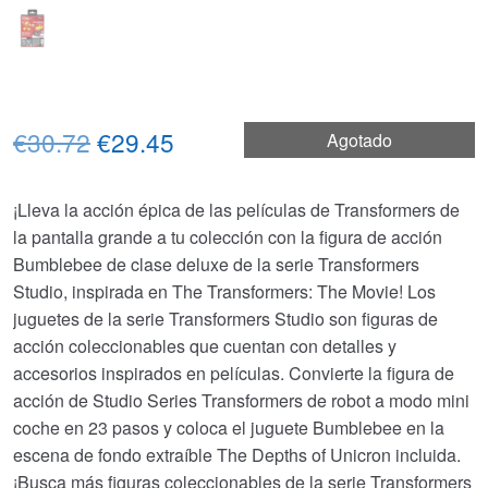
El
El
€30.72
€29.45
Agotado
precio
precio
¡Lleva la acción épica de las películas de Transformers de
original
actual
la pantalla grande a tu colección con la figura de acción
era:
es:
Bumblebee de clase deluxe de la serie Transformers
Studio, inspirada en The Transformers: The Movie! Los
€30.72.
€29.45.
juguetes de la serie Transformers Studio son figuras de
acción coleccionables que cuentan con detalles y
accesorios inspirados en películas. Convierte la figura de
acción de Studio Series Transformers de robot a modo mini
coche en 23 pasos y coloca el juguete Bumblebee en la
escena de fondo extraíble The Depths of Unicron incluida.
¡Busca más figuras coleccionables de la serie Transformers