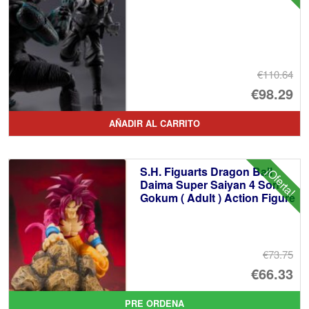
€110.64
El
€98.29
pr
El
AÑADIR AL CARRITO
or
pr
er
ac
S.H. Figuarts Dragon Ball
¡Oferta!
€1
es
Daima Super Saiyan 4 Son
Gokum ( Adult ) Action Figure
€9
€73.75
El
€66.33
pr
El
PRE ORDENA