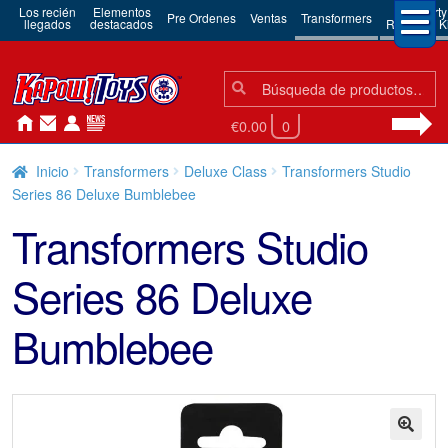
Los recién
Elementos
3rd Party
Pre Ordenes
Ventas
Transformers
llegados
destacados
Robots & Ki
Búsqueda:
Búsqueda
€0.00
0
Inicio
Transformers
Deluxe Class
Transformers Studio
Series 86 Deluxe Bumblebee
Transformers Studio
Series 86 Deluxe
Bumblebee