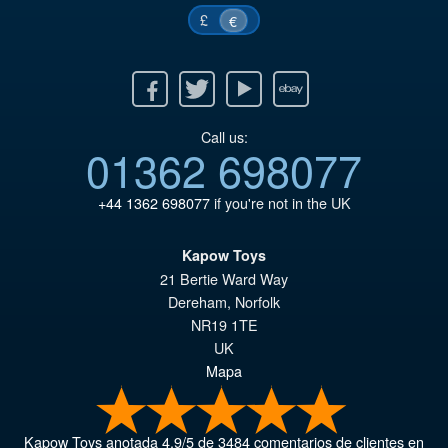
£
€
Facebook
Twitter
Youtube
Ebay
Call us:
01362 698077
+44 1362 698077
if you're not in the UK
Kapow Toys
21 Bertie Ward Way
Dereham
,
Norfolk
NR19 1TE
UK
Mapa
Kapow Toys
anotada
4.9
/
5
de
3484
comentarios de clientes en