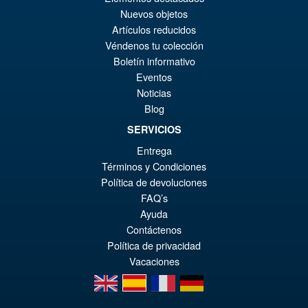
El
€153.62
Nuevos objetos
Artículos reducidos
pr
El
PRE ORDENA
Véndenos tu colección
or
pr
Boletín informativo
er
ac
Eventos
S.H.Figuarts One Piece Nico
¡Oferta!
Noticias
€1
es
Robin (Enies Lobby) Action
Blog
Figure
€1
SERVICIOS
Entrega
Términos y Condiciones
€79.90
Política de devoluciones
El
€67.56
FAQ’s
pr
El
Ayuda
PRE ORDENA
Contáctenos
or
pr
Política de privacidad
er
ac
Vacaciones
€7
es
en
es
fr
de
€6