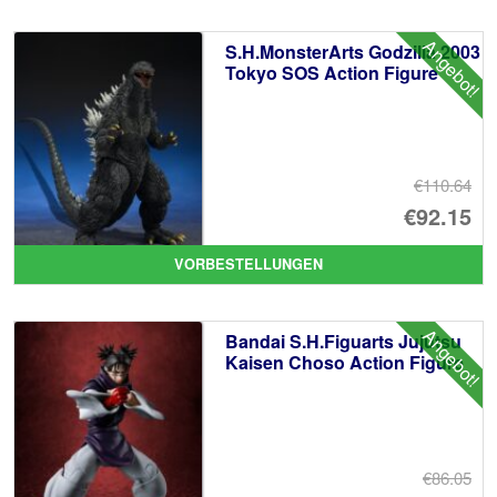
€1
ist
Angebot!
S.H.MonsterArts Godzilla 2003
€1
Tokyo SOS Action Figure
€110.64
Ur
€92.15
Pr
Ak
VORBESTELLUNGEN
wa
Pr
€1
ist
Angebot!
Bandai S.H.Figuarts Jujutsu
€9
Kaisen Choso Action Figure
€86.05