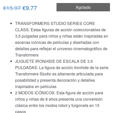
El
El
€15.97
€9.77
Agotado
precio
precio
TRANSFORMERS STUDIO SERIES CORE
original
actual
CLASS: Estas figuras de acción coleccionables de
era:
es:
3,5 pulgadas para niños y niñas están inspiradas en
escenas icónicas de películas y diseñadas con
€15.97.
€9.77.
detalles para reflejar el universo cinematográfico de
Transformers
JUGUETE IRONHIDE DE ESCALA DE 3.5
PULGADAS: La figura de acción Ironhide de la serie
Transformers Studio es altamente articulada para
posabilidad y presenta decoración y detalles
inspirados en películas
2 MODOS ICÓNICOS: Esta figura de acción para
niños y niñas de 8 años presenta una conversión
clásica entre los modos robot y furgoneta en 15
pasos