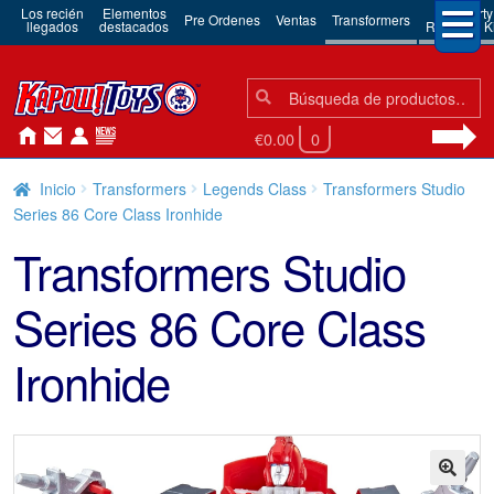
Los recién
Elementos
3rd Party
Pre Ordenes
Ventas
Transformers
llegados
destacados
Robots & Ki
Búsqueda:
Búsqueda
€0.00
0
Inicio
Transformers
Legends Class
Transformers Studio
Series 86 Core Class Ironhide
Transformers Studio
Series 86 Core Class
Ironhide