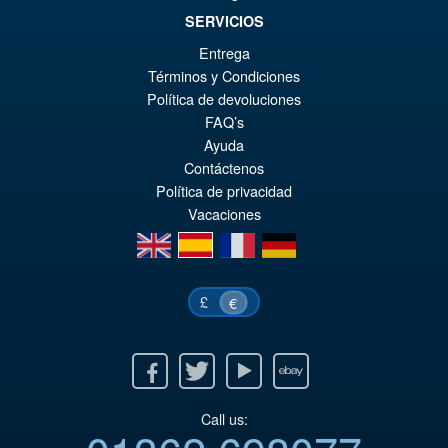
SERVICIOS
€86.05
Entrega
Ur
€73.71
Términos y Condiciones
Política de devoluciones
Pr
Ak
VORBESTELLUNGEN
FAQ’s
wa
Pr
Ayuda
€8
ist
Contáctenos
Política de privacidad
€7
Vacaciones
en
es
fr
de
£
€
Facebook
Twitter
Youtube
Ebay
Call us: