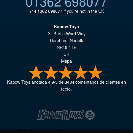
01362 698077
+44 1362 698077
if you're not in the UK
Kapow Toys
21 Bertie Ward Way
Dereham
,
Norfolk
NR19 1TE
UK
Mapa
Kapow Toys
anotada
4.9
/
5
de
3484
comentarios de clientes en
feefo.