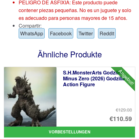
PELIGRO DE ASFIXIA: Este producto puede
contener piezas pequeñas. No es un juguete y solo
es adecuado para personas mayores de 15 años.
Compartir:
WhatsApp
Facebook
Twitter
Reddit
Ähnliche Produkte
Angebot!
S.H.MonsterArts Godzilla
Minus Zero (2026) Godzilla
Action Figure
€129.08
Ur
€110.59
Pr
Ak
VORBESTELLUNGEN
wa
Pr