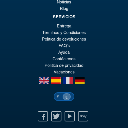
Noticias
Figure ( New Sculpt )
€9
Blog
SERVICIOS
Entrega
€43.02
Términos y Condiciones
Le
€36.82
Política de devoluciones
pr
Le
FAQ’s
PRÉ COMMANDE
ini
pr
Ayuda
Contáctenos
éta
ac
Política de privacidad
€4
es
Vacaciones
€3
en
es
fr
de
£
€
Facebook
Twitter
Youtube
Ebay