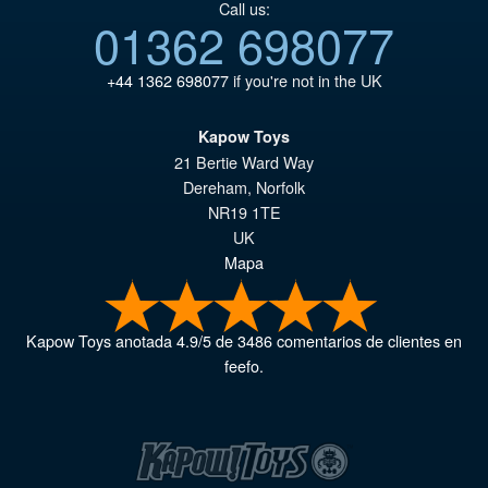
Call us:
01362 698077
+44 1362 698077
if you're not in the UK
Kapow Toys
21 Bertie Ward Way
Dereham
,
Norfolk
NR19 1TE
UK
Mapa
Kapow Toys
anotada
4.9
/
5
de
3486
comentarios de clientes en
feefo.