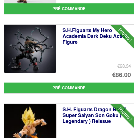
pr
Le
PRÉ COMMANDE
ini
pr
éta
ac
Promo !
S.H.Figuarts My Hero
€8
es
Academia Dark Deku Action
Figure
€6
€98.34
Le
€86.00
pr
Le
PRÉ COMMANDE
ini
pr
éta
ac
Promo !
S.H. Figuarts Dragon Ball Z
€9
es
Super Saiyan Son Goku (
Legendary ) Reissue
€8