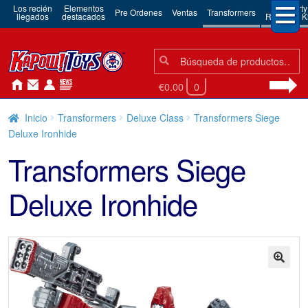
Los recién
Elementos
3rd Party
Pre Ordenes
Ventas
Transformers
llegados
destacados
Robots & Ki
Búsqueda:
Búsqueda
€0.00
0
Inicio
Transformers
Deluxe Class
Transformers Siege
Deluxe Ironhide
Transformers Siege
Deluxe Ironhide
🔍