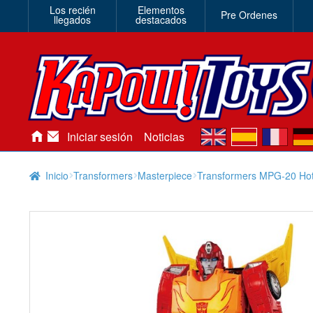
Los recién
Elementos
Pre Ordenes
llegados
destacados
en
es
fr
de
Iniciar sesión
Noticias
Inicio
Transformers
Masterpiece
Transformers MPG-20 Hotr