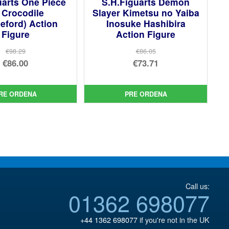
uarts One Piece
S.H.Figuarts Demon
r Crocodile
Slayer Kimetsu no Yaiba
eford) Action
Inosuke Hashibira
Figure
Action Figure
€98.29
€86.05
El
El
€86.00
€73.71
precio
El
precio
El
original
precio
original
precio
RE ORDENA
PRE ORDENA
era:
actual
era:
actual
€98.29.
es:
€86.05.
es:
€86.00.
€73.71.
Call us:
01362 698077
+44 1362 698077
if you're not in the UK