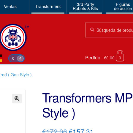
3rd Party
Figuras
Ventas
Transformers
Robots & Kits
de acción
Búsqueda:
Búsqueda
Pedido
€0.00
0
£
€
od ( Gen Style )
Transformers MP
Style )
🔍
El
El
€172.06
€157.31