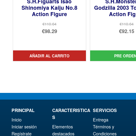
S.H.Figuarts Isao
S.H.Monste
Shinomiya Kaiju No.8
Godzilla 2003 
Action Figure
Action Fi
€110.64
€110.64
El
El
€98.29
€92.15
precio
El
pre
El
original
precio
orig
pre
era:
actual
era:
act
AÑADIR AL CARRITO
PRE ORDE
€110.64.
es:
€11
es:
€98.29.
€92.
PRINCIPAL
CARACTERISTICA
SERVICIOS
S
Inicio
Entrega
Iniciar sesión
Elementos
Términos y
Regístrate
destacados
Condiciones