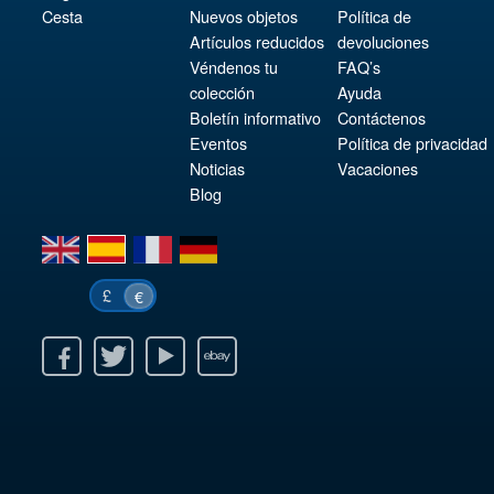
Cesta
Nuevos objetos
Política de
Artículos reducidos
devoluciones
Véndenos tu
FAQ’s
colección
Ayuda
Boletín informativo
Contáctenos
Eventos
Política de privacidad
Noticias
Vacaciones
Blog
en
es
fr
de
£
€
k
itter
Youtube
Ebay