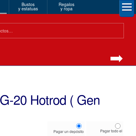
Bustos
Regalos
y estatuas
y ropa
G-20 Hotrod ( Gen
Choose
Pagar todo el
Pagar un depósito
your