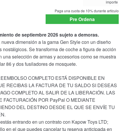
importe
payment
option
Paga una cuota de
10%
durante artículo
Pre Ordena
amiento de septiembre 2026 sujeto a demoras.
 nueva dimensión a la gama Gen Style con un diseño
s nostálgicos. Se transforma de coche a figura de acción
con una selección de armas y accesorios como se muestra
cular 86 y dos fusiladores de mosquete.
 REEMBOLSO COMPLETO ESTÁ DISPONIBLE EN
E RECIBAS LA FACTURA DE TU SALDO SI DESEAS
AGO COMPLETO AL SALIR DE LA LIBERACIÓN. LAS
E FACTURACIÓN POR PayPal O MEDIANTE
IENDO DEL DESTINO DESDE EL QUE SE ENVÍE TU
N.
, estás entrando en un contrato con Kapow Toys LTD;
o en el que puedes cancelar tu reserva anticipada en