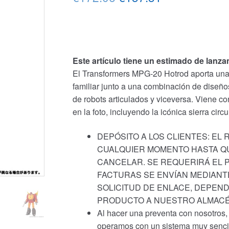
precio
precio
original
actual
era:
es:
Este artículo tiene un estimado de lanz
€172.06.
€157.31.
El Transformers MPG-20 Hotrod aporta una
familiar junto a una combinación de diseño
de robots articulados y viceversa. Viene 
en la foto, incluyendo la icónica sierra cir
DEPÓSITO A LOS CLIENTES: EL
CUALQUIER MOMENTO HASTA QU
CANCELAR. SE REQUERIRÁ EL P
FACTURAS SE ENVÍAN MEDIANT
SOLICITUD DE ENLACE, DEPEND
PRODUCTO A NUESTRO ALMACÉ
Al hacer una preventa con nosotros
operamos con un sistema muy sencill