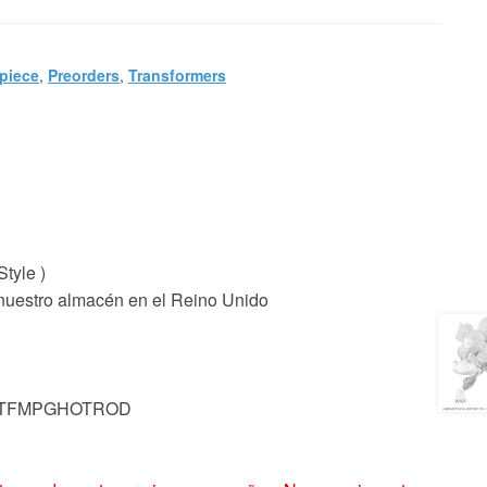
piece
,
Preorders
,
Transformers
tyle )
 nuestro almacén en el Reino Unido
ck: TFMPGHOTROD