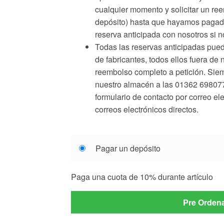
cualquier momento y solicitar un r
depósito) hasta que hayamos pagado 
reserva anticipada con nosotros si 
Todas las reservas anticipadas pued
de fabricantes, todos ellos fuera de 
reembolso completo a petición. Siem
nuestro almacén a las 01362 698077 
formulario de contacto por correo el
correos electrónicos directos.
Choose
Pagar un depósito
your
payment
Paga una cuota de
10%
durante artículo
option
Pre Orden