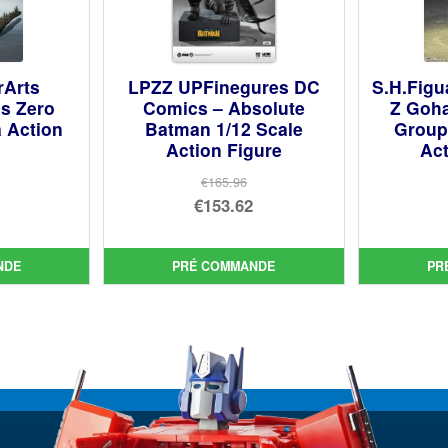
rArts
LPZZ UPFinegures DC
S.H.Figu
us Zero
Comics – Absolute
Z Goha
a Action
Batman 1/12 Scale
Group 
Action Figure
Act
€165.96
Le
€153.62
prix
Le
ial
initial
prix
NDE
PRÉ COMMANDE
PR
t :
uel
était :
actuel
9.08.
:
€165.96.
est :
0.59.
€153.62.