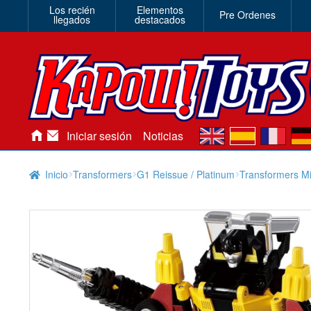
Los recién
Elementos
Pre Ordenes
llegados
destacados
en
es
fr
de
Iniciar sesión
Noticias
Inicio
Transformers
G1 Reissue / Platinum
Transformers Mi