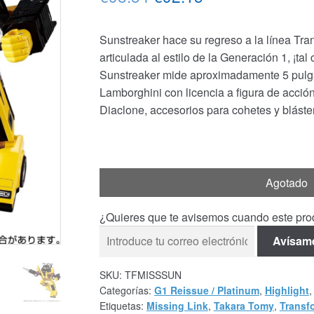
precio
precio
Sunstreaker hace su regreso a la línea Tran
original
actual
articulada al estilo de la Generación 1, ¡ta
era:
es:
Sunstreaker mide aproximadamente 5 pulga
Lamborghini con licencia a figura de acción
€98.34.
€92.15.
Diaclone, accesorios para cohetes y bláster
Agotado
¿Quieres que te avisemos cuando este prod
Avísam
SKU:
TFMISSSUN
Categorías:
G1 Reissue / Platinum
,
Highlight
Etiquetas:
Missing Link
,
Takara Tomy
,
Transf