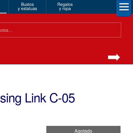
Bustos
Regalos
y estatuas
y ropa
sing Link C-05
Agotado