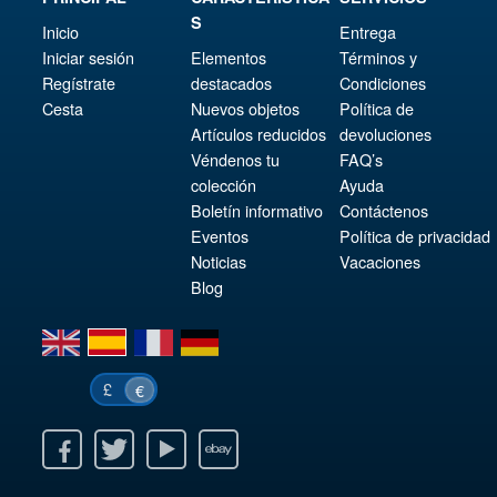
S
Inicio
Entrega
Iniciar sesión
Elementos
Términos y
Regístrate
destacados
Condiciones
Cesta
Nuevos objetos
Política de
Artículos reducidos
devoluciones
Véndenos tu
FAQ’s
colección
Ayuda
Boletín informativo
Contáctenos
Eventos
Política de privacidad
Noticias
Vacaciones
Blog
en
es
fr
de
£
€
k
itter
Youtube
Ebay