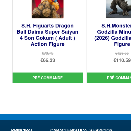
S.H. Figuarts Dragon
S.H.Monste
Ball Daima Super Saiyan
Godzilla Min
4 Son Gokum ( Adult )
(2026) Godzill
Action Figure
Figure
€73.75
€129.08
Le
Le
€66.33
€110.59
prix
Le
prix
Le
initial
prix
init
prix
PRÉ COMMANDE
PRÉ COMMA
était :
actuel
étai
act
€73.75.
est :
€12
est 
€66.33.
€11
PRINCIPAL
CARACTERISTICA
SERVICIOS