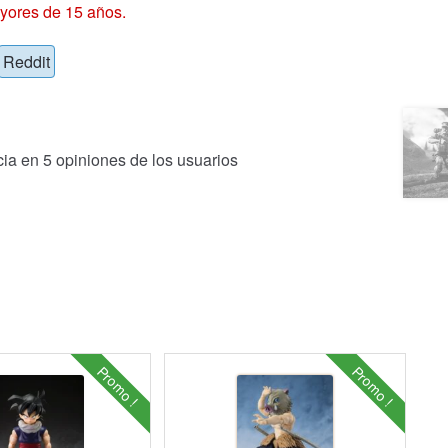
yores de 15 años.
Reddit
cia en
5
opiniones de los usuarios
Promo !
Promo !