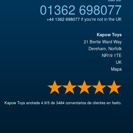
01362 698077
+44 1362 698077
if you're not in the UK
Kapow Toys
21 Bertie Ward Way
Dereham
,
Norfolk
NR19 1TE
UK
Mapa
Kapow Toys
anotada
4.9
/
5
de
3484
comentarios de clientes en feefo.