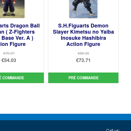
arts Dragon Ball
S.H.Figuarts Demon
n ( Z-Fighters
Slayer Kimetsu no Yaiba
Base Ver. A )
Inosuke Hashibira
ion Figure
Action Figure
€70.07
€86.05
Le
Le
€54.03
€73.71
prix
Le
prix
Le
initial
prix
initial
prix
É COMMANDE
PRÉ COMMANDE
était :
actuel
était :
actuel
€70.07.
est :
€86.05.
est :
€54.03.
€73.71.
Call us: