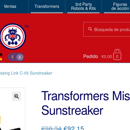
3rd Party
Figuras
Ventas
Transformers
Robots & Kits
de acción
Búsqueda:
Búsqueda
Pedido
€0.00
0
£
€
ssing Link C-05 Sunstreaker
Transformers Mis
Sunstreaker
🔍
El
El
€98.34
€92.15