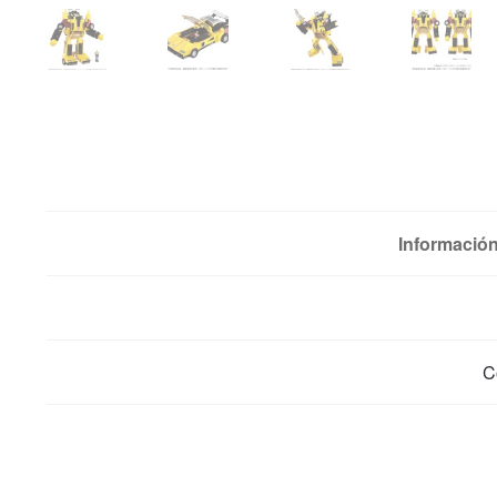
Información
C