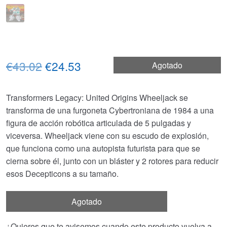
El
El
€43.02
€24.53
Agotado
precio
precio
Transformers Legacy: United Origins Wheeljack se
original
actual
transforma de una furgoneta Cybertroniana de 1984 a una
era:
es:
figura de acción robótica articulada de 5 pulgadas y
viceversa. Wheeljack viene con su escudo de explosión,
€43.02.
€24.53.
que funciona como una autopista futurista para que se
cierna sobre él, junto con un bláster y 2 rotores para reducir
esos Decepticons a su tamaño.
Agotado
¿Quieres que te avisemos cuando este producto vuelva a