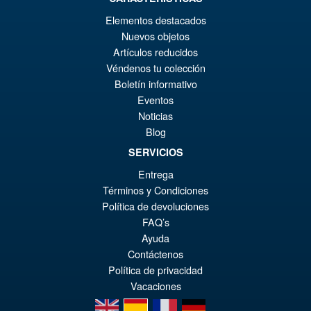
€79.90
Elementos destacados
El
€67.56
Nuevos objetos
pr
El
Artículos reducidos
PRE ORDENA
Véndenos tu colección
or
pr
Boletín informativo
er
ac
Eventos
S.H. Figuarts Dragon Ball Z
¡Oferta!
€7
es
Noticias
Frieza First Form and Pod
Blog
Reissue ( 2026 )
€6
SERVICIOS
Entrega
€86.05
Términos y Condiciones
El
€79.85
Política de devoluciones
FAQ’s
pr
El
PRE ORDENA
Ayuda
or
pr
Contáctenos
er
ac
Política de privacidad
Vacaciones
€8
es
en
es
fr
de