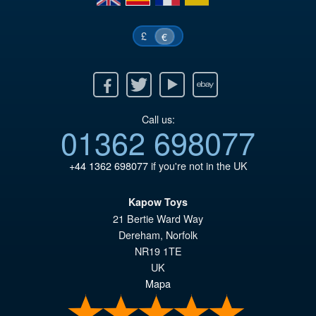
€7
£
€
Facebook
Twitter
Youtube
Ebay
Call us:
01362 698077
+44 1362 698077
if you're not in the UK
Kapow Toys
21 Bertie Ward Way
Dereham
,
Norfolk
NR19 1TE
UK
Mapa