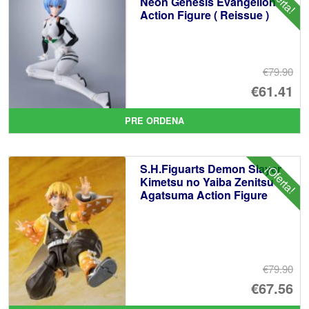
Neon Genesis Evangelion
Action Figure ( Reissue )
€79.90
El
€61.41
pr
El
PRE ORDENA
or
pr
er
ac
S.H.Figuarts Demon Slayer
¡Oferta!
€7
es
Kimetsu no Yaiba Zenitsu
Agatsuma Action Figure
€6
€79.90
El
€67.56