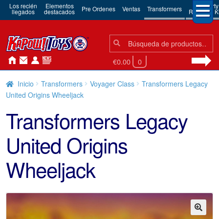
Los recién
Elementos
3rd Party
Pre Ordenes
Ventas
Transformers
llegados
destacados
Robots & Ki
Búsqueda:
Búsqueda
€0.00
0
Inicio
Transformers
Voyager Class
Transformers Legacy
United Origins Wheeljack
Transformers Legacy
United Origins
Wheeljack