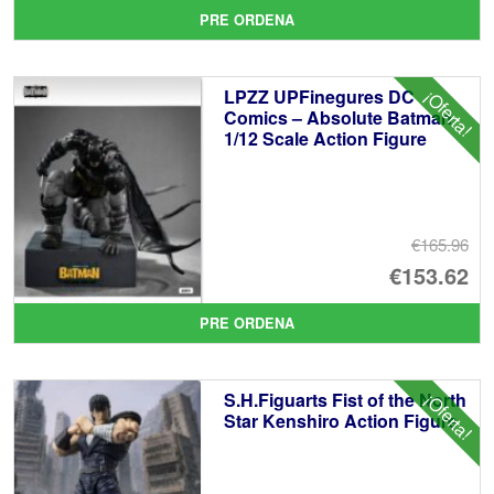
pr
El
PRE ORDENA
or
pr
er
ac
LPZZ UPFinegures DC
¡Oferta!
€8
es
Comics – Absolute Batman
1/12 Scale Action Figure
€6
€165.96
El
€153.62
pr
El
PRE ORDENA
or
pr
er
ac
S.H.Figuarts Fist of the North
¡Oferta!
€1
es
Star Kenshiro Action Figure
€1