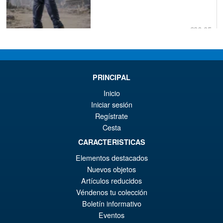
€86.05
El
€73.71
pr
El
PRE ORDENA
or
pr
PRINCIPAL
er
ac
Inicio
S.H.Figuarts Yu Yu Hakusho
¡Oferta!
Iniciar sesión
€8
es
Hiei Action Figure
Regístrate
€7
Cesta
CARACTERISTICAS
€86.05
Elementos destacados
El
Nuevos objetos
€77.39
Artículos reducidos
pr
El
Véndenos tu colección
PRE ORDENA
or
pr
Boletín informativo
Eventos
er
ac