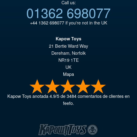
Call us:
01362 698077
+44 1362 698077
if you're not in the UK
Kapow Toys
21 Bertie Ward Way
Dereham
,
Norfolk
NR19 1TE
UK
Mapa
Kapow Toys
anotada
4.9
/
5
de
3484
comentarios de clientes en
feefo.