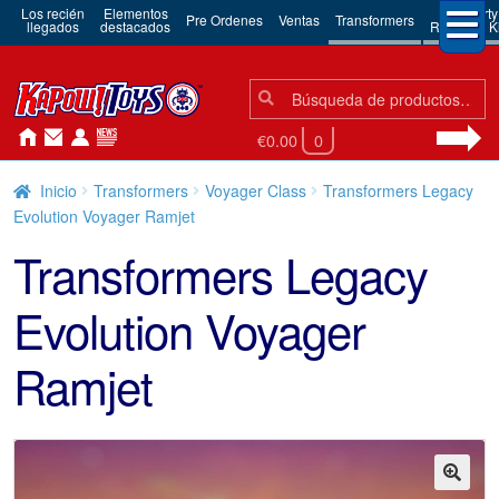
Los recién
Elementos
3rd Party
Pre Ordenes
Ventas
Transformers
llegados
destacados
Robots & Ki
Búsqueda:
Búsqueda
€0.00
0
Inicio
Transformers
Voyager Class
Transformers Legacy
Evolution Voyager Ramjet
Transformers Legacy
Evolution Voyager
Ramjet