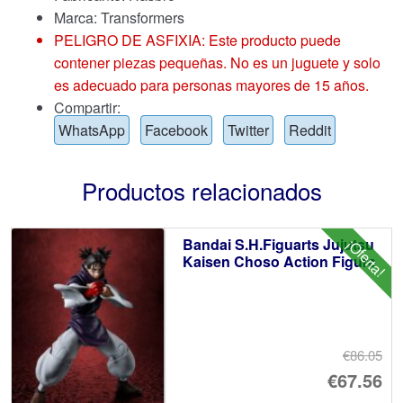
Marca:
Transformers
PELIGRO DE ASFIXIA: Este producto puede
contener piezas pequeñas. No es un juguete y solo
es adecuado para personas mayores de 15 años.
Compartir:
WhatsApp
Facebook
Twitter
Reddit
Productos relacionados
Bandai S.H.Figuarts Jujutsu
¡Oferta!
Kaisen Choso Action Figure
€86.05
El
€67.56