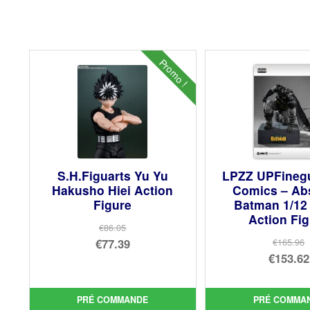
Promo !
S.H.Figuarts Yu Yu
LPZZ UPFineg
Hakusho Hiei Action
Comics – Ab
Figure
Batman 1/12
Action Fi
€86.05
Le
€77.39
€165.96
Le
€153.62
prix
Le
prix
Le
initial
prix
init
prix
était :
actuel
PRÉ COMMANDE
PRÉ COMMA