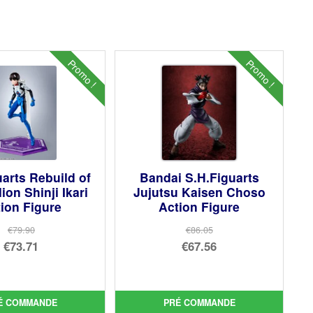
Promo !
Promo !
uarts Rebuild of
Bandai S.H.Figuarts
ion Shinji Ikari
Jujutsu Kaisen Choso
ion Figure
Action Figure
€79.90
€86.05
Le
Le
€73.71
€67.56
prix
Le
prix
Le
initial
prix
initial
prix
était :
actuel
était :
actuel
É COMMANDE
PRÉ COMMANDE