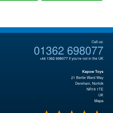
€79.90.
est :
€86.05.
est :
€73.71.
€67.56.
Call us:
01362 698077
+44 1362 698077
if you're not in the UK
Kapow Toys
21 Bertie Ward Way
Dereham
,
Norfolk
NR19 1TE
UK
Mapa