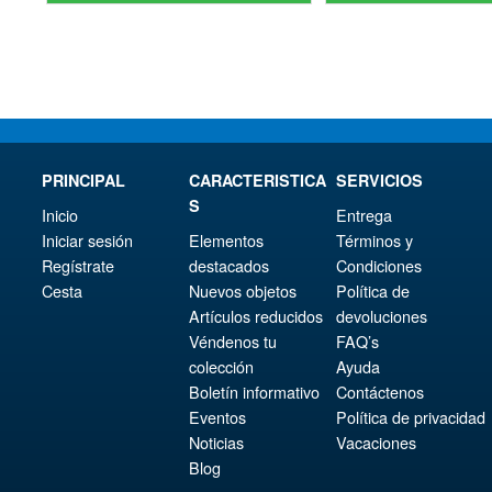
étai
act
€86.05.
est :
€16
est 
€77.39.
€15
PRINCIPAL
CARACTERISTICA
SERVICIOS
S
Inicio
Entrega
Iniciar sesión
Elementos
Términos y
Regístrate
destacados
Condiciones
Cesta
Nuevos objetos
Política de
Artículos reducidos
devoluciones
Véndenos tu
FAQ’s
colección
Ayuda
Boletín informativo
Contáctenos
Eventos
Política de privacidad
Noticias
Vacaciones
Blog