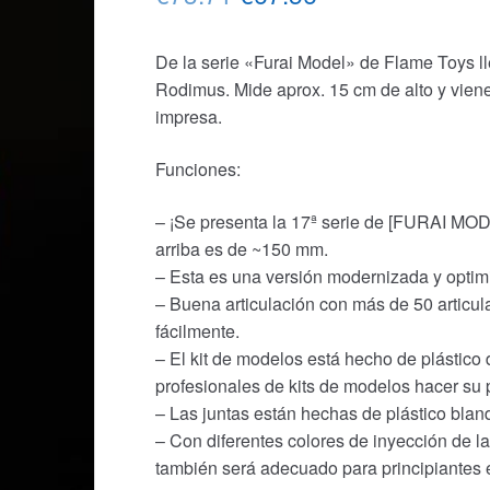
precio
precio
De la serie «Furai Model» de Flame Toys ll
original
actual
Rodimus. Mide aprox. 15 cm de alto y vien
era:
es:
impresa.
€73.71.
€67.56.
Funciones:
– ¡Se presenta la 17ª serie de [FURAI MO
arriba es de ~150 mm.
– Esta es una versión modernizada y opti
– Buena articulación con más de 50 articul
fácilmente.
– El kit de modelos está hecho de plástico
profesionales de kits de modelos hacer su
– Las juntas están hechas de plástico bland
– Con diferentes colores de inyección de l
también será adecuado para principiantes 