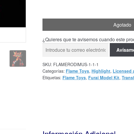
Agotado
¿Quieres que te avisemos cuando este prod
Avísam
SKU:
FLAMERODIMUS-1-1-1
Categorías:
Flame Toys
,
Highlight
,
Licensed 
Etiquetas:
Flame Toys
,
Furai Model Kit
,
Trans
Información Adicional