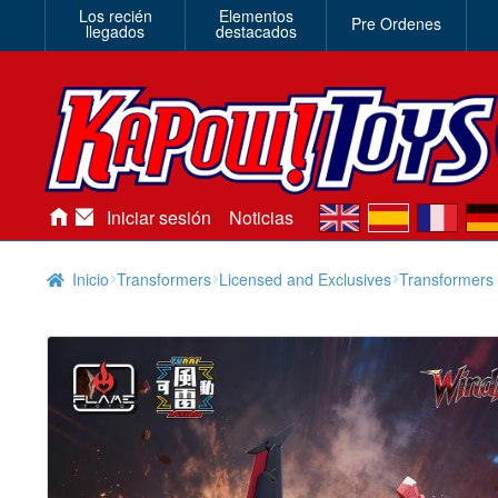
Los recién
Elementos
Pre Ordenes
llegados
destacados
en
es
fr
de
Iniciar sesión
Noticias
Inicio
Transformers
Licensed and Exclusives
Transformers 