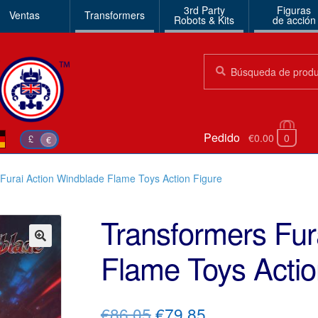
3rd Party
Figuras
Ventas
Transformers
Robots & Kits
de acción
Búsqueda:
Búsqueda
Pedido
€0.00
0
£
€
Furai Action Windblade Flame Toys Action Figure
Transformers Fur
Flame Toys Actio
🔍
El
El
€86.05
€79.85