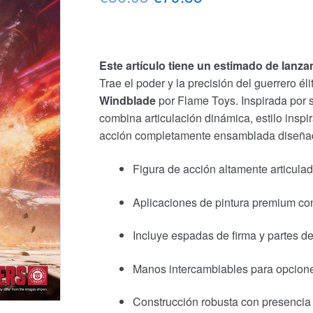
precio
precio
original
actual
Este artículo tiene un estimado de lanz
era:
es:
Trae el poder y la precisión del guerrero él
€86.05.
€79.85.
Windblade
por
Flame Toys
. Inspirada por
combina articulación dinámica, estilo inspi
acción completamente ensamblada diseñada
Figura de acción altamente articula
Aplicaciones de pintura premium con
Incluye espadas de firma y partes de
Manos intercambiables para opcione
Construcción robusta con presencia l