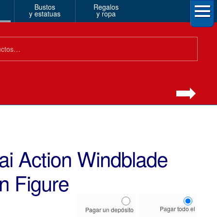
Bustos
Regalos
y estatuas
y ropa
ai Action Windblade
n Figure
Choose
Pagar todo el
Pagar un depósito
your