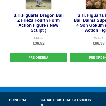
S.H.Figuarts Dragon Ball
S.H. Figuarts
Z Frieza Fourth Form
Ball Daima Sup
Action Figure ( New
4 Son Gokum (
Sculpt )
Action Fi
€43.02
€73.75
El
El
€36.82
€66.33
precio
El
pre
El
original
precio
orig
pre
PRE ORDENA
PRE ORDE
era:
actual
era:
act
€43.02.
es:
€73.
es:
€36.82.
€66.
PRINCIPAL
CARACTERISTICA
SERVICIOS
S