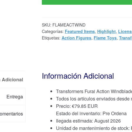
SKU:
FLAMEACTWIND
Categorías:
Featured Items
,
Highlight
,
Licens
Etiquetas:
Action Figures
,
Flame Toys
,
Trans
Información Adicional
 Adicional
Transformers Furai Action Windblad
Entrega
Todos los artículos enviados desde
Precio:
€
79.85 EUR
Estado del inventario: Pre Ordena
omentarios
Ilegada estimada: August 2026
Unidad de mantenimiento de stoc