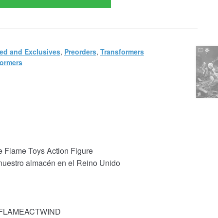
ed and Exclusives
,
Preorders
,
Transformers
formers
e Flame Toys Action Figure
 nuestro almacén en el Reino Unido
k: FLAMEACTWIND