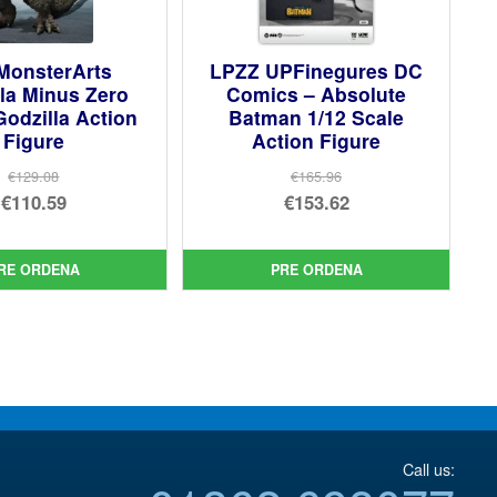
MonsterArts
LPZZ UPFinegures DC
la Minus Zero
Comics – Absolute
Godzilla Action
Batman 1/12 Scale
Figure
Action Figure
€129.08
€165.96
El
El
€110.59
€153.62
precio
El
precio
El
original
precio
original
precio
RE ORDENA
PRE ORDENA
era:
actual
era:
actual
€129.08.
es:
€165.96.
es:
€110.59.
€153.62.
Call us: