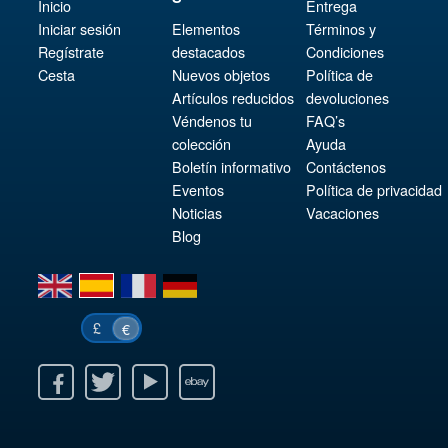
Inicio
Entrega
Iniciar sesión
Elementos
Términos y
Regístrate
destacados
Condiciones
Cesta
Nuevos objetos
Política de
Artículos reducidos
devoluciones
Véndenos tu
FAQ’s
colección
Ayuda
Boletín informativo
Contáctenos
Eventos
Política de privacidad
Noticias
Vacaciones
Blog
en
es
fr
de
£
€
k
itter
Youtube
Ebay