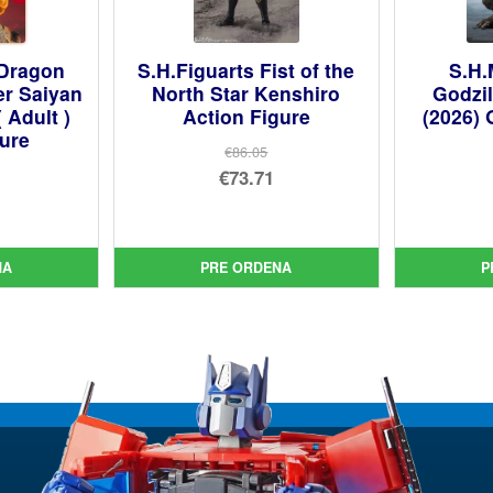
 Dragon
S.H.Figuarts Fist of the
S.H.
er Saiyan
North Star Kenshiro
Godzil
 Adult )
Action Figure
(2026) 
gure
€86.05
El
€73.71
precio
El
cio
original
precio
inal
cio
era:
actual
NA
PRE ORDENA
P
ual
€86.05.
es:
75.
€73.71.
33.