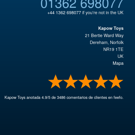
01362 698077
+44 1362 698077
if you're not in the UK
Kapow Toys
21 Bertie Ward Way
Dereham
,
Norfolk
NR19 1TE
UK
Mapa
Kapow Toys
anotada
4.9
/
5
de
3486
comentarios de clientes en feefo.