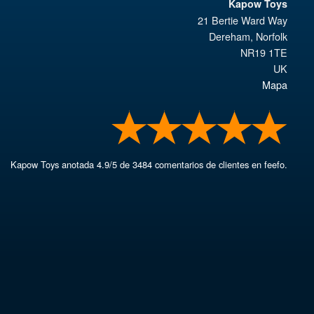
Kapow Toys
21 Bertie Ward Way
Dereham
,
Norfolk
NR19 1TE
UK
Mapa
Kapow Toys
anotada
4.9
/
5
de
3484
comentarios de clientes en feefo.