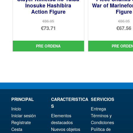
Inosuke Hashibira
War of Marinefo
Action Figure
Figure
€86.05
€86.05
El
El
€73.71
€67.56
precio
El
pre
El
original
precio
orig
pre
PRE ORDENA
PRE ORDE
era:
actual
era:
act
€86.05.
es:
€86.
es:
€73.71.
€67.
PRINCIPAL
CARACTERISTICA
SERVICIOS
S
Inicio
Entrega
Iniciar sesión
Elementos
Términos y
Regístrate
destacados
Condiciones
Cesta
Nuevos objetos
Política de