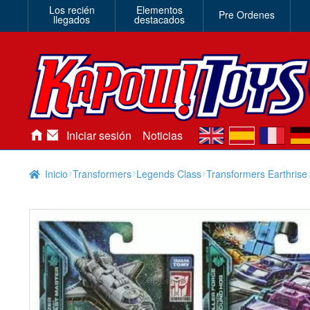
Los recién
Elementos
Pre Ordenes
llegados
destacados
en
es
fr
de
Iniciar sesión
Noticias
Inicio
Transformers
Legends Class
Transformers Earthrise