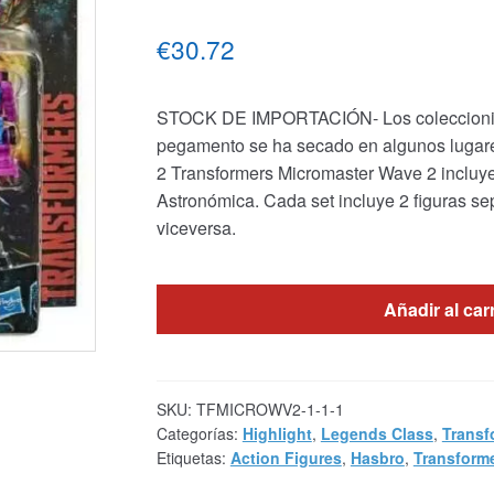
€30.72
STOCK DE IMPORTACIÓN- Los coleccionista
pegamento se ha secado en algunos lugares
2 Transformers Micromaster Wave 2 incluye l
Astronómica. Cada set incluye 2 figuras se
viceversa.
Añadir al car
SKU:
TFMICROWV2-1-1-1
Categorías:
Highlight
,
Legends Class
,
Transf
Etiquetas:
Action Figures
,
Hasbro
,
Transform