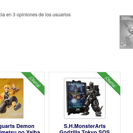
cia en
3
opiniones de los usuarios
¡Oferta!
¡Oferta!
iguarts Demon
S.H.MonsterArts
imetsu no Yaiba
Godzilla Tokyo SOS