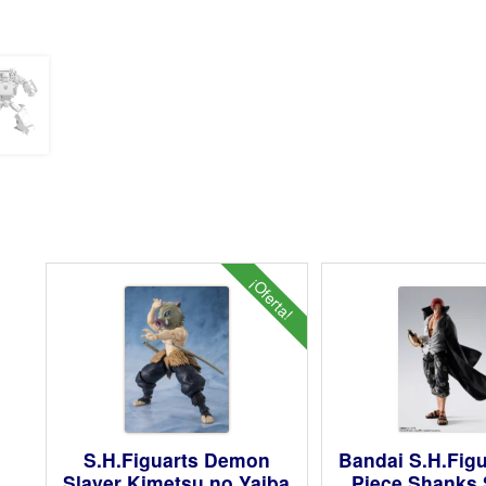
¡Oferta!
S.H.Figuarts Demon
Bandai S.H.Fig
Slayer Kimetsu no Yaiba
Piece Shanks