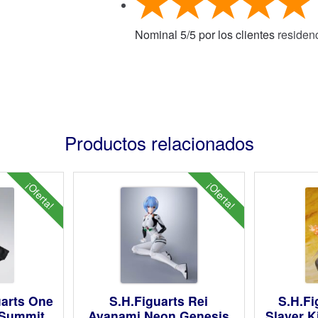
Nominal
5
/
5
por los clientes
residen
Productos relacionados
¡Oferta!
¡Oferta!
uarts One
S.H.Figuarts Rei
S.H.F
 Summit
Ayanami Neon Genesis
Slayer K