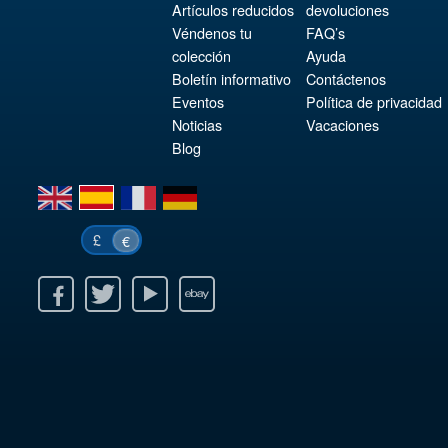
Artículos reducidos
devoluciones
Véndenos tu
FAQ’s
colección
Ayuda
Boletín informativo
Contáctenos
Eventos
Política de privacidad
Noticias
Vacaciones
Blog
en
es
fr
de
£
€
k
itter
Youtube
Ebay