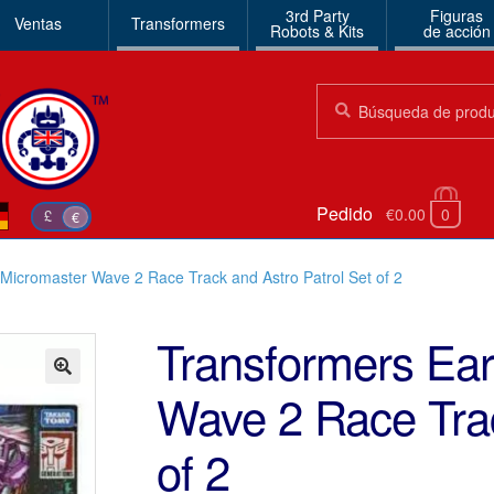
3rd Party
Figuras
Ventas
Transformers
Robots & Kits
de acción
Búsqueda:
Búsqueda
Pedido
€0.00
0
£
€
 Micromaster Wave 2 Race Track and Astro Patrol Set of 2
Transformers Ear
Wave 2 Race Trac
🔍
of 2