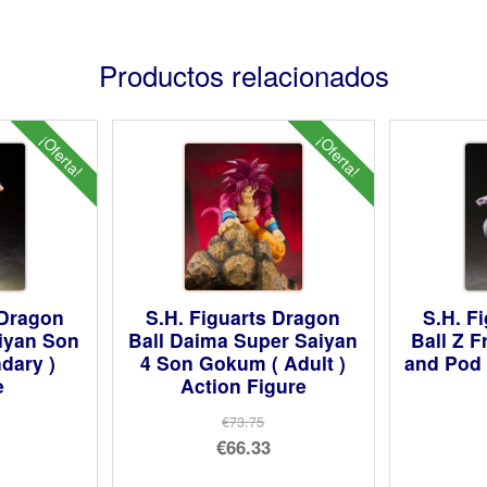
Productos relacionados
¡Oferta!
¡Oferta!
 Dragon
S.H. Figuarts Dragon
S.H. F
aiyan Son
Ball Daima Super Saiyan
Ball Z F
dary )
4 Son Gokum ( Adult )
and Pod 
e
Action Figure
€73.75
El
€66.33
cio
precio
El