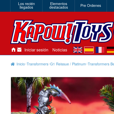
Los recién
Elementos
Pre Ordenes
llegados
destacados
en
es
fr
de
Iniciar sesión
Noticias
Inicio
Transformers
G1 Reissue / Platinum
Transformers B