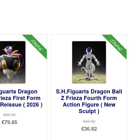
¡Oferta!
¡Oferta!
iguarts Dragon
S.H.Figuarts Dragon Ball
rieza First Form
Z Frieza Fourth Form
Reissue ( 2026 )
Action Figure ( New
Sculpt )
€86.05
El
€79.85
€43.02
El
€36.82
precio
El
precio
El
original
precio