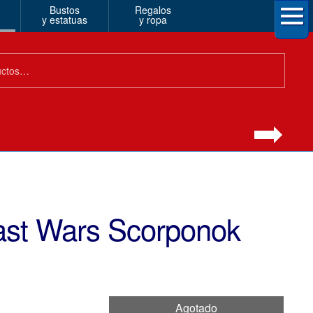
Bustos
Regalos
y estatuas
y ropa
ast Wars Scorponok
Agotado