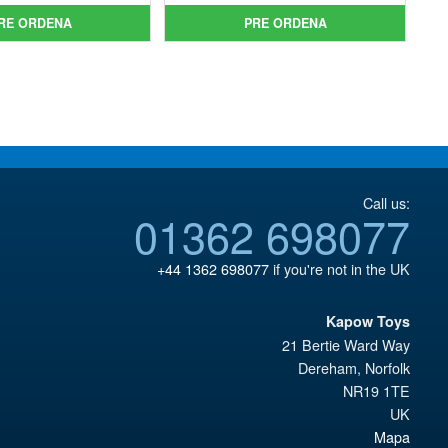
original
precio
era:
actual
RE ORDENA
PRE ORDENA
era:
actual
€86.05.
es:
€43.02.
es:
€79.85.
€36.82.
Call us:
01362 698077
+44 1362 698077
if you're not in the UK
Kapow Toys
21 Bertie Ward Way
Dereham
,
Norfolk
NR19 1TE
UK
Mapa