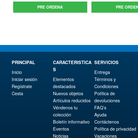
original
precio
orig
pre
PRE ORDENA
PRE ORDE
era:
actual
era:
act
€98.29.
es:
€61.
es:
€86.00.
€54.
PRINCIPAL
CARACTERISTICA
SERVICIOS
S
Inicio
Entrega
Iniciar sesión
Elementos
Términos y
Regístrate
destacados
Condiciones
Cesta
Nuevos objetos
Política de
Artículos reducidos
devoluciones
Véndenos tu
FAQ’s
colección
Ayuda
Boletín informativo
Contáctenos
Eventos
Política de privacidad
Noticias
Vacaciones