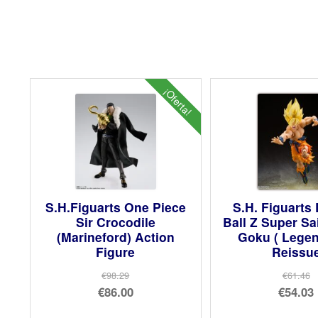
¡Oferta!
S.H.Figuarts One Piece
S.H. Figuarts
Sir Crocodile
Ball Z Super S
(Marineford) Action
Goku ( Legen
Figure
Reissu
€98.29
€61.46
El
El
€86.00
€54.03
precio
El
pre
El