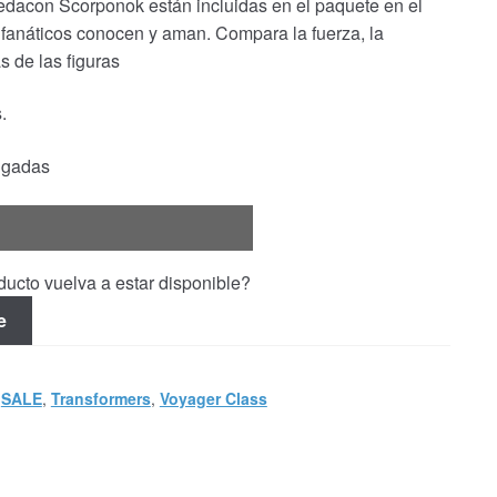
edacon Scorponok están incluidas en el paquete en el
s fanáticos conocen y aman. Compara la fuerza, la
s de las figuras
.
ulgadas
ucto vuelva a estar disponible?
e
,
SALE
,
Transformers
,
Voyager Class