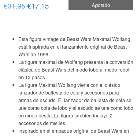
El
El
€31.95
€17.15
Agotado
precio
precio
original
actual
era:
es:
Esta figura vintage de Beast Wars Maximal Wolfang
está inspirada en el lanzamiento original de Beast
€31.95.
€17.15.
Wars de 1996.
La figura maximal de Wolfang presenta la conversión
clásica de Beast Wars del modo lobo al modo robot
en 12 pasos
La figura Maximal Wolfang viene con el clásico
lanzador de ballesta de cola y accesorios para
armas de escudo. El lanzador de ballesta de cola se
une como cola de lobo y el escudo se une como lobo
en modo bestia. La figura también incluye 2
accesorios de misiles
Inspirado en el empaque original de Beast Wars en