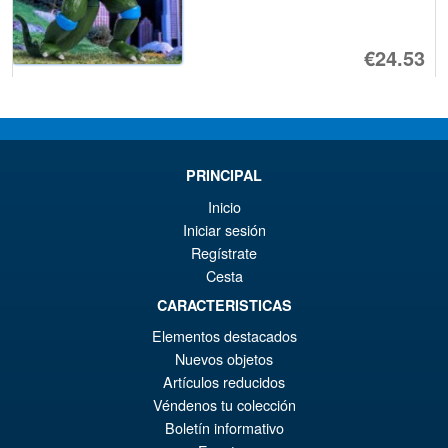
€24.53
AÑADIR AL CARRITO
Microman LegacySoul T-
PRINCIPAL
Spark Microman Acroyear 2
Inicio
Action Figure 3 Pack
Iniciar sesión
Regístrate
Cesta
CARACTERISTICAS
€98.29
Elementos destacados
Nuevos objetos
PRE ORDENA
Artículos reducidos
Véndenos tu colección
Flame Toys Transformers Bug
¡Oferta!
Boletín informativo
Bite Furai Model Kit