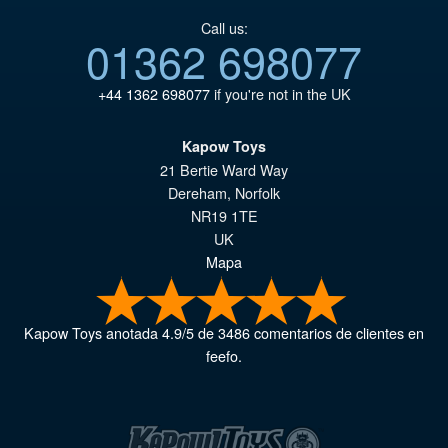
Call us:
01362 698077
+44 1362 698077
if you're not in the UK
Kapow Toys
21 Bertie Ward Way
Dereham
,
Norfolk
NR19 1TE
UK
Mapa
Kapow Toys
anotada
4.9
/
5
de
3486
comentarios de clientes en
feefo.