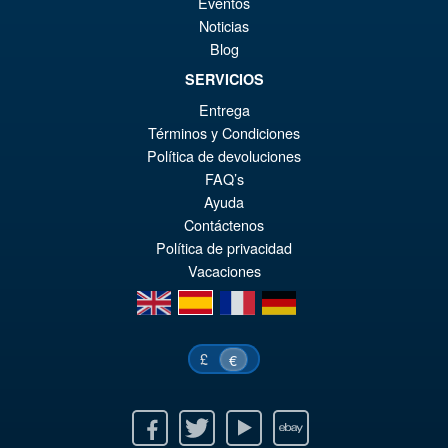
Eventos
Noticias
Blog
SERVICIOS
€61.41
Entrega
El
€49.12
Términos y Condiciones
pr
El
Política de devoluciones
AÑADIR AL CARRITO
FAQ’s
or
pr
Ayuda
er
ac
Contáctenos
€6
es
Política de privacidad
Vacaciones
€4
en
es
fr
de
£
€
Facebook
Twitter
Youtube
Ebay