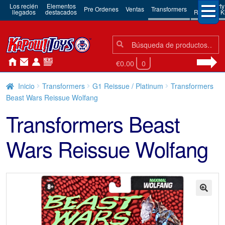
Los recién
Elementos
3rd Party
Pre Ordenes
Ventas
Transformers
llegados
destacados
Robots & Ki
Búsqueda:
Búsqueda
€0.00
0
Inicio
Transformers
G1 Reissue / Platinum
Transformers
Beast Wars Reissue Wolfang
Transformers Beast
Wars Reissue Wolfang
🔍