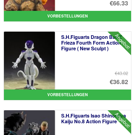
Ur
€66.33
Pr
Ak
VORBESTELLUNGEN
wa
Pr
€7
ist
Angebot!
S.H.Figuarts Dragon Ball Z
€6
Frieza Fourth Form Action
Figure ( New Sculpt )
€43.02
Ur
€36.82
Pr
Ak
VORBESTELLUNGEN
wa
Pr
€4
ist
Angebot!
S.H.Figuarts Isao Shinomiya
€3
Kaiju No.8 Action Figure