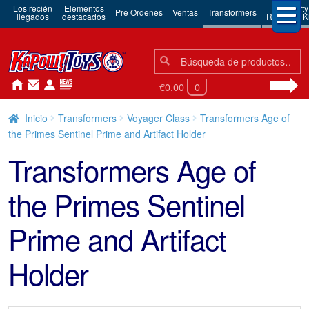
Los recién
Elementos
3rd Party
Pre Ordenes
Ventas
Transformers
llegados
destacados
Robots & Ki
Búsqueda:
Búsqueda
€0.00
0
Inicio
Transformers
Voyager Class
Transformers Age of
the Primes Sentinel Prime and Artifact Holder
Transformers Age of
the Primes Sentinel
Prime and Artifact
Holder