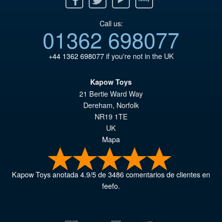
Call us:
01362 698077
+44 1362 698077
if you're not in the UK
Kapow Toys
21 Bertie Ward Way
Dereham
,
Norfolk
NR19 1TE
UK
Mapa
Kapow Toys
anotada
4.9
/
5
de
3486
comentarios de clientes en
feefo.