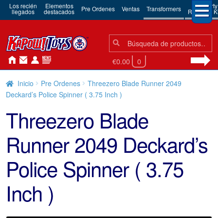
Los recién
Elementos
3rd Party
Pre Ordenes
Ventas
Transformers
llegados
destacados
Robots & Ki
Búsqueda:
Búsqueda
€0.00
0
Inicio
Pre Ordenes
Threezero Blade Runner 2049
Deckard’s Police Spinner ( 3.75 Inch )
Threezero Blade
Runner 2049 Deckard’s
Police Spinner ( 3.75
Inch )