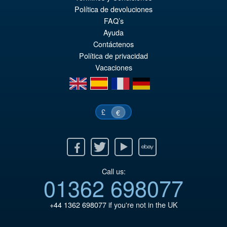
Pr
Ak
Política de devoluciones
VORBESTELLUNGEN
FAQ’s
wa
Pr
Ayuda
€7
ist
Contáctenos
Política de privacidad
€5
Vacaciones
en
es
fr
de
£
€
Facebook
Twitter
Youtube
Ebay
Call us:
01362 698077
+44 1362 698077
if you're not in the UK