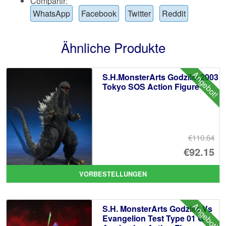
Compartir:
WhatsApp
Facebook
Twitter
Reddit
Ähnliche Produkte
Angebot!
S.H.MonsterArts Godzilla 2003
Tokyo SOS Action Figure
€110.64
Ur
€92.15
Pr
Ak
VORBESTELLUNGEN
wa
Pr
€1
ist
Angebot!
S.H. MonsterArts Godzilla Vs
€9
Evangelion Test Type 01 G