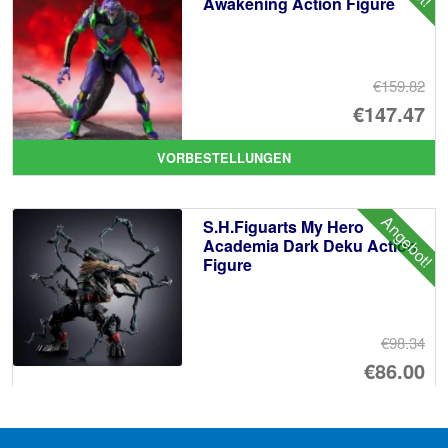
Awakening Action Figure
€159.82
Ur
€147.47
Pr
Ak
VORBESTELLUNGEN
wa
Pr
€1
ist
Angebot!
S.H.Figuarts My Hero
€1
Academia Dark Deku Action
Figure
€98.34
Ur
€86.00
Pr
Ak
VORBESTELLUNGEN
wa
Pr