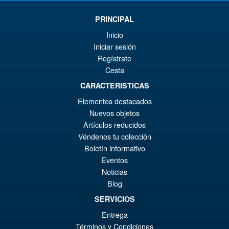
€9
ist
Angebot!
S.H. Figuarts Dragon Ball Z
PRINCIPAL
€8
Super Saiyan Son Goku (
Inicio
Legendary ) Reissue
Iniciar sesión
Regístrate
Cesta
€61.46
CARACTERISTICAS
Ur
€54.03
Elementos destacados
Pr
Ak
Nuevos objetos
VORBESTELLUNGEN
wa
Pr
Artículos reducidos
Véndenos tu colección
€6
ist
Angebot!
Boletín informativo
S.H.Figuarts Dragon Ball Z
€5
Gohan ( Z-Fighters Group
Eventos
Base Ver. A ) Action Figure
Noticias
Blog
SERVICIOS
€70.07
Entrega
Ur
€54.03
Términos y Condiciones