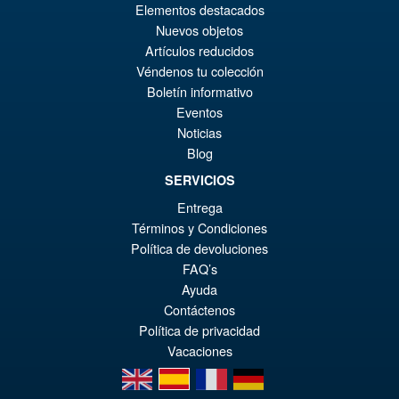
Le
€67.56
Elementos destacados
Nuevos objetos
pr
Le
PRÉ COMMANDE
Artículos reducidos
ini
pr
Véndenos tu colección
éta
ac
Boletín informativo
Promo !
S.H.MonsterArts Godzilla vs.
Eventos
€8
es
Biollante Movie Graphic Plus (
Noticias
1989 )
€6
Blog
SERVICIOS
Entrega
€122.93
Términos y Condiciones
Le
€98.29
Política de devoluciones
pr
Le
FAQ’s
AJOUTER AU PANIER
Ayuda
ini
pr
Contáctenos
éta
ac
Política de privacidad
€1
es
Vacaciones
en
es
fr
de
€9