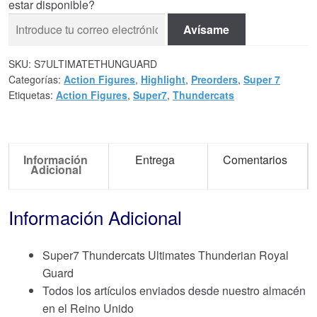
estar disponible?
Avísame
SKU:
S7ULTIMATETHUNGUARD
Categorías:
Action Figures
,
Highlight
,
Preorders
,
Super 7
Etiquetas:
Action Figures
,
Super7
,
Thundercats
Información
Entrega
Comentarios
Adicional
Información Adicional
Super7 Thundercats Ultimates Thunderian Royal
Guard
Todos los artículos enviados desde nuestro almacén
en el Reino Unido