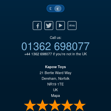
£
€
Facebook
Twitter
Youtube
Ebay
Call us:
01362 698077
+44 1362 698077
if you're not in the UK
Kapow Toys
21 Bertie Ward Way
Dereham
,
Norfolk
NR19 1TE
UK
Mapa