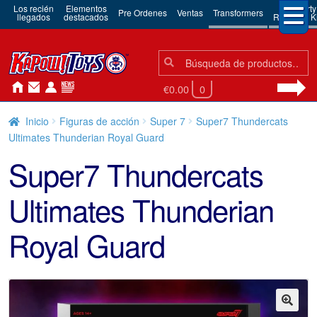
Los recién
Elementos
3rd Party
Pre Ordenes
Ventas
Transformers
llegados
destacados
Robots & Ki
Búsqueda:
Búsqueda
€0.00
0
Inicio
Figuras de acción
Super 7
Super7 Thundercats
Ultimates Thunderian Royal Guard
Super7 Thundercats
Ultimates Thunderian
Royal Guard