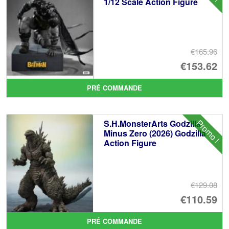
1/12 Scale Action Figure
€165.96
Le
€153.62
pr
Le
PRÉ COMMANDE
ini
pr
éta
ac
Promo !
S.H.MonsterArts Godzilla
€1
es
Minus Zero (2026) Godzilla
Action Figure
€1
€129.08
Le
€110.59
pr
Le
PRÉ COMMANDE