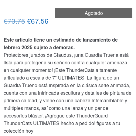
Agotado
El
El
€73.75
€67.56
precio
precio
Este artículo tiene un estimado de lanzamiento de
original
actual
febrero 2025 sujeto a demoras.
era:
es:
Protectores jurados de Claudus, ¡una Guardia Truena está
lista para proteger a su señorío contra cualquier amenaza,
€73.75.
€67.56.
en cualquier momento! ¡Este ThunderCats altamente
articulado a escala de 7″ ULTIMATES! La figura de un
Guardia Trueno está inspirada en la clásica serie animada,
cuenta con una intrincada escultura y detalles de pintura de
primera calidad, y viene con una cabeza intercambiable y
múltiples manos, así como una lanza y un par de
accesorios bláster. ¡Agregue este ThunderGuard
ThunderCats ULTIMATES hecho a pedido! figuras a tu
colección hoy!