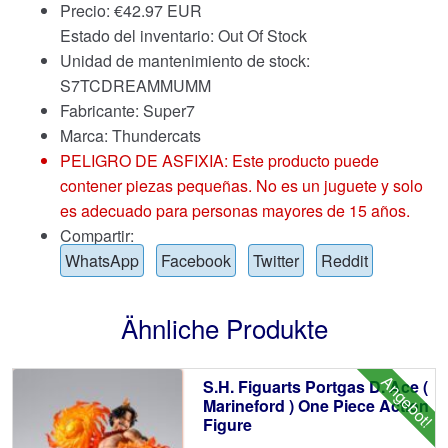
Precio:
€
42.97 EUR
Estado del inventario: Out Of Stock
Unidad de mantenimiento de stock:
S7TCDREAMMUMM
Fabricante: Super7
Marca:
Thundercats
PELIGRO DE ASFIXIA: Este producto puede
contener piezas pequeñas. No es un juguete y solo
es adecuado para personas mayores de 15 años.
Compartir:
WhatsApp
Facebook
Twitter
Reddit
Ähnliche Produkte
Angebot!
S.H. Figuarts Portgas D. Ace (
Marineford ) One Piece Action
Figure