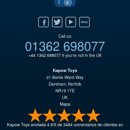
£
€
Facebook
Twitter
Youtube
Ebay
Call us:
01362 698077
+44 1362 698077
if you're not in the UK
Kapow Toys
21 Bertie Ward Way
Dereham
,
Norfolk
NR19 1TE
UK
Mapa
Kapow Toys
anotada
4.9
/
5
de
3484
comentarios de clientes en