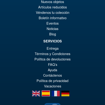
Ur
€36.82
Nuevos objetos
Artículos reducidos
Pr
Ak
Véndenos tu colección
VORBESTELLUNGEN
wa
Pr
Boletín informativo
Eventos
€4
ist
Angebot!
Noticias
S.H.MonsterArts Godzilla
€3
Tokyo SOS Kiryu Graphic Plus
Blog
( Mechagodzilla )
SERVICIOS
Entrega
Términos y Condiciones
€172.11
Política de devoluciones
Ur
€153.62
FAQ’s
Pr
Ak
Ayuda
VORBESTELLUNGEN
Contáctenos
wa
Pr
Política de privacidad
€1
ist
Vacaciones
€1
en
es
fr
de