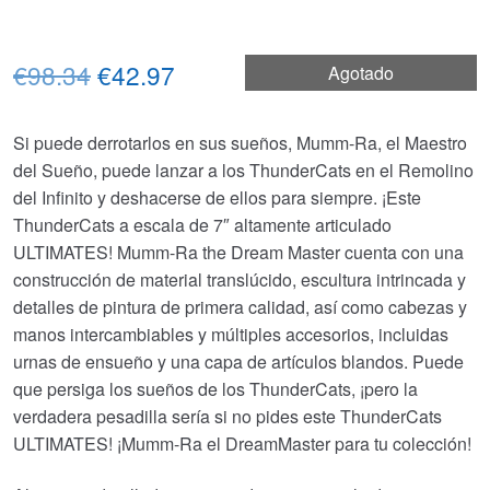
El
El
€98.34
€42.97
Agotado
precio
precio
Si puede derrotarlos en sus sueños, Mumm-Ra, el Maestro
original
actual
del Sueño, puede lanzar a los ThunderCats en el Remolino
era:
es:
del Infinito y deshacerse de ellos para siempre. ¡Este
ThunderCats a escala de 7″ altamente articulado
€98.34.
€42.97.
ULTIMATES! Mumm-Ra the Dream Master cuenta con una
construcción de material translúcido, escultura intrincada y
detalles de pintura de primera calidad, así como cabezas y
manos intercambiables y múltiples accesorios, incluidas
urnas de ensueño y una capa de artículos blandos. Puede
que persiga los sueños de los ThunderCats, ¡pero la
verdadera pesadilla sería si no pides este ThunderCats
ULTIMATES! ¡Mumm-Ra el DreamMaster para tu colección!