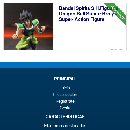
€7
ist
Angebot!
Bandai Spirits S.H.Figuarts
€6
Dragon Ball Super: Broly -
Super- Action Figure
€73.75
Ur
€61.41
Pr
Ak
VORBESTELLUNGEN
wa
Pr
PRINCIPAL
€7
ist
Inicio
Angebot!
S.H.Figuarts Dragon Ball Z
€6
Iniciar sesión
Frieza Fourth Form Action
Regístrate
Figure ( New Sculpt )
Cesta
CARACTERISTICAS
€43.02
Elementos destacados