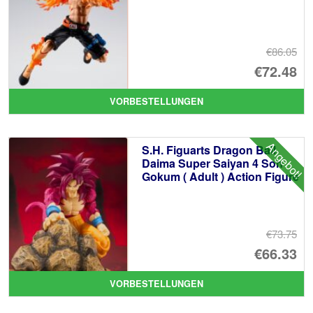
€86.05
Ur
€72.48
Pr
Ak
VORBESTELLUNGEN
wa
Pr
€8
ist
Angebot!
S.H. Figuarts Dragon Ball
€7
Daima Super Saiyan 4 Son
Gokum ( Adult ) Action Figure
€73.75
Ur
€66.33
Pr
Ak
VORBESTELLUNGEN
wa
Pr