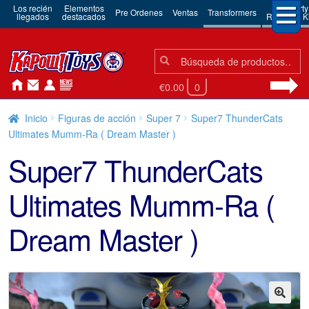
Los recién
Elementos
3rd Party
Pre Ordenes
Ventas
Transformers
llegados
destacados
Robots & Ki
Búsqueda:
Búsqueda
€0.00
0
Inicio
Figuras de acción
Super 7
Super7 ThunderCats
Ultimates Mumm-Ra ( Dream Master )
Super7 ThunderCats
Ultimates Mumm-Ra (
Dream Master )