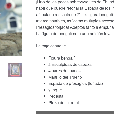
¡Uno de los pocos sobrevivientes de Thund
original
actual
hábil que puede reforjar la Espada de los
era:
es:
articulado a escala de 7″! La figura beng
intercambiables, así como múltiples acceso
€79.90.
€40.51.
Presagios forjada! Adeptos tanto a empuñ
La figura de bengalí será una adición inval
La caja contiene
Figura bengalí
2 Esculpidas de cabeza
4 pares de manos
Martillo del Trueno
Espada de presagios (forjada)
yunque
Pedastal
Pieza de mineral