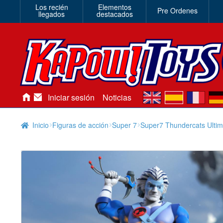
Los recién
Elementos
Pre Ordenes
llegados
destacados
en
es
fr
de
Iniciar sesión
Noticias
Inicio
Figuras de acción
Super 7
Super7 Thundercats Ultim