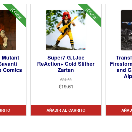
¡Oferta!
¡Oferta!
 Mutant
Super7 G.I.Joe
Trans
Savanti
ReAction+ Cold Slither
Firesto
e Comics
Zartan
and G
Alp
€24.58
El
€19.61
precio
El
cio
original
precio
inal
cio
era:
actual
RRITO
AÑADIR AL CARRITO
AÑAD
ual
€24.58.
es:
31.
€19.61.
82.