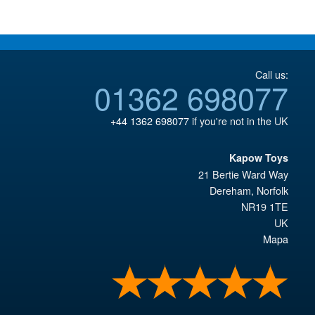
€79.85.
Call us:
01362 698077
+44 1362 698077
if you're not in the UK
Kapow Toys
21 Bertie Ward Way
Dereham
,
Norfolk
NR19 1TE
UK
Mapa