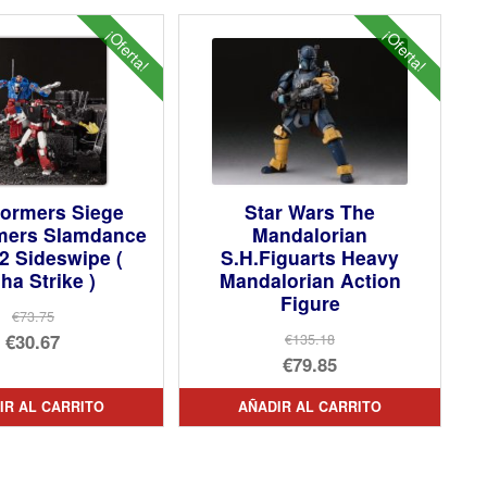
¡Oferta!
¡Oferta!
formers Siege
Star Wars The
rmers Slamdance
Mandalorian
2 Sideswipe (
S.H.Figuarts Heavy
ha Strike )
Mandalorian Action
Figure
€73.75
El
€30.67
€135.18
El
€79.85
precio
El
precio
El
original
precio
IR AL CARRITO
AÑADIR AL CARRITO
original
precio
era:
actual
era:
actual
€73.75.
es:
€135.18.
es:
€30.67.