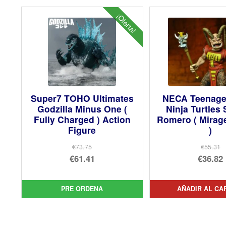
¡Oferta!
Super7 TOHO Ultimates
NECA Teenage
Godzilla Minus One (
Ninja Turtles 
Fully Charged ) Action
Romero ( Mirag
Figure
)
€73.75
€55.31
El
El
€61.41
€36.82
precio
El
pre
El
original
precio
orig
pre
PRE ORDENA
AÑADIR AL CA
era:
actual
era:
act
€73.75.
es:
€55.
es:
€61.41.
€36.