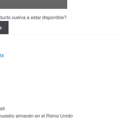
ucto vuelva a estar disponible?
e
ts
ali
 nuestro almacén en el Reino Unido