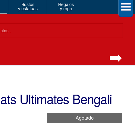
Bustos
Regalos
y estatuas
y ropa
ts Ultimates Bengali
Agotado