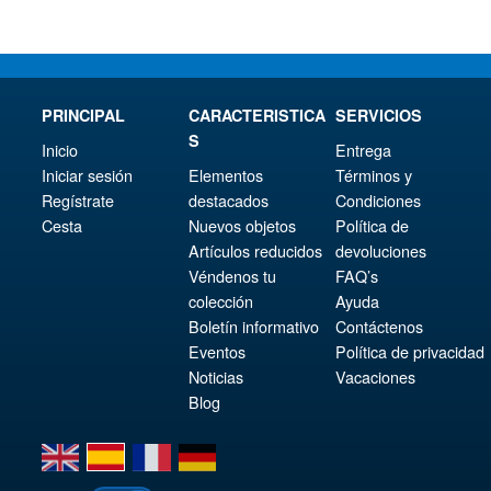
PRINCIPAL
CARACTERISTICA
SERVICIOS
S
Inicio
Entrega
Iniciar sesión
Elementos
Términos y
Regístrate
destacados
Condiciones
Cesta
Nuevos objetos
Política de
Artículos reducidos
devoluciones
Véndenos tu
FAQ’s
colección
Ayuda
Boletín informativo
Contáctenos
Eventos
Política de privacidad
Noticias
Vacaciones
Blog
en
es
fr
de