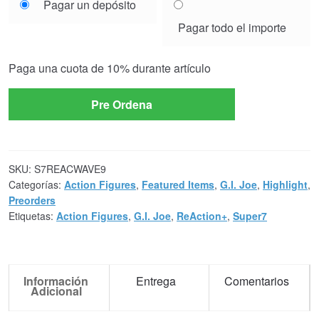
Pagar un depósito
your
Pagar todo el importe
payment
option
Paga una cuota de
10%
durante artículo
Pre Ordena
SKU:
S7REACWAVE9
Categorías:
Action Figures
,
Featured Items
,
G.I. Joe
,
Highlight
,
Preorders
Etiquetas:
Action Figures
,
G.I. Joe
,
ReAction+
,
Super7
Información
Entrega
Comentarios
Adicional