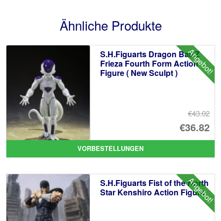
Ähnliche Produkte
Angebot!
S.H.Figuarts Dragon Ball Z
Frieza Fourth Form Action
Figure ( New Sculpt )
€43.02
Ur
€36.82
Pr
Ak
VORBESTELLUNGEN
wa
Pr
€4
ist
Angebot!
S.H.Figuarts Fist of the North
€3
Star Kenshiro Action Figure