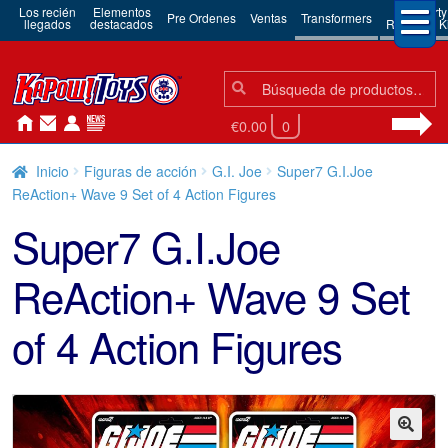
Los recién
Elementos
3rd Party
Pre Ordenes
Ventas
Transformers
llegados
destacados
Robots & Ki
Búsqueda:
Búsqueda
€0.00
0
Inicio
Figuras de acción
G.I. Joe
Super7 G.I.Joe
ReAction+ Wave 9 Set of 4 Action Figures
Super7 G.I.Joe
ReAction+ Wave 9 Set
of 4 Action Figures