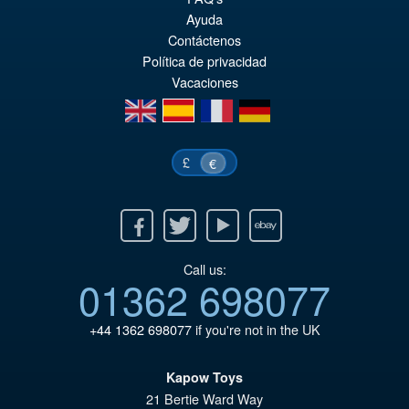
Ur
€67.56
Ayuda
Pr
Ak
Contáctenos
VORBESTELLUNGEN
Política de privacidad
wa
Pr
Vacaciones
€7
ist
en
es
fr
de
€6
£
€
Facebook
Twitter
Youtube
Ebay
Call us:
01362 698077
+44 1362 698077
if you're not in the UK
Kapow Toys
21 Bertie Ward Way