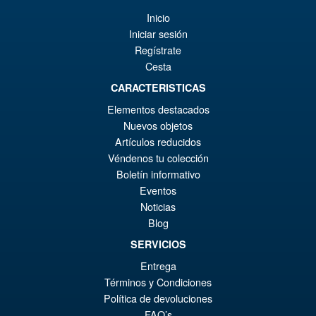
wa
Pr
Inicio
€1
ist
Iniciar sesión
Angebot!
S.H. Figuarts Dragon Ball
€9
Regístrate
Daima Super Saiyan 4 Son
Cesta
Gokum ( Adult ) Action Figure
CARACTERISTICAS
Elementos destacados
€73.75
Nuevos objetos
Ur
€66.33
Artículos reducidos
Véndenos tu colección
Pr
Ak
VORBESTELLUNGEN
Boletín informativo
wa
Pr
Eventos
€7
ist
Noticias
Angebot!
S.H.Figuarts Demon Slayer
Blog
€6
Kimetsu no Yaiba Zenitsu
SERVICIOS
Agatsuma Action Figure
Entrega
Términos y Condiciones
Política de devoluciones
€79.90
FAQ’s