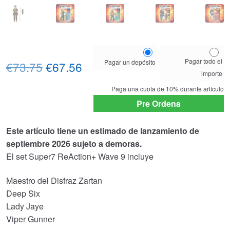
Choose
Pagar todo el
Pagar un depósito
El
El
your
€73.75
€67.56
importe
payment
precio
precio
option
Paga una cuota de
10%
durante artículo
original
actual
Pre Ordena
era:
es:
Este artículo tiene un estimado de lanzamiento de
€73.75.
€67.56.
septiembre 2026 sujeto a demoras.
El set Super7 ReAction+ Wave 9 incluye
Maestro del Disfraz Zartan
Deep Six
Lady Jaye
Viper Gunner