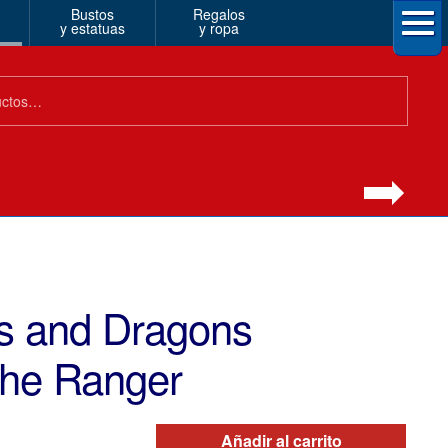
Bustos
Regalos
y estatuas
y ropa
s and Dragons
The Ranger
Añadir al carrito