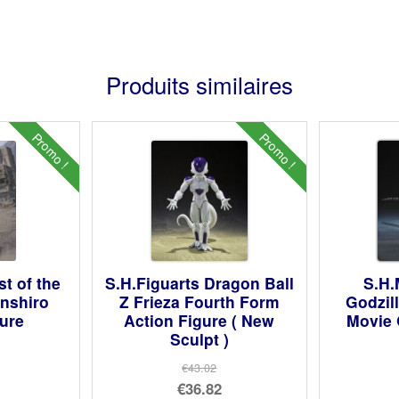
Produits similaires
Promo !
Promo !
st of the
S.H.Figuarts Dragon Ball
S.H.
enshiro
Z Frieza Fourth Form
Godzill
gure
Action Figure ( New
Movie 
Sculpt )
€43.02
Le
€36.82