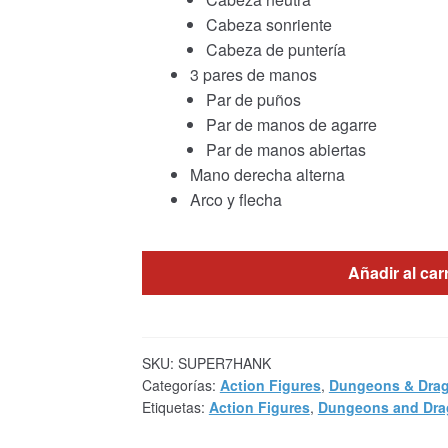
Cabeza sonriente
Cabeza de puntería
3 pares de manos
Par de puños
Par de manos de agarre
Par de manos abiertas
Mano derecha alterna
Arco y flecha
Añadir al car
SKU:
SUPER7HANK
Categorías:
Action Figures
,
Dungeons & Dra
Etiquetas:
Action Figures
,
Dungeons and Dr