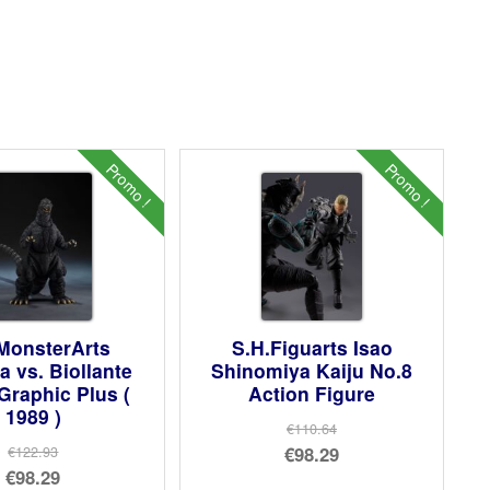
Promo !
Promo !
MonsterArts
S.H.Figuarts Isao
a vs. Biollante
Shinomiya Kaiju No.8
Graphic Plus (
Action Figure
1989 )
€110.64
Le
€98.29
€122.93
Le
€98.29
prix
Le