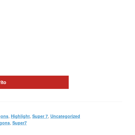
rito
gons
,
Highlight
,
Super 7
,
Uncategorized
agons
,
Super7