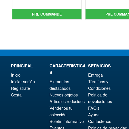
prix
Le
init
prix
initial
prix
étai
act
PRÉ COMMANDE
PRÉ COMMA
était :
actuel
€86.
est 
€172.11.
est :
€73.
€153.62.
PRINCIPAL
CARACTERISTICA
SERVICIOS
S
Inicio
Entrega
Iniciar sesión
Elementos
Términos y
Regístrate
destacados
Condiciones
Cesta
Nuevos objetos
Política de
Artículos reducidos
devoluciones
Véndenos tu
FAQ’s
colección
Ayuda
Boletín informativo
Contáctenos
Eventos
Política de privacidad