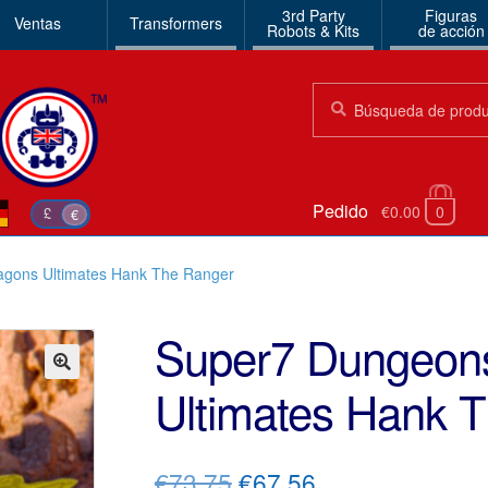
3rd Party
Figuras
Ventas
Transformers
Robots & Kits
de acción
Búsqueda:
Búsqueda
Pedido
€0.00
0
£
€
gons Ultimates Hank The Ranger
Super7 Dungeon
Ultimates Hank 
🔍
El
El
€73.75
€67.56