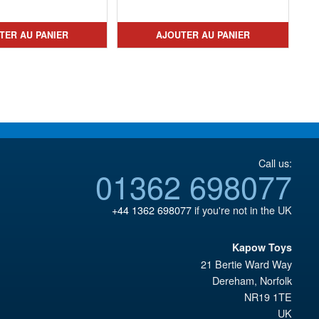
prix
Le
initial
prix
initial
prix
était :
actuel
TER AU PANIER
AJOUTER AU PANIER
était :
actuel
€110.64.
est :
€122.93.
est :
€98.29.
€98.29.
Call us:
01362 698077
+44 1362 698077
if you're not in the UK
Kapow Toys
21 Bertie Ward Way
Dereham
,
Norfolk
NR19 1TE
UK