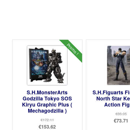
Promo !
S.H.MonsterArts
S.H.Figuarts Fi
Godzilla Tokyo SOS
North Star K
Kiryu Graphic Plus (
Action Fi
Mechagodzilla )
€86.05
Le
€73.71
€172.11
Le
€153.62
prix
Le