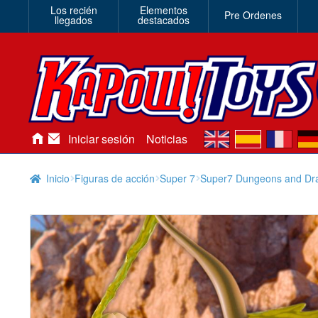
Los recién
Elementos
Pre Ordenes
llegados
destacados
en
es
fr
de
Iniciar sesión
Noticias
Inicio
Figuras de acción
Super 7
Super7 Dungeons and Dra