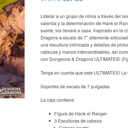
precio
precio
Liderar a un grupo de niños a través del re
original
actual
valentía y la determinación de Hank el Ra
era:
es:
suerte, los llevará a casa. Inspirado en la
Dragons a escala de 7″ altamente articul
€73.75.
€67.56.
una escultura intrincada y detalles de pint
cabezas y manos intercambiables, así como 
con Dungeons & Dragons ULTIMATES! ¡Fig
Tenga en cuenta que este ULTIMATES! La f
Soportes de escala de 7 pulgadas
La caja contiene
Figura de Hank el Ranger
3 Esculturas de cabeza
Cabeza neutra