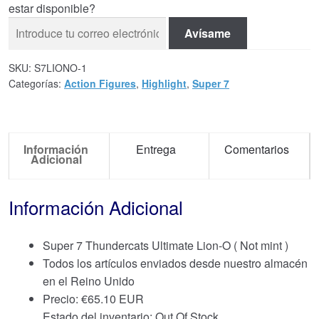
estar disponible?
Avísame
SKU:
S7LIONO-1
Categorías:
Action Figures
,
Highlight
,
Super 7
Información
Entrega
Comentarios
Adicional
Información Adicional
Super 7 Thundercats Ultimate Lion-O ( Not mint )
Todos los artículos enviados desde nuestro almacén
en el Reino Unido
Precio:
€
65.10 EUR
Estado del inventario: Out Of Stock