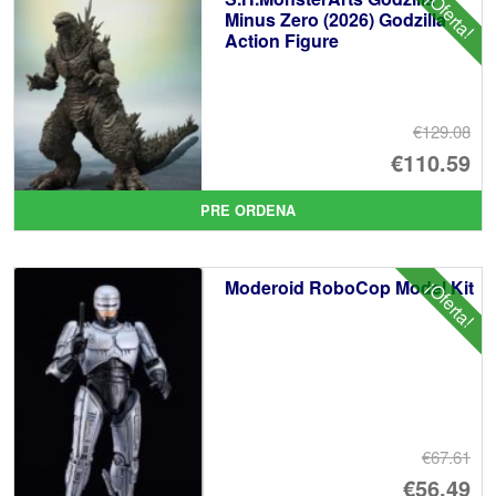
¡Oferta!
Minus Zero (2026) Godzilla
Action Figure
€129.08
El
€110.59
pr
El
PRE ORDENA
or
pr
er
ac
Moderoid RoboCop Model Kit
¡Oferta!
€1
es
€1
€67.61
El
€56.49