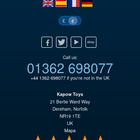
en
es
fr
de
€6
£
€
Facebook
Twitter
Youtube
Ebay
Call us:
01362 698077
+44 1362 698077
if you're not in the UK
Kapow Toys
21 Bertie Ward Way
Dereham
,
Norfolk
NR19 1TE
UK
Mapa