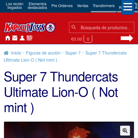
Los recién
Elementos
3rd Party
Pre Ordenes
Ventas
Transformers
llegados
destacados
Robots & Ki
Búsqueda:
Búsqueda
€0.00
0
Inicio
Figuras de acción
Super 7
Super 7 Thundercats
Ultimate Lion-O ( Not mint )
Super 7 Thundercats
Ultimate Lion-O ( Not
mint )