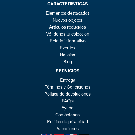
CARACTERISTICAS
€86.05
Elementos destacados
El
€67.56
Nuevos objetos
pr
El
Artículos reducidos
PRE ORDENA
Véndenos tu colección
or
pr
Boletín informativo
er
ac
Eventos
S.H.Figuarts Rei Ayanami
¡Oferta!
Noticias
€8
es
Neon Genesis Evangelion
Blog
Action Figure ( Reissue )
€6
SERVICIOS
Entrega
€79.90
Términos y Condiciones
El
Política de devoluciones
€61.41
FAQ’s
pr
El
Ayuda
PRE ORDENA
or
pr
Contáctenos
Política de privacidad
er
ac
Vacaciones
€7
es