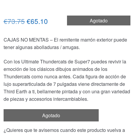
El
El
€73.75
€65.10
Agotado
precio
precio
CAJAS NO MENTAS – El remitente marrón exterior puede
original
actual
tener algunas abolladuras / arrugas.
era:
es:
Con los Ultimate Thundercats de Super7 puedes revivir la
€73.75.
€65.10.
emoción de los clásicos dibujos animados de los
Thundercats como nunca antes. Cada figura de acción de
lujo superarticulada de 7 pulgadas viene directamente de
Third Earth a ti, bellamente pintada y con una gran variedad
de piezas y accesorios intercambiables.
Agotado
¿Quieres que te avisemos cuando este producto vuelva a