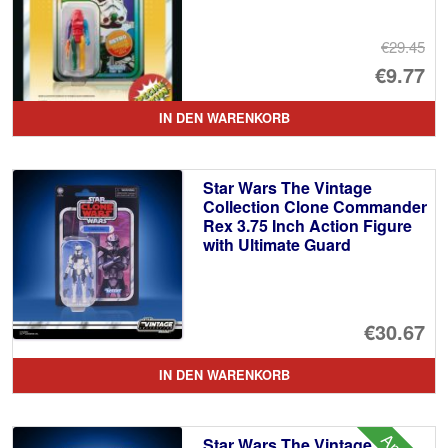
€29.45
Ur
€9.77
Pr
Ak
IN DEN WARENKORB
wa
Pr
€2
ist
Star Wars The Vintage
€9
Collection Clone Commander
Rex 3.75 Inch Action Figure
with Ultimate Guard
€30.67
IN DEN WARENKORB
Star Wars The Vintage