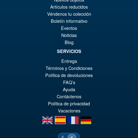
wa
Pr
Artículos reducidos
€2
ist
Véndenos tu colección
Star Wars Vintage Collection
Boletín informativo
€1
Wave 2 Kylo Ren
Eventos
Noticias
Blog
SERVICIOS
Entrega
€18.38
Términos y Condiciones
Política de devoluciones
IN DEN WARENKORB
FAQ’s
Ayuda
Contáctenos
Política de privacidad
Vacaciones
en
es
fr
de
£
€