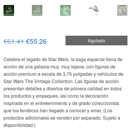
El
El
€61.41
€55.26
Agotado
precio
precio
Celebra el legado de Star Wars, la saga espacial llena de
original
actual
acción de una galaxia muy, muy lejana, con figuras de
era:
es:
acción premium a escala de 3,75 pulgadas y vehículos de
Star Wars The Vintage Collection. Las figuras de acción
€61.41.
€55.26.
presentan detalles y diseños de primera calidad en todos
los productos y empaques, así como la decoración
inspirada en el entretenimiento y de grado coleccionista
que los fanáticos han llegado a conocer y amar. (Los
productos adicionales se venden por separado. Sujeto a
disponibilidad.)