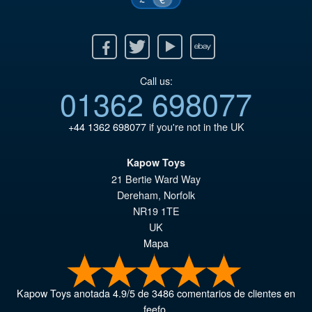
Facebook
Twitter
Youtube
Ebay
Call us:
01362 698077
+44 1362 698077
if you're not in the UK
Kapow Toys
21 Bertie Ward Way
Dereham
,
Norfolk
NR19 1TE
UK
Mapa
Kapow Toys
anotada
4.9
/
5
de
3486
comentarios de clientes en
feefo.