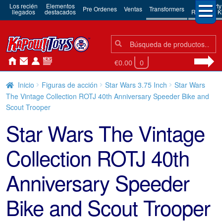
Los recién
Elementos
3rd Party
Pre Ordenes
Ventas
Transformers
llegados
destacados
Robots & Ki
Búsqueda:
Búsqueda
€0.00
0
Inicio
Figuras de acción
Star Wars 3.75 Inch
Star Wars
The Vintage Collection ROTJ 40th Anniversary Speeder Bike and
Scout Trooper
Star Wars The Vintage
Collection ROTJ 40th
Anniversary Speeder
Bike and Scout Trooper