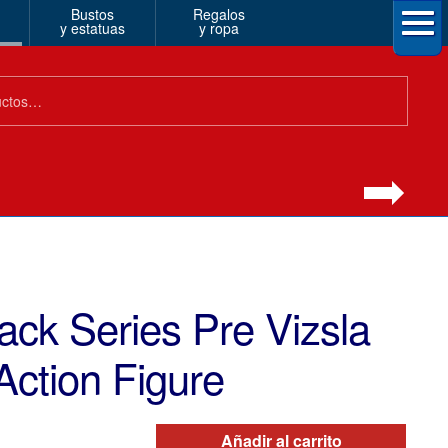
Bustos
Regalos
y estatuas
y ropa
ack Series Pre Vizsla
ction Figure
Añadir al carrito