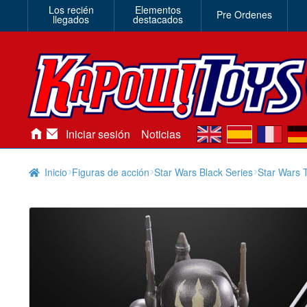
Los recién
Elementos
Pre Ordenes
llegados
destacados
en
es
fr
de
Iniciar sesión
Noticias
Inicio
Figuras de acción
Star Wars Black Series
Star Wars 