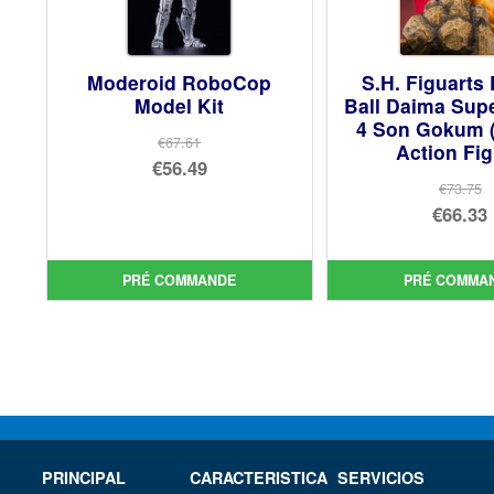
Moderoid RoboCop
S.H. Figuarts
Model Kit
Ball Daima Sup
4 Son Gokum (
€67.61
Action Fi
Le
€56.49
€73.75
prix
Le
Le
€66.33
initial
prix
prix
Le
était :
actuel
init
prix
PRÉ COMMANDE
PRÉ COMMA
€67.61.
est :
étai
act
€56.49.
€73.
est 
€66.
PRINCIPAL
CARACTERISTICA
SERVICIOS