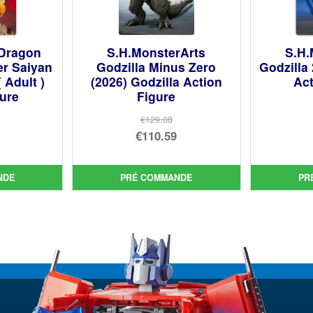
 Dragon
S.H.MonsterArts
S.H.
er Saiyan
Godzilla Minus Zero
Godzilla
 Adult )
(2026) Godzilla Action
Act
gure
Figure
€129.08
Le
€110.59
prix
Le
ial
initial
prix
NDE
PRÉ COMMANDE
PR
t :
uel
était :
actuel
75.
:
€129.08.
est :
33.
€110.59.