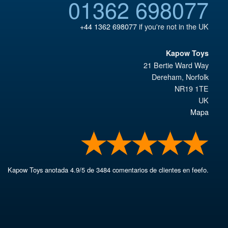
01362 698077
+44 1362 698077
if you're not in the UK
Kapow Toys
21 Bertie Ward Way
Dereham
,
Norfolk
NR19 1TE
UK
Mapa
Kapow Toys
anotada
4.9
/
5
de
3484
comentarios de clientes en feefo.