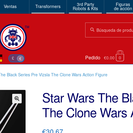
3rd Party
Figuras
Ventas
Transformers
Robots & Kits
de acción
Búsqueda:
Búsqueda
Pedido
€0.00
0
£
€
The Black Series Pre Vizsla The Clone Wars Action Figure
Star Wars The Bl
The Clone Wars A
🔍
€30.67