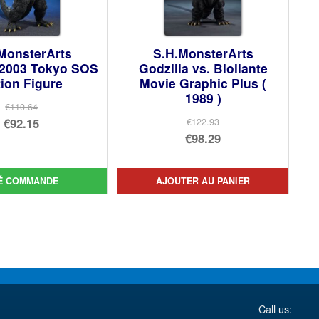
MonsterArts
S.H.MonsterArts
 2003 Tokyo SOS
Godzilla vs. Biollante
ion Figure
Movie Graphic Plus (
1989 )
€110.64
Le
€92.15
€122.93
Le
€98.29
prix
Le
prix
Le
initial
prix
initial
prix
était :
actuel
É COMMANDE
AJOUTER AU PANIER
était :
actuel
€110.64.
est :
€122.93.
est :
€92.15.
€98.29.
Call us: