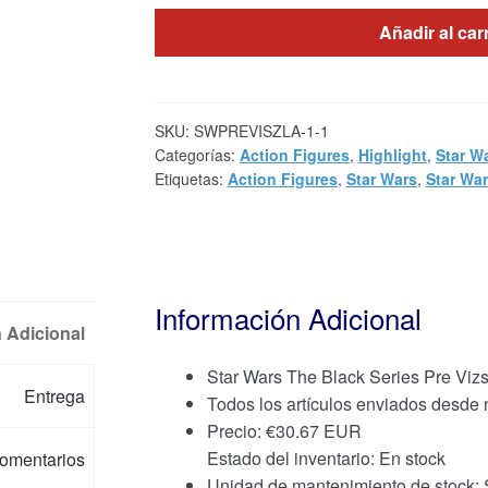
Añadir al car
SKU:
SWPREVISZLA-1-1
Categorías:
Action Figures
,
Highlight
,
Star W
Etiquetas:
Action Figures
,
Star Wars
,
Star War
Información Adicional
 Adicional
Star Wars The Black Series Pre Viz
Entrega
Todos los artículos enviados desde
Precio:
€
30.67 EUR
Estado del inventario: En stock
omentarios
Unidad de mantenimiento de stoc