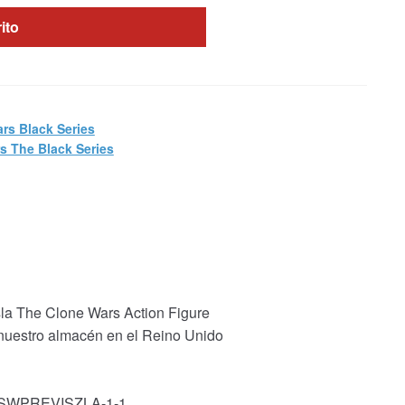
rito
ars Black Series
s The Black Series
sla The Clone Wars Action Figure
 nuestro almacén en el Reino Unido
k: SWPREVISZLA-1-1