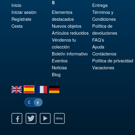
S
Inicio
Entrega
Iniciar sesión
Elementos
Términos y
Regístrate
destacados
Condiciones
Cesta
Nuevos objetos
Política de
Artículos reducidos
devoluciones
Véndenos tu
FAQ’s
colección
Ayuda
Boletín informativo
Contáctenos
Eventos
Política de privacidad
Noticias
Vacaciones
Blog
en
es
fr
de
£
€
k
itter
Youtube
Ebay