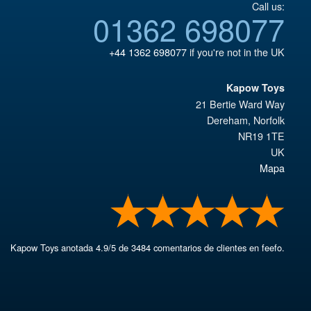
Call us:
01362 698077
+44 1362 698077
if you're not in the UK
Kapow Toys
21 Bertie Ward Way
Dereham
,
Norfolk
NR19 1TE
UK
Mapa
Kapow Toys
anotada
4.9
/
5
de
3484
comentarios de clientes en feefo.