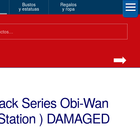
Bustos
Regalos
y estatuas
y ropa
lack Series Obi-Wan
n Station ) DAMAGED