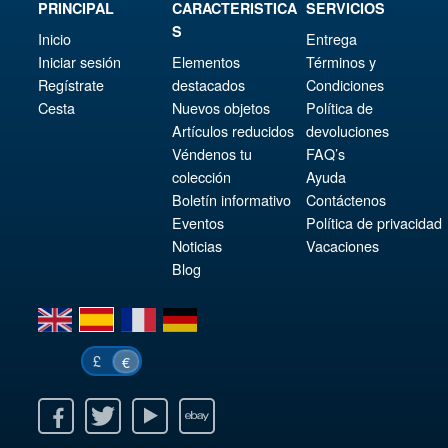
PRINCIPAL
CARACTERISTICA
SERVICIOS
S
Inicio
Entrega
Iniciar sesión
Elementos
Términos y
Regístrate
destacados
Condiciones
Cesta
Nuevos objetos
Política de
Artículos reducidos
devoluciones
Véndenos tu
FAQ’s
colección
Ayuda
Boletín informativo
Contáctenos
Eventos
Política de privacidad
Noticias
Vacaciones
Blog
en
es
fr
de
£
€
k
itter
Youtube
Ebay