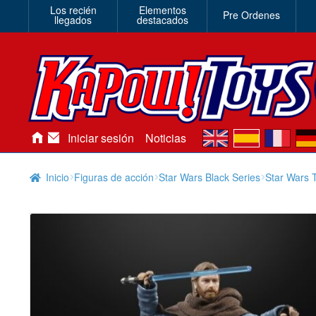
Los recién
Elementos
Pre Ordenes
llegados
destacados
en
es
fr
de
Iniciar sesión
Noticias
Inicio
Figuras de acción
Star Wars Black Series
Star Wars 