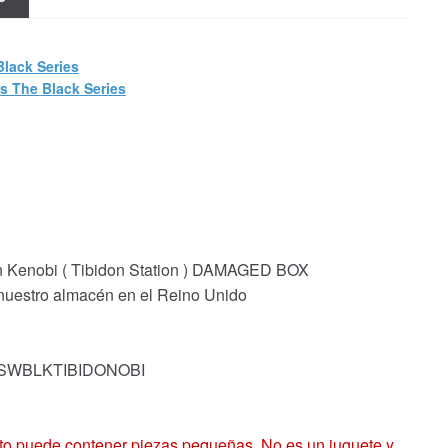
Black Series
s The Black Series
n Kenobi ( Tibidon Station ) DAMAGED BOX
 nuestro almacén en el Reino Unido
k: SWBLKTIBIDONOBI
 puede contener piezas pequeñas. No es un juguete y