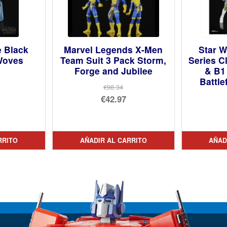
e Black
Marvel Legends X-Men
Star W
Woves
Team Suit 3 Pack Storm,
Series 
Forge and Jubilee
& B1
Battle
€98.34
El
€42.97
cio
precio
El
inal
cio
original
precio
ual
era:
actual
RRITO
AÑADIR AL CARRITO
AÑAD
2.11.
€98.34.
es:
3.45.
€42.97.