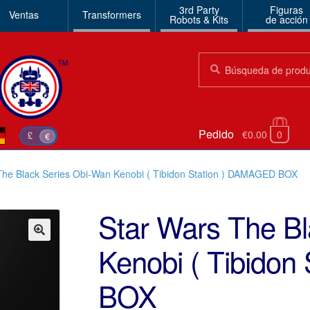
3rd Party
Figuras
Ventas
Transformers
Robots & Kits
de acción
Búsqueda:
Búsqueda
Pedido
€0.00
0
£
€
The Black Series Obi-Wan Kenobi ( Tibidon Station ) DAMAGED BOX
Star Wars The B
Kenobi ( Tibido
🔍
BOX