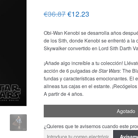
El
El
€36.87
€12.23
precio
precio
Obi-Wan Kenobi se desarrolla años despué
original
actual
de los Sith, donde Kenobi se enfrentó a la
era:
es:
Skywalker convertido en Lord Sith Darth Va
€36.87.
€12.23.
¡Añade algo increíble a tu colección! Lléva
acción de 6 pulgadas
de Star Wars
: The Bl
fundas y características emocionantes. El 
alineas tus cajas en el estante. ¡Recógelos
A partir de 4 años.
Agotado
¿Quieres que te avisemos cuando este prod
Avísam