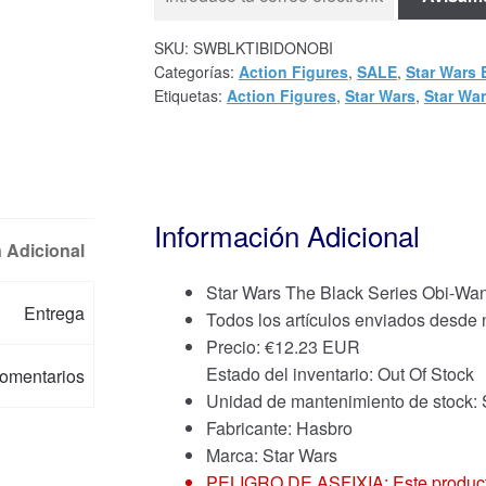
SKU:
SWBLKTIBIDONOBI
Categorías:
Action Figures
,
SALE
,
Star Wars 
Etiquetas:
Action Figures
,
Star Wars
,
Star War
Información Adicional
 Adicional
Star Wars The Black Series Obi-Wa
Entrega
Todos los artículos enviados desde
Precio:
€
12.23 EUR
Estado del inventario: Out Of Stock
omentarios
Unidad de mantenimiento de stoc
Fabricante: Hasbro
Marca:
Star Wars
PELIGRO DE ASFIXIA: Este producto