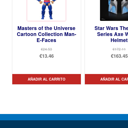
Masters of the Universe
Star Wars Th
Cartoon Collection Man-
Series Axe 
E-Faces
Helmet
€24.53
€172.11
El
El
€13.46
€163.45
precio
El
pre
El
original
precio
orig
pre
era:
actual
era:
act
AÑADIR AL CARRITO
AÑADIR AL CA
€24.53.
es:
€17
es:
€13.46.
€16