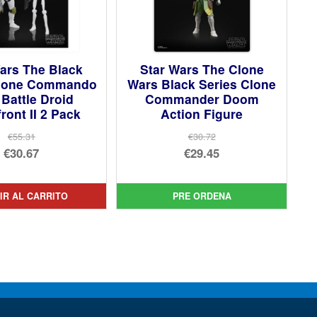
ars The Black
Star Wars The Clone
Clone Commando
Wars Black Series Clone
 Battle Droid
Commander Doom
front II 2 Pack
Action Figure
€55.31
€30.72
El
El
€30.67
€29.45
precio
El
precio
El
original
precio
original
precio
IR AL CARRITO
PRE ORDENA
era:
actual
era:
actual
€55.31.
es:
€30.72.
es:
€30.67.
€29.45.