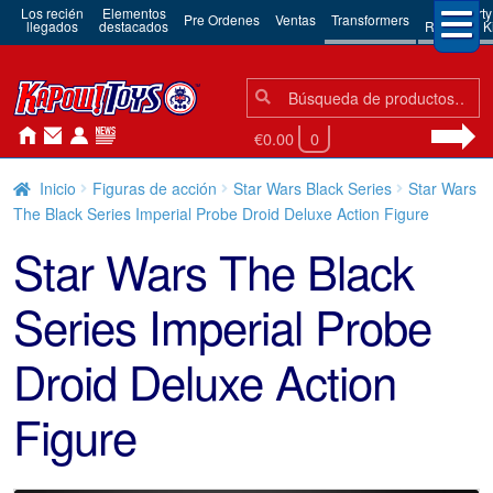
Los recién
Elementos
3rd Party
Pre Ordenes
Ventas
Transformers
llegados
destacados
Robots & Ki
Búsqueda:
Búsqueda
€0.00
0
Inicio
Figuras de acción
Star Wars Black Series
Star Wars
The Black Series Imperial Probe Droid Deluxe Action Figure
Star Wars The Black
Series Imperial Probe
Droid Deluxe Action
Figure