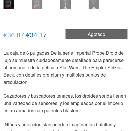
El
El
€36.87
€34.17
Agotado
precio
precio
La caja de 6 pulgadas De la serie Imperial Probe Droid de
original
actual
lujo se muestra cuidadosamente detallada para parecerse
era:
es:
al personaje de la película Star Wars: The Empire Strikes
Back, con detalles premium y múltiples puntos de
€36.87.
€34.17.
articulación.
Cazadores y buscadores tenaces, los droides sonda tienen
una variedad de sensores, y los empleados por el Imperio
están armados con potentes blásters!
¡Niños y coleccionistas pueden imaginar las batallas y