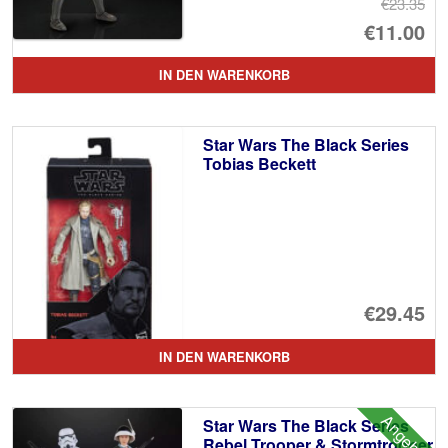
€23.35
Ur
€11.00
Pr
Ak
IN DEN WARENKORB
wa
Pr
€2
ist
Star Wars The Black Series
€1
Tobias Beckett
€29.45
IN DEN WARENKORB
Angebot!
Star Wars The Black Series
Rebel Trooper & Stormtrooper