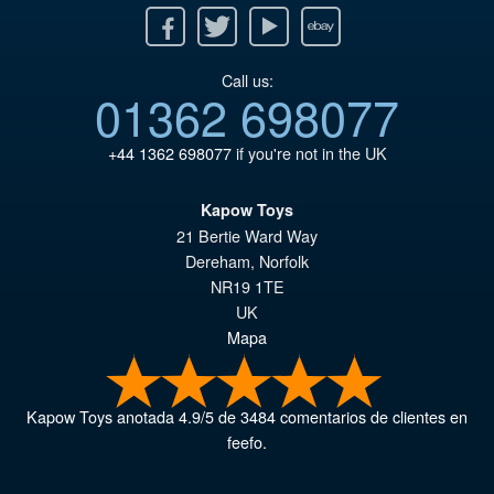
Facebook
Twitter
Youtube
Ebay
Call us:
01362 698077
+44 1362 698077
if you're not in the UK
Kapow Toys
21 Bertie Ward Way
Dereham
,
Norfolk
NR19 1TE
UK
Mapa
Kapow Toys
anotada
4.9
/
5
de
3484
comentarios de clientes en
feefo.