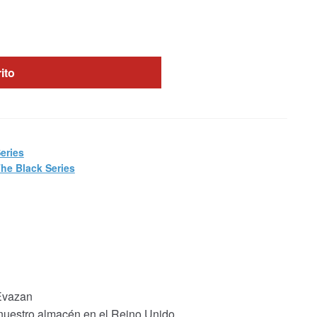
rito
eries
he Black Series
 Evazan
 nuestro almacén en el Reino Unido