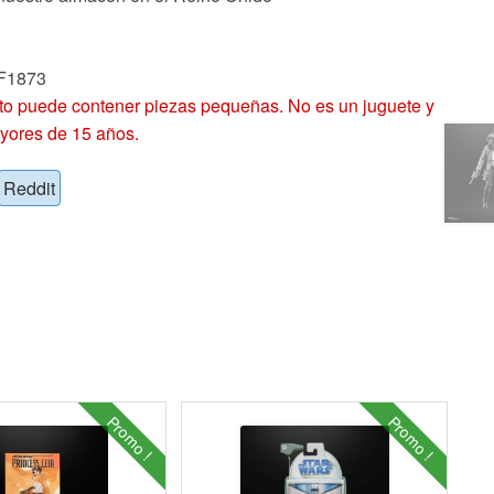
 F1873
 puede contener piezas pequeñas. No es un juguete y
yores de 15 años.
Reddit
Promo !
Promo !