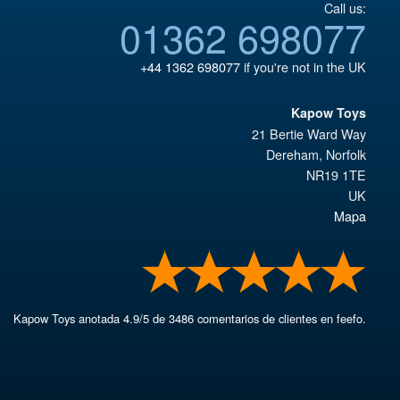
Call us:
01362 698077
+44 1362 698077
if you're not in the UK
Kapow Toys
21 Bertie Ward Way
Dereham
,
Norfolk
NR19 1TE
UK
Mapa
Kapow Toys
anotada
4.9
/
5
de
3486
comentarios de clientes en feefo.