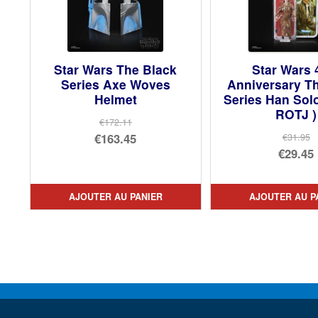
Star Wars The Black
Star Wars 
Series Axe Woves
Anniversary T
Helmet
Series Han Sol
ROTJ )
€172.11
Le
€163.45
€31.95
Le
€29.45
prix
Le
prix
Le
initial
prix
init
prix
était :
actuel
AJOUTER AU PANIER
AJOUTER AU P
étai
act
€172.11.
est :
€31.
est 
€163.45.
€29.