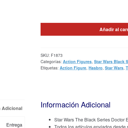
Añadir al car
SKU:
F1873
Categorías:
Action Figures
,
Star Wars Black S
Etiquetas:
Action Figure
,
Hasbro
,
Star Wars
,
T
Información Adicional
 Adicional
Star Wars The Black Series Doctor
Entrega
Todos los artículos enviados desde