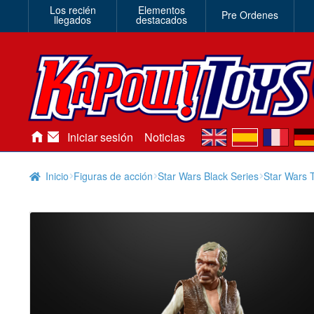
Los recién
Elementos
Pre Ordenes
llegados
destacados
en
es
fr
de
Iniciar sesión
Noticias
Inicio
Figuras de acción
Star Wars Black Series
Star Wars 