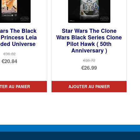
ars The Black
Star Wars The Clone
 Princess Leia
Wars Black Series Clone
ded Universe
Pilot Hawk ( 50th
Anniversary )
€36.82
Le
€20.84
€30.72
Le
€26.99
prix
Le
prix
Le
initial
prix
initial
prix
était :
actuel
TER AU PANIER
AJOUTER AU PANIER
était :
actuel
€36.82.
est :
€30.72.
est :
€20.84.
€26.99.