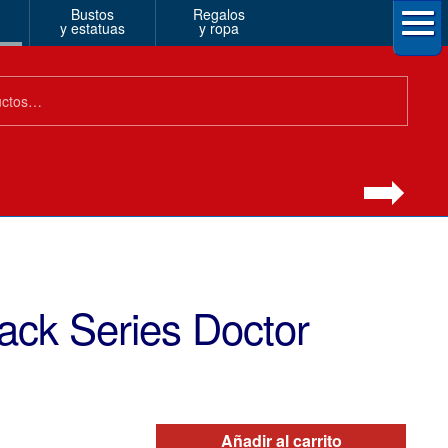
Bustos
Regalos
y estatuas
y ropa
ack Series Doctor
Añadir al carrito