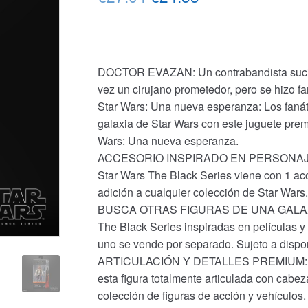
precio
precio
original
actual
era:
es:
DOCTOR EVAZAN: Un contrabandista sucio 
vez un cirujano prometedor, pero se hizo f
€27.04.
€24.53.
Star Wars: Una nueva esperanza: Los fanát
galaxia de Star Wars con este juguete prem
Wars: Una nueva esperanza.
ACCESORIO INSPIRADO EN PERSONAJES 
Star Wars The Black Series viene con 1 acc
adición a cualquier colección de Star Wars.
BUSCA OTRAS FIGURAS DE UNA GALAXIA 
The Black Series inspiradas en películas y 
uno se vende por separado. Sujeto a dispon
ARTICULACIÓN Y DETALLES PREMIUM: Los 
esta figura totalmente articulada con cabe
colección de figuras de acción y vehículos.