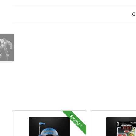
C
Promo !