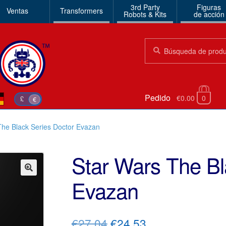
3rd Party
Figuras
Ventas
Transformers
Robots & Kits
de acción
Búsqueda:
Búsqueda
Pedido
€0.00
0
£
€
The Black Series Doctor Evazan
Star Wars The Bl
Evazan
🔍
El
El
€27.04
€24.53