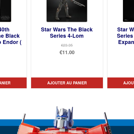
40th
Star Wars The Black
Star W
he Black
Series 4-Lom
Series
o Endor (
Expan
€23.35
Le
€11.00
prix
Le
initial
prix
était :
actuel
ial
ANIER
AJOUTER AU PANIER
AJOU
€23.35.
est :
t :
uel
€11.00.
95.
:
45.