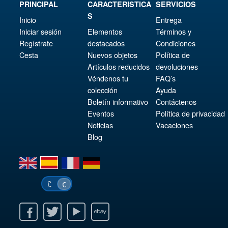
PRINCIPAL
CARACTERISTICA
SERVICIOS
S
Inicio
Entrega
Iniciar sesión
Elementos
Términos y
Regístrate
destacados
Condiciones
Cesta
Nuevos objetos
Política de
Artículos reducidos
devoluciones
Véndenos tu
FAQ’s
colección
Ayuda
Boletín informativo
Contáctenos
Eventos
Política de privacidad
Noticias
Vacaciones
Blog
en
es
fr
de
£
€
k
itter
Youtube
Ebay