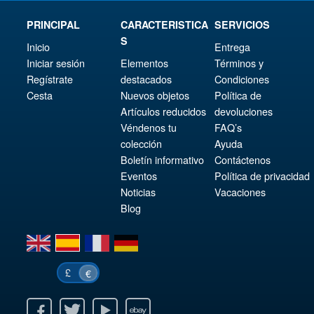
PRINCIPAL
CARACTERISTICA
SERVICIOS
S
Inicio
Entrega
Iniciar sesión
Elementos
Términos y
Regístrate
destacados
Condiciones
Cesta
Nuevos objetos
Política de
Artículos reducidos
devoluciones
Véndenos tu
FAQ’s
colección
Ayuda
Boletín informativo
Contáctenos
Eventos
Política de privacidad
Noticias
Vacaciones
Blog
en
es
fr
de
£
€
k
itter
Youtube
Ebay