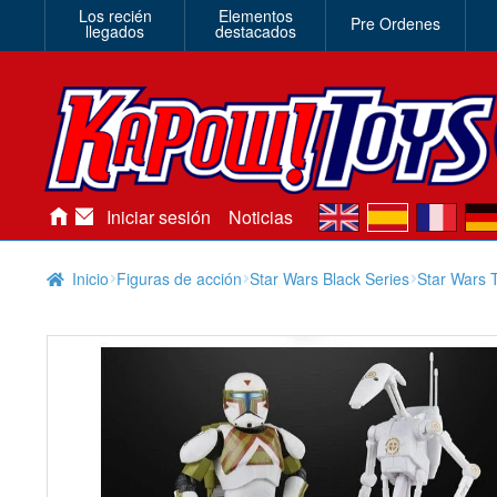
Los recién
Elementos
Pre Ordenes
llegados
destacados
en
es
fr
de
Iniciar sesión
Noticias
Inicio
Figuras de acción
Star Wars Black Series
Star Wars 