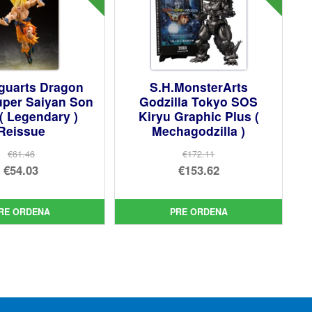
iguarts Dragon
S.H.MonsterArts
uper Saiyan Son
Godzilla Tokyo SOS
( Legendary )
Kiryu Graphic Plus (
Reissue
Mechagodzilla )
€61.46
€172.11
El
El
€54.03
€153.62
precio
El
precio
El
original
precio
original
precio
RE ORDENA
PRE ORDENA
era:
actual
era:
actual
€61.46.
es:
€172.11.
es:
€54.03.
€153.62.