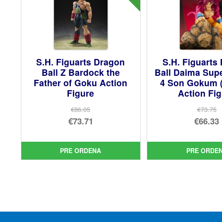
S.H. Figuarts Dragon
S.H. Figuarts
Ball Z Bardock the
Ball Daima Sup
Father of Goku Action
4 Son Gokum (
Figure
Action Fi
€86.05
€73.75
El
El
€73.71
€66.33
precio
El
pre
El
original
precio
orig
pre
PRE ORDENA
PRE ORDE
era:
actual
era:
act
€86.05.
es:
€73.
es:
€73.71.
€66.