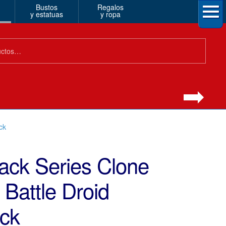
Bustos
Regalos
y estatuas
y ropa
ck
ack Series Clone
attle Droid
ack