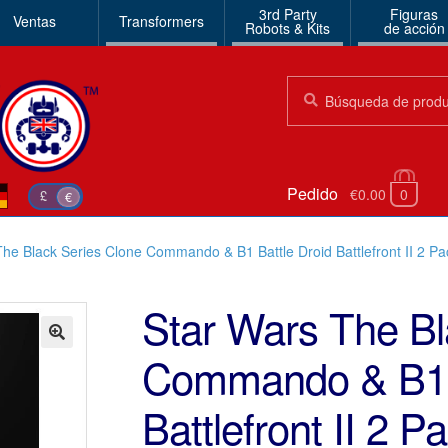
3rd Party
Figuras
Ventas
Transformers
Robots & Kits
de acción
Búsqueda:
Búsqueda
Pedido
€0.00
0
£
€
The Black Series Clone Commando & B1 Battle Droid Battlefront II 2 Pa
Star Wars The Bl
Commando & B1 B
🔍
Battlefront II 2 P