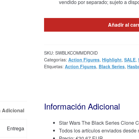
vendido por separado; sujeto a dispo
Añadir al car
SKU:
SWBLKCOMMDROID
Categorías:
Action Figures
,
Highlight
,
SALE
,
Etiquetas:
Action Figures
,
Black Series
,
Hasb
Información Adicional
 Adicional
Star Wars The Black Series Clone Co
Entrega
Todos los artículos enviados desde
Precio:
€
30.67 EUR