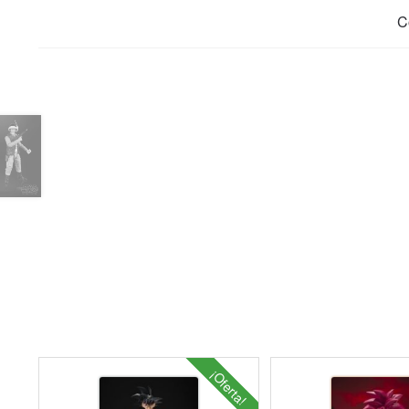
C
¡Oferta!