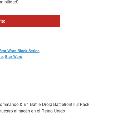
nibilidad)
rito
Star Wars Black Series
ro
,
Star Wars
mmando & B1 Battle Droid Battlefront II 2 Pack
 nuestro almacén en el Reino Unido