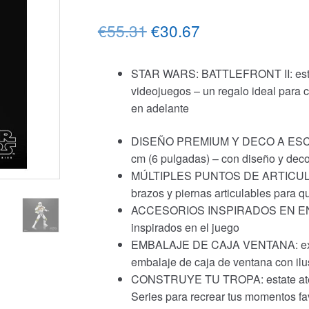
El
El
€55.31
€30.67
precio
precio
STAR WARS: BATTLEFRONT II: este se
original
actual
videojuegos – un regalo ideal para c
era:
es:
en adelante
€55.31.
€30.67.
DISEÑO PREMIUM Y DECO A ESCALA 
cm (6 pulgadas) – con diseño y deco
MÚLTIPLES PUNTOS DE ARTICULACIÓ
brazos y piernas articulables para 
ACCESORIOS INSPIRADOS EN ENTRE
inspirados en el juego
EMBALAJE DE CAJA VENTANA: exhibe
embalaje de caja de ventana con ilu
CONSTRUYE TU TROPA: estate atent
Series para recrear tus momentos fav