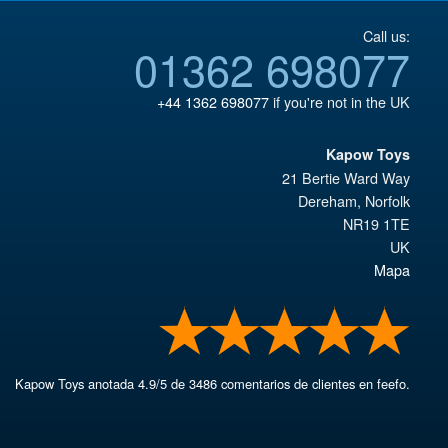
Call us:
01362 698077
+44 1362 698077
if you're not in the UK
Kapow Toys
21 Bertie Ward Way
Dereham
,
Norfolk
NR19 1TE
UK
Mapa
Kapow Toys
anotada
4.9
/
5
de
3486
comentarios de clientes en feefo.