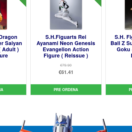
 Dragon
S.H.Figuarts Rei
S.H. F
er Saiyan
Ayanami Neon Genesis
Ball Z S
 Adult )
Evangelion Action
Goku 
gure
Figure ( Reissue )
€79.90
El
€61.41
cio
precio
El
inal
cio
original
precio
NA
PRE ORDENA
P
ual
era:
actual
75.
€79.90.
es:
33.
€61.41.