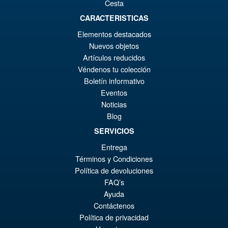
Cesta
€43.02
CARACTERISTICAS
Le
€36.82
Elementos destacados
pr
Le
Nuevos objetos
PRÉ COMMANDE
ini
pr
Artículos reducidos
Véndenos tu colección
éta
ac
Promo !
S.H.Figuarts Rebuild of
Boletín informativo
€4
es
Evangelion Shinji Ikari Action
Eventos
Figure
€3
Noticias
Blog
SERVICIOS
€79.90
Entrega
Le
€73.71
Términos y Condiciones
pr
Le
Política de devoluciones
PRÉ COMMANDE
FAQ’s
ini
pr
Ayuda
éta
ac
Contáctenos
€7
es
Política de privacidad