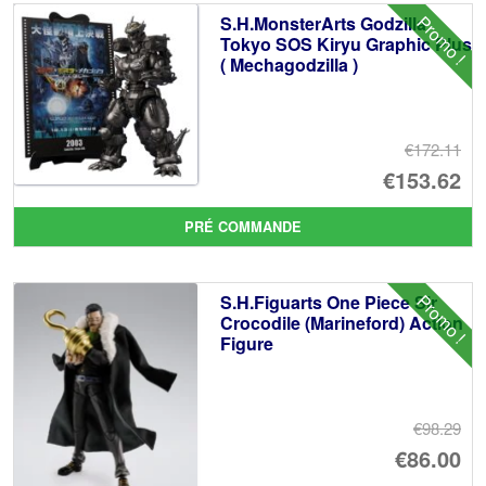
Promo !
S.H.MonsterArts Godzilla
Tokyo SOS Kiryu Graphic Plus
( Mechagodzilla )
€172.11
Le
€153.62
pr
Le
PRÉ COMMANDE
ini
pr
éta
ac
Promo !
S.H.Figuarts One Piece Sir
€1
es
Crocodile (Marineford) Action
Figure
€1
€98.29
Le
€86.00