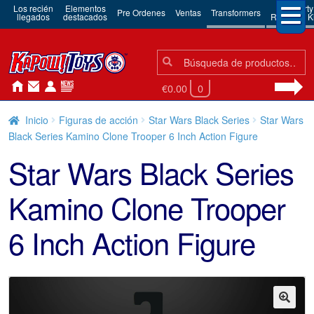
Los recién
Elementos
3rd Party
Pre Ordenes
Ventas
Transformers
llegados
destacados
Robots & Ki
Búsqueda:
Búsqueda
€0.00
0
Inicio
Figuras de acción
Star Wars Black Series
Star Wars
Black Series Kamino Clone Trooper 6 Inch Action Figure
Star Wars Black Series
Kamino Clone Trooper
6 Inch Action Figure