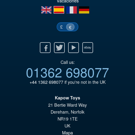
Vacaciones
€7
en
es
fr
de
£
€
Facebook
Twitter
Youtube
Ebay
Call us:
01362 698077
+44 1362 698077
if you're not in the UK
Kapow Toys
21 Bertie Ward Way
Dereham
,
Norfolk
NR19 1TE
UK
Mapa