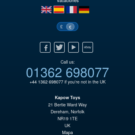
Vacaciones
€5
en
es
fr
de
£
€
Facebook
Twitter
Youtube
Ebay
Call us:
01362 698077
+44 1362 698077
if you're not in the UK
Kapow Toys
21 Bertie Ward Way
Dereham
,
Norfolk
NR19 1TE
UK
Mapa