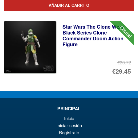
pr
El
AÑADIR AL CARRITO
or
pr
er
ac
Star Wars The Clone Wars
¡Oferta!
€1
es
Black Series Clone
Commander Doom Action
€7
Figure
€30.72
El
€29.45
pr
El
PRE ORDENA
or
pr
er
ac
Star Wars The Black Series
¡Oferta!
PRINCIPAL
€3
es
Princess Leia Expanded
Universe
Inicio
€2
Iniciar sesión
Regístrate