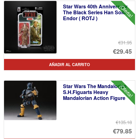
Star Wars 40th Anniversary
¡Oferta!
The Black Series Han Solo
Endor ( ROTJ )
€31.95
El
€29.45
pr
El
AÑADIR AL CARRITO
or
pr
er
ac
Star Wars The Mandalorian
¡Oferta!
€3
es
S.H.Figuarts Heavy
Mandalorian Action Figure
€2
€135.18
El
€79.85