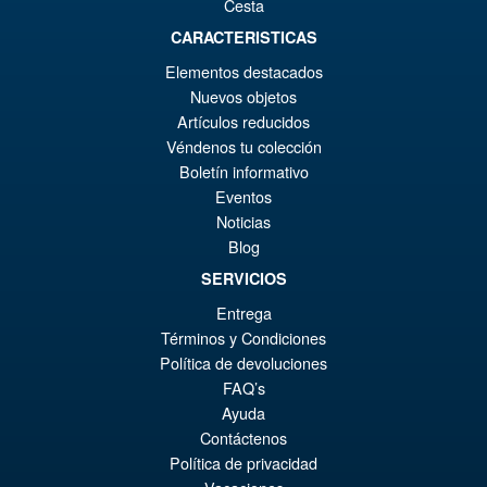
Cesta
€36.82
El
CARACTERISTICAS
€20.84
Elementos destacados
pr
El
AÑADIR AL CARRITO
Nuevos objetos
or
pr
Artículos reducidos
er
ac
Véndenos tu colección
Star Wars S.H Figuarts The
¡Oferta!
Boletín informativo
€3
es
Mandalorian The Child Action
Eventos
Figure
€2
Noticias
Blog
SERVICIOS
€55.31
Entrega
El
€52.83
Términos y Condiciones
pr
El
Política de devoluciones
AÑADIR AL CARRITO
or
pr
FAQ’s
Ayuda
er
ac
Contáctenos
€5
es
Política de privacidad