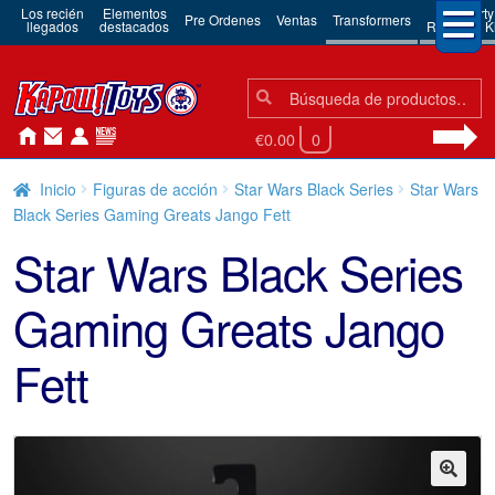
Los recién
Elementos
3rd Party
Pre Ordenes
Ventas
Transformers
llegados
destacados
Robots & Ki
Búsqueda:
Búsqueda
€0.00
0
Inicio
Figuras de acción
Star Wars Black Series
Star Wars
Black Series Gaming Greats Jango Fett
Star Wars Black Series
Gaming Greats Jango
Fett