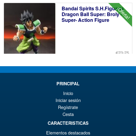
er
ac
Bandai Spirits S.H.Figuarts
¡Oferta!
€9
es
Dragon Ball Super: Broly -
Super- Action Figure
€8
€73.75
El
€61.41
pr
El
PRE ORDENA
or
pr
PRINCIPAL
er
ac
Inicio
S.H. Figuarts Dragon Ball
¡Oferta!
€7
es
Iniciar sesión
Daima Super Saiyan 4 Son
Gokum ( Adult ) Action Figure
Regístrate
€6
Cesta
CARACTERISTICAS
€73.75
Elementos destacados