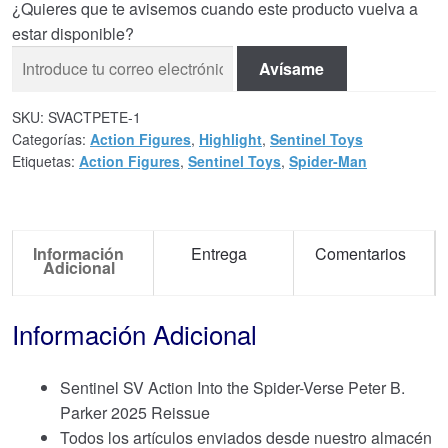
¿Quieres que te avisemos cuando este producto vuelva a
estar disponible?
Avísame
SKU:
SVACTPETE-1
Categorías:
Action Figures
,
Highlight
,
Sentinel Toys
Etiquetas:
Action Figures
,
Sentinel Toys
,
Spider-Man
Información
Entrega
Comentarios
Adicional
Información Adicional
Sentinel SV Action Into the Spider-Verse Peter B.
Parker 2025 Reissue
Todos los artículos enviados desde nuestro almacén