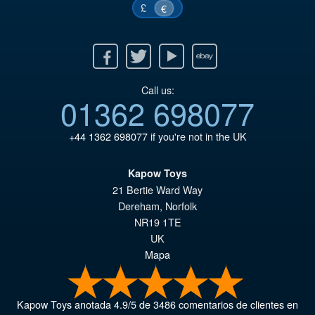
£
€
Facebook
Twitter
Youtube
Ebay
Call us:
01362 698077
+44 1362 698077
if you're not in the UK
Kapow Toys
21 Bertie Ward Way
Dereham
,
Norfolk
NR19 1TE
UK
Mapa
Kapow Toys
anotada
4.9
/
5
de
3486
comentarios de clientes en