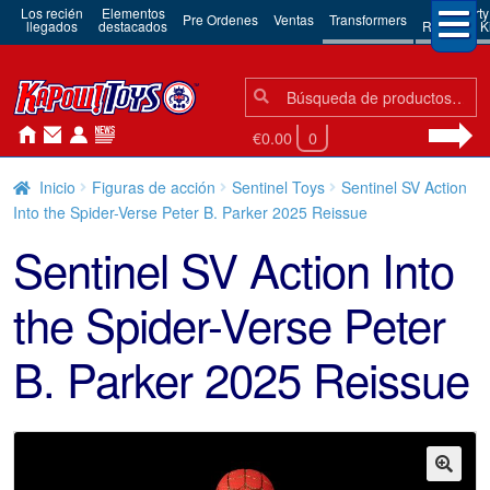
Los recién
Elementos
3rd Party
Pre Ordenes
Ventas
Transformers
llegados
destacados
Robots & Ki
Búsqueda:
Búsqueda
€0.00
0
Inicio
Figuras de acción
Sentinel Toys
Sentinel SV Action
Into the Spider-Verse Peter B. Parker 2025 Reissue
Sentinel SV Action Into
the Spider-Verse Peter
B. Parker 2025 Reissue