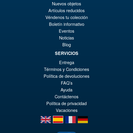
El
€66.33
Nuevos objetos
Artículos reducidos
pr
El
PRE ORDENA
Véndenos tu colección
or
pr
Boletín informativo
er
ac
Eventos
S.H.Figuarts Dragon Ball Z
¡Oferta!
Noticias
€7
es
Frieza Fourth Form Action
Blog
Figure ( New Sculpt )
€6
SERVICIOS
Entrega
Términos y Condiciones
€43.02
Política de devoluciones
El
€36.82
FAQ’s
pr
El
Ayuda
PRE ORDENA
Contáctenos
or
pr
Política de privacidad
er
ac
Vacaciones
€4
es
en
es
fr
de
€3