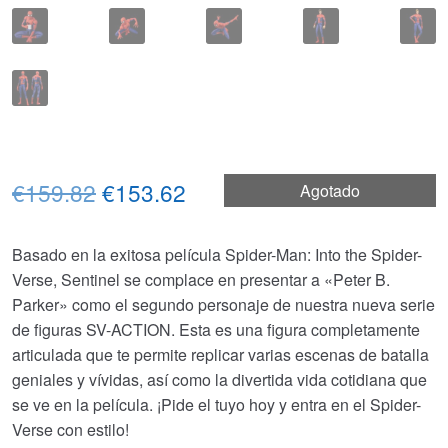
El
El
€159.82
€153.62
Agotado
precio
precio
Basado en la exitosa película Spider-Man: Into the Spider-
original
actual
Verse, Sentinel se complace en presentar a «Peter B.
era:
es:
Parker» como el segundo personaje de nuestra nueva serie
de figuras SV-ACTION. Esta es una figura completamente
€159.82.
€153.62.
articulada que te permite replicar varias escenas de batalla
geniales y vívidas, así como la divertida vida cotidiana que
se ve en la película. ¡Pide el tuyo hoy y entra en el Spider-
Verse con estilo!