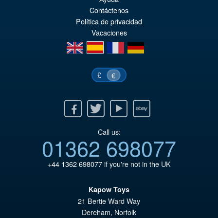
or
pr
Contáctenos
er
ac
Política de privacidad
Vacaciones
€1
es
en
es
fr
de
€1
£
€
Facebook
Twitter
Youtube
Ebay
Call us:
01362 698077
+44 1362 698077
if you're not in the UK
Kapow Toys
21 Bertie Ward Way
Dereham
,
Norfolk