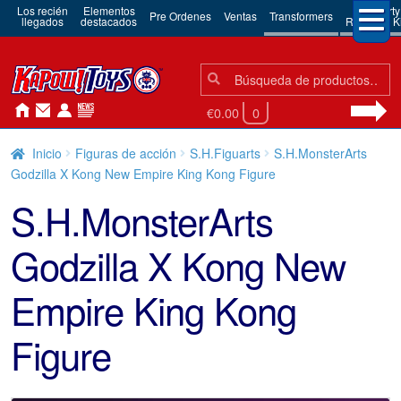
Los recién
Elementos
3rd Party
Pre Ordenes
Ventas
Transformers
llegados
destacados
Robots & Ki
Búsqueda:
Búsqueda
€0.00
0
Inicio
Figuras de acción
S.H.Figuarts
S.H.MonsterArts
Godzilla X Kong New Empire King Kong Figure
S.H.MonsterArts
Godzilla X Kong New
Empire King Kong
Figure