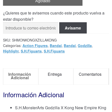
Agotado
¿Quieres que te avisemos cuando este producto vuelva a
estar disponible?
Avísame
SKU:
SHMONKONGXZILLAKONG
Categorías:
Action Figures
,
Bandai
,
Bandai
,
Godzilla
,
Highlight
,
S.H.Figuarts
,
S.H.Figuarts
Información
Entrega
Comentarios
Adicional
Información Adicional
S.H.MonsterArts Godzilla X Kong New Empire King