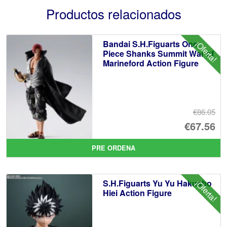
Productos relacionados
Bandai S.H.Figuarts One
¡Oferta!
Piece Shanks Summit War of
Marineford Action Figure
€86.05
El
€67.56
pr
El
PRE ORDENA
or
pr
er
ac
S.H.Figuarts Yu Yu Hakusho
¡Oferta!
€8
es
Hiei Action Figure
€6