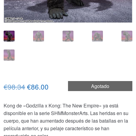
El
El
€98.34
€86.00
Agotado
precio
precio
Kong de «Godzilla x Kong: The New Empire» ya está
original
actual
disponible en la serie SHMMonsterArts. Las heridas en su
era:
es:
cuerpo, que han aumentado después de las batallas en la
película anterior, y su pelaje característico se han
€98.34.
€86.00.
reproducido en color.