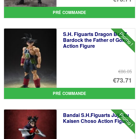
pr
Le
PRÉ COMMANDE
ini
pr
éta
ac
Promo !
S.H. Figuarts Dragon Ball Z
€8
es
Bardock the Father of Goku
Action Figure
€7
€86.05
Le
€73.71
pr
Le
PRÉ COMMANDE
ini
pr
éta
ac
Promo !
Bandai S.H.Figuarts Jujutsu
€8
es
Kaisen Choso Action Figure
€7