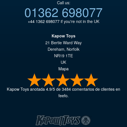
Call us:
01362 698077
+44 1362 698077
if you're not in the UK
Kapow Toys
21 Bertie Ward Way
Dereham
,
Norfolk
NR19 1TE
UK
Mapa
Kapow Toys
anotada
4.9
/
5
de
3484
comentarios de clientes en
feefo.