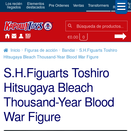
Los recién
Elementos
3rd Party
Pre Ordenes
Ventas
Transformers
llegados
destacados
Robots & Ki
Búsqueda:
Búsqueda
€0.00
0
Inicio
Figuras de acción
Bandai
S.H.Figuarts Toshiro
Hitsugaya Bleach Thousand-Year Blood War Figure
S.H.Figuarts Toshiro
Hitsugaya Bleach
Thousand-Year Blood
War Figure