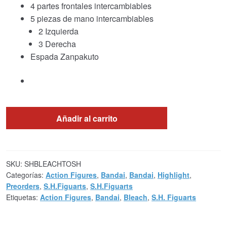
4 partes frontales intercambiables
5 piezas de mano intercambiables
2 Izquierda
3 Derecha
Espada Zanpakuto
Añadir al carrito
SKU:
SHBLEACHTOSH
Categorías:
Action Figures
,
Bandai
,
Bandai
,
Highlight
,
Preorders
,
S.H.Figuarts
,
S.H.Figuarts
Etiquetas:
Action Figures
,
Bandai
,
Bleach
,
S.H. Figuarts