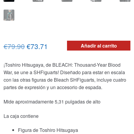
El
El
€79.90
€73.71
Añadir al carrito
precio
precio
¡Toshiro Hitsugaya, de BLEACH: Thousand-Year Blood
original
actual
War, se une a SHFiguarts! Diseñado para estar en escala
era:
es:
con las otras figuras de Bleach SHFiguarts, incluye cuatro
partes de expresión y un accesorio de espada.
€79.90.
€73.71.
Mide aproximadamente 5,31 pulgadas de alto
La caja contiene
Figura de Toshiro Hitsugaya