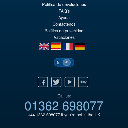
€98.34
Política de devoluciones
Le
€86.00
FAQ’s
pr
Le
Ayuda
PRÉ COMMANDE
Contáctenos
ini
pr
Política de privacidad
éta
ac
Vacaciones
€9
es
en
es
fr
de
€8
£
€
Facebook
Twitter
Youtube
Ebay
Call us:
01362 698077
+44 1362 698077
if you're not in the UK