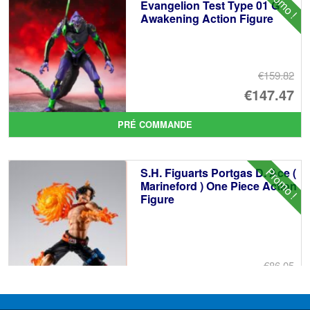
Promo !
€8
es
Evangelion Test Type 01 G
Awakening Action Figure
€7
€159.82
Le
€147.47
pr
Le
PRÉ COMMANDE
ini
pr
éta
ac
Promo !
S.H. Figuarts Portgas D. Ace (
€1
es
Marineford ) One Piece Action
Figure
€1
€86.05
Le
€72.48
pr
Le