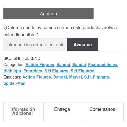
Agotado
¿Quieres que te avisemos cuando este producto vuelva a
estar disponible?
Avísame
SKU:
SHFHULKBND
Categorías:
Action Figures
,
Bandai
,
Bandai
,
Featured Items
,
Highlight
,
Preorders
,
S.H.Figuarts
,
S.H.Figuarts
Etiquetas:
Action Figures
,
Bandai
,
Marvel
,
S.H. Figuarts
,
Spider-Man
Información
Entrega
Comentarios
Adicional