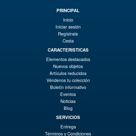
PRÉ COMMANDE
ini
pr
PRINCIPAL
éta
ac
Inicio
Promo !
S.H.Figuarts Dragon Ball Z
€8
es
Iniciar sesión
Gohan ( Z-Fighters Group
Regístrate
Base Ver. A ) Action Figure
€7
Cesta
CARACTERISTICAS
€70.07
Elementos destacados
Le
€54.03
Nuevos objetos
Artículos reducidos
pr
Le
Véndenos tu colección
PRÉ COMMANDE
ini
pr
Boletín informativo
Eventos
éta
ac
Promo !
S.H.Figuarts My Hero
Noticias
€7
es
Academia Dark Deku Action
Blog
Figure
€5
SERVICIOS
Entrega
Términos y Condiciones