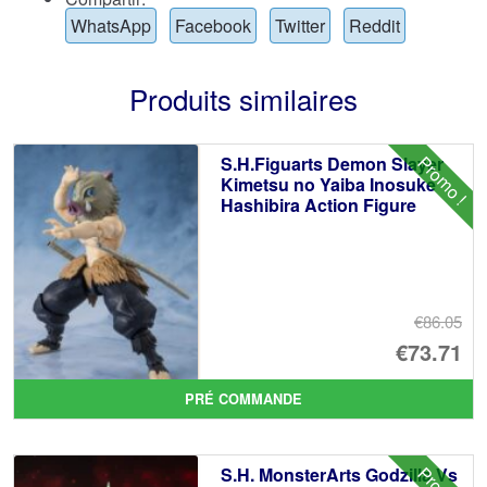
WhatsApp
Facebook
Twitter
Reddit
Produits similaires
Promo !
S.H.Figuarts Demon Slayer
Kimetsu no Yaiba Inosuke
Hashibira Action Figure
€86.05
Le
€73.71
pr
Le
PRÉ COMMANDE
ini
pr
éta
ac
S.H. MonsterArts Godzilla Vs