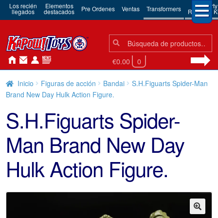
Los recién
Elementos
3rd Party
Pre Ordenes
Ventas
Transformers
llegados
destacados
Robots & Ki
Búsqueda:
Búsqueda
€0.00
0
Inicio
Figuras de acción
Bandai
S.H.Figuarts Spider-Man
Brand New Day Hulk Action Figure.
S.H.Figuarts Spider-
Man Brand New Day
Hulk Action Figure.