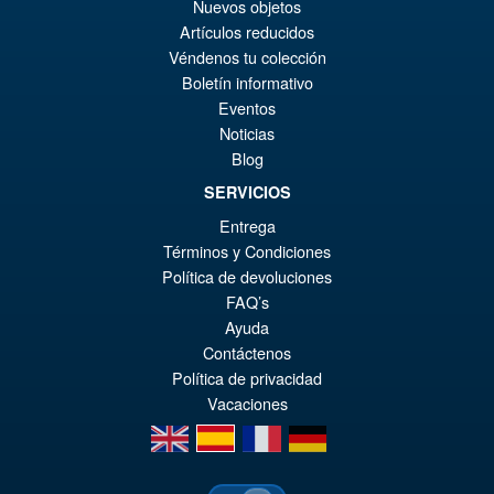
Nuevos objetos
pr
Le
PRÉ COMMANDE
Artículos reducidos
ini
pr
Véndenos tu colección
éta
ac
Boletín informativo
Promo !
S.H.Figuarts Demon Slayer
Eventos
€1
es
Kimetsu no Yaiba Zenitsu
Noticias
Agatsuma Action Figure
€1
Blog
SERVICIOS
Entrega
€79.90
Términos y Condiciones
Le
€67.56
Política de devoluciones
pr
Le
FAQ’s
PRÉ COMMANDE
Ayuda
ini
pr
Contáctenos
éta
ac
Política de privacidad
€7
es
Vacaciones
en
es
fr
de
€6