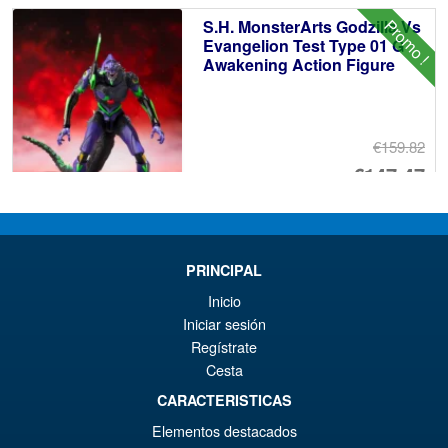
éta
ac
Promo !
S.H. MonsterArts Godzilla Vs
€7
es
Evangelion Test Type 01 G
Awakening Action Figure
€7
€159.82
Le
€147.47
pr
Le
PRÉ COMMANDE
ini
pr
éta
ac
PRINCIPAL
Promo !
LPZZ UPFinegures DC
€1
es
Inicio
Comics – Absolute Batman
Iniciar sesión
1/12 Scale Action Figure
€1
Regístrate
Cesta
CARACTERISTICAS
€165.96
Le
€153.62
Elementos destacados