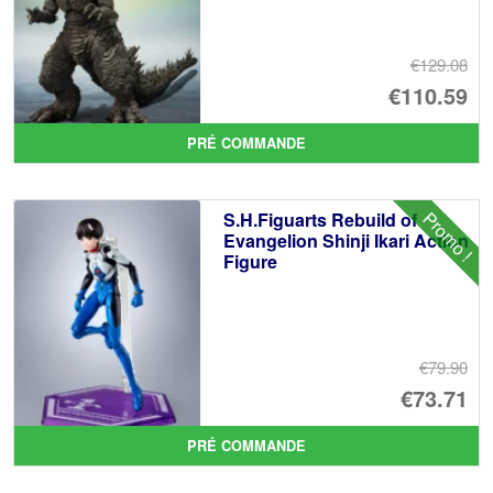
€129.08
Le
€110.59
pr
Le
PRÉ COMMANDE
ini
pr
éta
ac
Promo !
S.H.Figuarts Rebuild of
€1
es
Evangelion Shinji Ikari Action
Figure
€1
€79.90
Le
€73.71
pr
Le
PRÉ COMMANDE
ini
pr