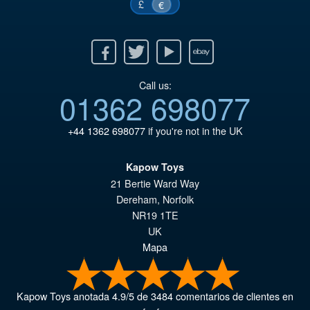
£
€
Facebook
Twitter
Youtube
Ebay
Call us:
01362 698077
+44 1362 698077
if you're not in the UK
Kapow Toys
21 Bertie Ward Way
Dereham
,
Norfolk
NR19 1TE
UK
Mapa
Kapow Toys
anotada
4.9
/
5
de
3484
comentarios de clientes en