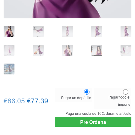
Choose
Pagar todo el
Pagar un depósito
El
El
your
€86.05
€77.39
importe
payment
precio
precio
option
Paga una cuota de
10%
durante artículo
original
actual
Pre Ordena
era:
es: