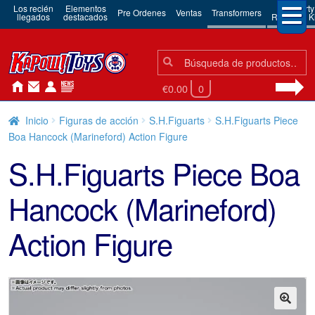
Los recién
Elementos
3rd Party
Pre Ordenes
Ventas
Transformers
llegados
destacados
Robots & Ki
Búsqueda:
Búsqueda
€0.00
0
Inicio
Figuras de acción
S.H.Figuarts
S.H.Figuarts Piece
Boa Hancock (Marineford) Action Figure
S.H.Figuarts Piece Boa
Hancock (Marineford)
Action Figure