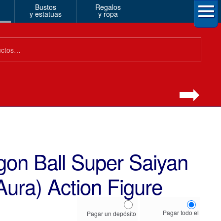
Bustos
Regalos
y estatuas
y ropa
gon Ball Super Saiyan
ura) Action Figure
Choose
Pagar todo el
Pagar un depósito
your