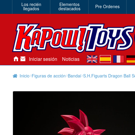
Los recién
Elementos
Pre Ordenes
llegados
destacados
en
es
fr
de
Iniciar sesión
Noticias
Inicio
Figuras de acción
Bandai
S.H.Figuarts Dragon Ball 