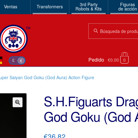
3rd Party
Figuras
Ventas
Transformers
Robots & Kits
de acción
Búsqueda:
Búsqueda
Pedido
€0.00
0
£
€
Super Saiyan God Goku (God Aura) Action Figure
S.H.Figuarts Dra
God Goku (God A
🔍
€36.82