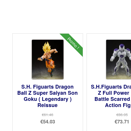
Promo !
S.H. Figuarts Dragon
S.H.Figuarts Dr
Ball Z Super Saiyan Son
Z Full Power 
Goku ( Legendary )
Battle Scarred
Reissue
Action Fi
€61.46
€86.05
Le
Le
€54.03
€73.71
prix
Le
prix
Le