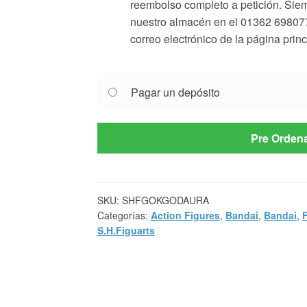
reembolso completo a petición. Siem
nuestro almacén en el 01362 698077 
correo electrónico de la página prin
Choose
Pagar un depósito
your
payment
option
Pre Orden
SKU:
SHFGOKGODAURA
Categorías:
Action Figures
,
Bandai
,
Bandai
,
S.H.Figuarts