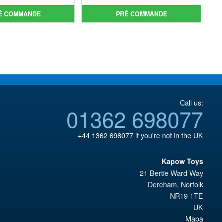
initial
prix
initial
prix
É COMMANDE
PRÉ COMMANDE
était :
actuel
était :
actuel
€172.11.
est :
€70.07.
est :
€153.62.
€54.03.
Call us:
01362 698077
+44 1362 698077
if you're not in the UK
Kapow Toys
21 Bertie Ward Way
Dereham
,
Norfolk
NR19 1TE
UK
Mapa