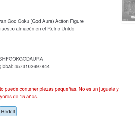
yan God Goku (God Aura) Action Figure
 nuestro almacén en el Reino Unido
ck: SHFGOKGODAURA
 global: 4573102697844
 puede contener piezas pequeñas. No es un juguete y
yores de 15 años.
Reddit