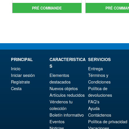
initial
prix
init
prix
PRÉ COMMANDE
PRÉ COMMA
était :
actuel
étai
act
€61.46.
est :
€86.
est 
€54.03.
€73.
PRINCIPAL
CARACTERISTICA
SERVICIOS
S
Inicio
Entrega
Iniciar sesión
Elementos
Términos y
Regístrate
destacados
Condiciones
Cesta
Nuevos objetos
Política de
Artículos reducidos
devoluciones
Véndenos tu
FAQ’s
colección
Ayuda
Boletín informativo
Contáctenos
Eventos
Política de privacidad
Noticias
Vacaciones