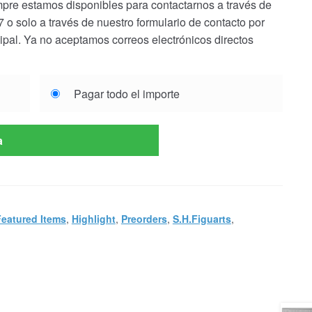
pre estamos disponibles para contactarnos a través de
o solo a través de nuestro formulario de contacto por
cipal. Ya no aceptamos correos electrónicos directos
Pagar todo el importe
a
Featured Items
,
Highlight
,
Preorders
,
S.H.Figuarts
,