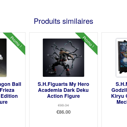
Produits similaires
Promo !
Promo !
agon Ball
S.H.Figuarts My Hero
S.H.
Frieza
Academia Dark Deku
Godzi
 Edition
Action Figure
Kiryu 
gure
Mech
€98.34
Le
€86.00
prix
Le
initial
prix