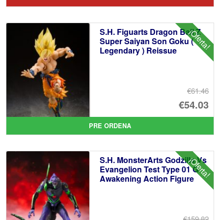
or
pr
er
ac
S.H. Figuarts Dragon Ball Z
¡Oferta!
€1
es
Super Saiyan Son Goku (
Legendary ) Reissue
€9
€61.46
El
€54.03
pr
El
PRE ORDENA
or
pr
er
ac
S.H. MonsterArts Godzilla Vs
¡Oferta!
€6
es
Evangelion Test Type 01 G
Awakening Action Figure
€5
€159.82