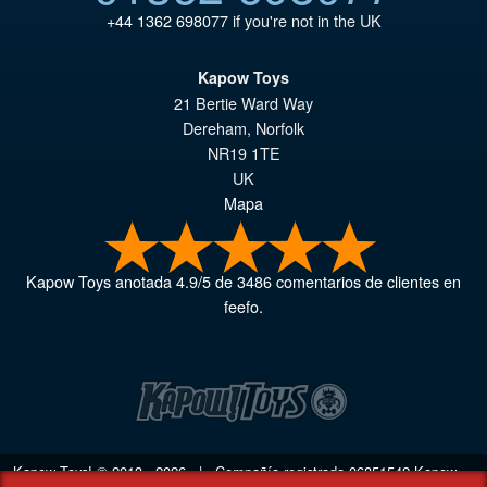
+44 1362 698077
if you're not in the UK
Kapow Toys
21 Bertie Ward Way
Dereham
,
Norfolk
NR19 1TE
UK
Mapa
Kapow Toys
anotada
4.9
/
5
de
3486
comentarios de clientes en
feefo.
Kapow Toys! © 2013 - 2026 | Compañía registrada
06851542
Kapow