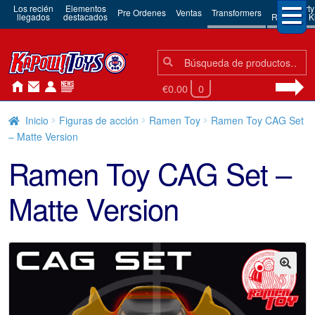
Los recién
Elementos
3rd Party
Pre Ordenes
Ventas
Transformers
llegados
destacados
Robots & Ki
Búsqueda:
Búsqueda
€0.00
0
Inicio
Figuras de acción
Ramen Toy
Ramen Toy CAG Set
– Matte Version
Ramen Toy CAG Set –
Matte Version
🔍