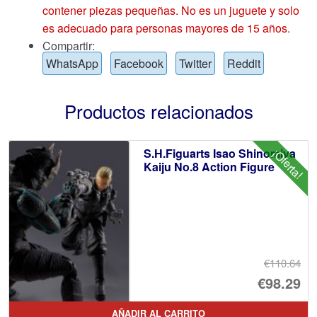
contener piezas pequeñas. No es un juguete y solo
es adecuado para personas mayores de 15 años.
Compartir:
WhatsApp
Facebook
Twitter
Reddit
Productos relacionados
S.H.Figuarts Isao Shinomiya
¡Oferta!
Kaiju No.8 Action Figure
€110.64
El
€98.29
pr
El
AÑADIR AL CARRITO