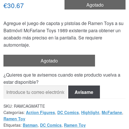
€30.67
Agotado
Agregue el juego de capota y pistolas de Ramen Toys a su
Batimóvil McFarlane Toys 1989 existente para obtener un
acabado más preciso en la pantalla. Se requiere
automontaje.
Agotado
¿Quieres que te avisemos cuando este producto vuelva a
estar disponible?
Avísame
SKU:
RAMCAGMATTE
Categorías:
Action Figures
,
DC Comics
,
Highlight
,
McFarlane
,
Ramen Toy
Etiquetas:
Batman
,
DC Comics
,
Ramen Toy