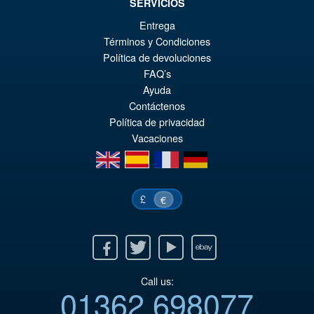
SERVICIOS
Entrega
Términos y Condiciones
€73.75
Política de devoluciones
El
€66.33
FAQ’s
pr
El
Ayuda
PRE ORDENA
Contáctenos
or
pr
Política de privacidad
er
ac
Vacaciones
€7
es
en
es
fr
de
€6
£
€
Facebook
Twitter
Youtube
Ebay
Call us:
01362 698077