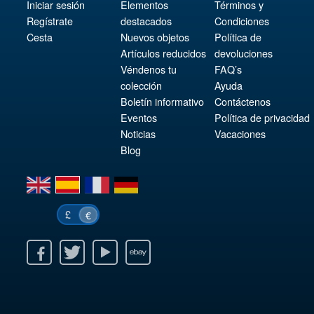
Iniciar sesión
Elementos
Términos y
Regístrate
destacados
Condiciones
Cesta
Nuevos objetos
Política de
Artículos reducidos
devoluciones
Véndenos tu
FAQ’s
colección
Ayuda
Boletín informativo
Contáctenos
Eventos
Política de privacidad
Noticias
Vacaciones
Blog
en
es
fr
de
£
€
k
itter
Youtube
Ebay