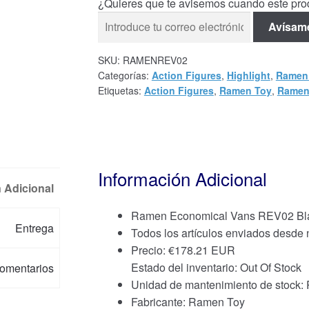
¿Quieres que te avisemos cuando este prod
Avísam
SKU:
RAMENREV02
Categorías:
Action Figures
,
Highlight
,
Ramen
Etiquetas:
Action Figures
,
Ramen Toy
,
Ramen
Información Adicional
 Adicional
Ramen Economical Vans REV02 Blac
Entrega
Todos los artículos enviados desde
Precio:
€
178.21 EUR
Estado del inventario: Out Of Stock
omentarios
Unidad de mantenimiento de stoc
Fabricante: Ramen Toy