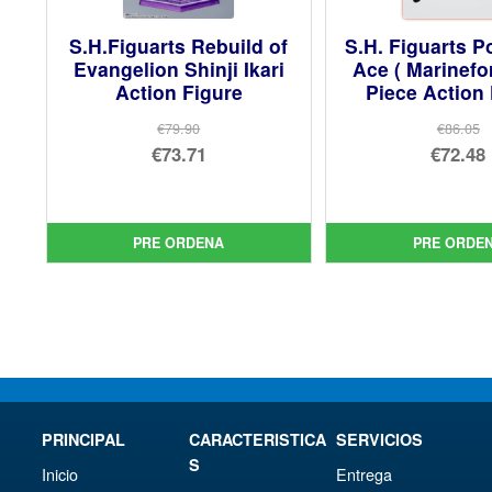
S.H.Figuarts Rebuild of
S.H. Figuarts P
Evangelion Shinji Ikari
Ace ( Marinefo
Action Figure
Piece Action
€79.90
€86.05
El
El
€73.71
€72.48
precio
El
pre
El
original
precio
orig
pre
era:
actual
era:
act
PRE ORDENA
PRE ORDE
€79.90.
es:
€86.
es:
€73.71.
€72.
PRINCIPAL
CARACTERISTICA
SERVICIOS
S
Inicio
Entrega