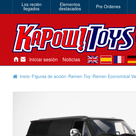
Los recién
Elementos
Pre Ordenes
llegados
destacados
en
es
fr
de
Iniciar sesión
Noticias
Inicio
Figuras de acción
Ramen Toy
Ramen Economical Van