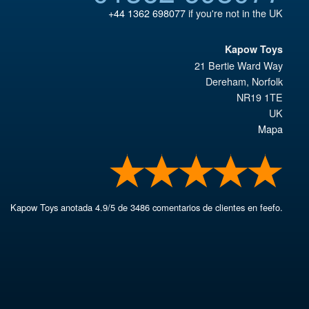
+44 1362 698077
if you're not in the UK
Kapow Toys
21 Bertie Ward Way
Dereham
,
Norfolk
NR19 1TE
UK
Mapa
Kapow Toys
anotada
4.9
/
5
de
3486
comentarios de clientes en feefo.