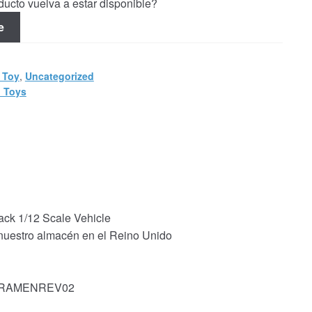
ucto vuelva a estar disponible?
e
 Toy
,
Uncategorized
 Toys
k 1/12 Scale Vehicle
 nuestro almacén en el Reino Unido
k: RAMENREV02