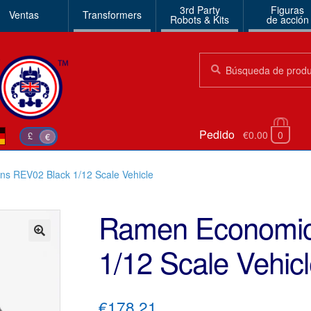
3rd Party
Figuras
Ventas
Transformers
Robots & Kits
de acción
Búsqueda:
Búsqueda
Pedido
€0.00
0
£
€
s REV02 Black 1/12 Scale Vehicle
Ramen Economic
1/12 Scale Vehic
🔍
€178.21