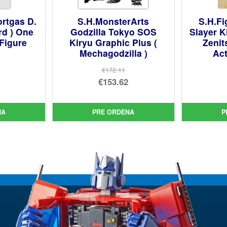
ortgas D.
S.H.MonsterArts
S.H.F
rd ) One
Godzilla Tokyo SOS
Slayer K
 Figure
Kiryu Graphic Plus (
Zeni
Mechagodzilla )
Act
€172.11
El
€153.62
cio
precio
El
inal
cio
original
precio
ual
NA
PRE ORDENA
P
era:
actual
05.
€172.11.
es:
48.
€153.62.