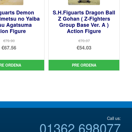
iguarts Demon
S.H.Figuarts Dragon Ball
imetsu no Yaiba
Z Gohan ( Z-Fighters
tsu Agatsuma
Group Base Ver. A )
ion Figure
Action Figure
€79.90
€70.07
El
El
€67.56
€54.03
precio
El
precio
El
original
precio
original
precio
RE ORDENA
PRE ORDENA
era:
actual
era:
actual
€79.90.
es:
€70.07.
es:
€67.56.
€54.03.
Call us:
01362 698077