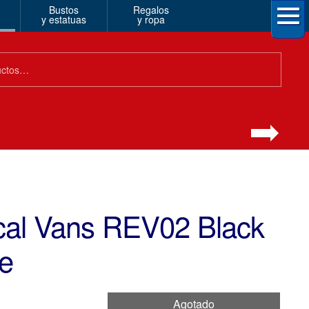
Bustos
Regalos
y estatuas
y ropa
al Vans REV02 Black
le
Agotado