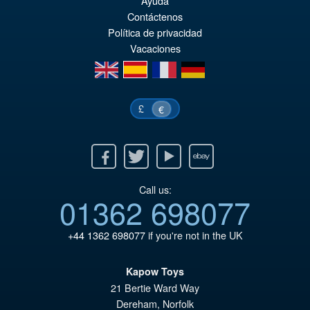
Ayuda
pr
El
Contáctenos
PRE ORDENA
or
pr
Política de privacidad
Vacaciones
er
ac
en
es
fr
de
€8
es
€6
£
€
Facebook
Twitter
Youtube
Ebay
Call us:
01362 698077
+44 1362 698077
if you're not in the UK
Kapow Toys
21 Bertie Ward Way
Dereham
,
Norfolk