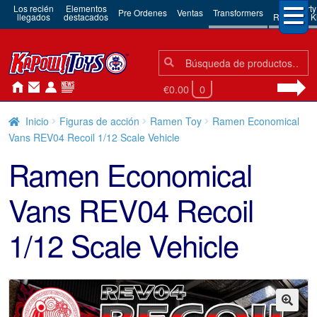
Los recién
Elementos
3rd Party
Pre Ordenes
Ventas
Transformers
llegados
destacados
Robots & Ki
Búsqueda:
Búsqueda
€0.00
0
Inicio
Figuras de acción
Ramen Toy
Ramen Economical
Vans REV04 Recoil 1/12 Scale Vehicle
Ramen Economical
Vans REV04 Recoil
1/12 Scale Vehicle