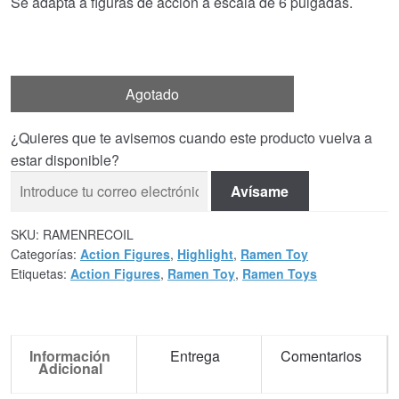
Se adapta a figuras de acción a escala de 6 pulgadas.
Agotado
¿Quieres que te avisemos cuando este producto vuelva a
estar disponible?
Avísame
SKU:
RAMENRECOIL
Categorías:
Action Figures
,
Highlight
,
Ramen Toy
Etiquetas:
Action Figures
,
Ramen Toy
,
Ramen Toys
Información
Entrega
Comentarios
Adicional