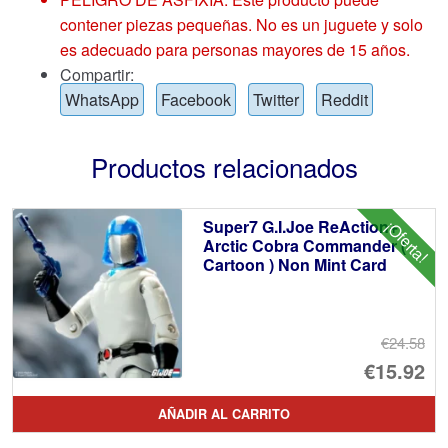
contener piezas pequeñas. No es un juguete y solo
es adecuado para personas mayores de 15 años.
Compartir:
WhatsApp
Facebook
Twitter
Reddit
Productos relacionados
Super7 G.I.Joe ReAction+
¡Oferta!
Arctic Cobra Commander (
Cartoon ) Non Mint Card
€24.58
El
€15.92
pr
El
AÑADIR AL CARRITO
or
pr