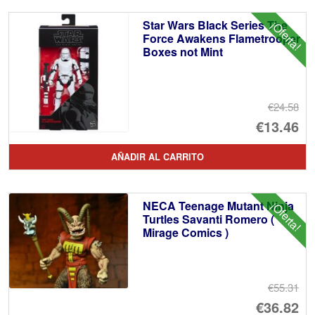
er
ac
Star Wars Black Series The
¡Oferta!
€2
es
Force Awakens Flametrooper
Boxes not Mint
€1
€24.58
El
€13.46
pr
El
AÑADIR AL CARRITO
or
pr
er
ac
NECA Teenage Mutant Ninja
¡Oferta!
€2
es
Turtles Savanti Romero (
Mirage Comics )
€1
€55.31
El
€36.82