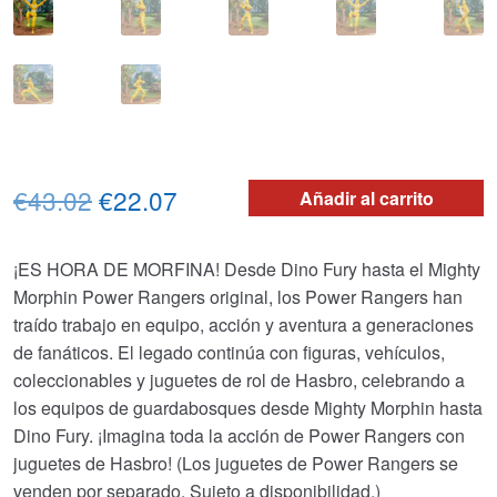
El
El
€43.02
€22.07
Añadir al carrito
precio
precio
¡ES HORA DE MORFINA! Desde Dino Fury hasta el Mighty
original
actual
Morphin Power Rangers original, los Power Rangers han
era:
es:
traído trabajo en equipo, acción y aventura a generaciones
de fanáticos. El legado continúa con figuras, vehículos,
€43.02.
€22.07.
coleccionables y juguetes de rol de Hasbro, celebrando a
los equipos de guardabosques desde Mighty Morphin hasta
Dino Fury. ¡Imagina toda la acción de Power Rangers con
juguetes de Hasbro! (Los juguetes de Power Rangers se
venden por separado. Sujeto a disponibilidad.)