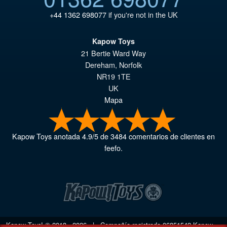
+44 1362 698077
if you're not in the UK
Kapow Toys
21 Bertie Ward Way
Dereham
,
Norfolk
NR19 1TE
UK
Mapa
Kapow Toys
anotada
4.9
/
5
de
3484
comentarios de clientes en
feefo.
Kapow Toys! © 2013 - 2026 | Compañía registrada
06851542
Kapow