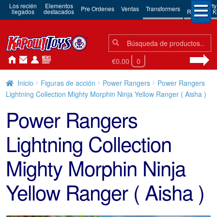
Los recién
Elementos
3rd Party
Pre Ordenes
Ventas
Transformers
llegados
destacados
Robots & Ki
Búsqueda:
Búsqueda
€0.00
0
Inicio
Figuras de acción
Power Rangers
Power Rangers
Lightning Collection Mighty Morphin Ninja Yellow Ranger ( Aisha )
Power Rangers
Lightning Collection
Mighty Morphin Ninja
Yellow Ranger ( Aisha )