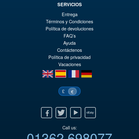
SERVICIOS
€73.75
Entrega
El
€49.12
Términos y Condiciones
pr
El
Política de devoluciones
AÑADIR AL CARRITO
or
pr
FAQ’s
Ayuda
er
ac
Contáctenos
€7
es
Política de privacidad
Vacaciones
€4
en
es
fr
de
£
€
Facebook
Twitter
Youtube
Ebay
Call us:
01362 698077