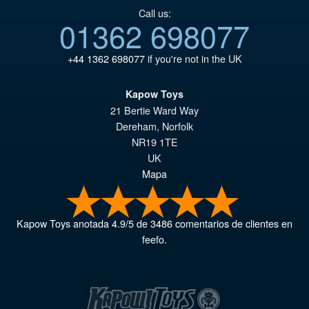
Call us:
01362 698077
+44 1362 698077
if you're not in the UK
Kapow Toys
21 Bertie Ward Way
Dereham
,
Norfolk
NR19 1TE
UK
Mapa
Kapow Toys
anotada
4.9
/
5
de
3486
comentarios de clientes en
feefo.