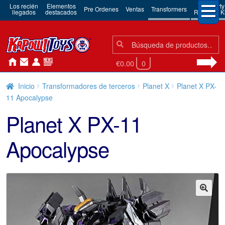
Los recién
Elementos
3rd Party
Pre Ordenes
Ventas
Transformers
llegados
destacados
Robots & Ki
Búsqueda:
Búsqueda
€0.00
0
Inicio
Transformadores de terceros
Planet X
Planet X PX-
11 Apocalypse
Planet X PX-11
Apocalypse
🔍