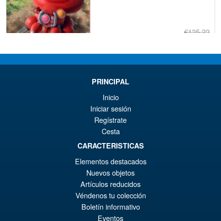
€135.23
Ur
€110.59
Pr
Ak
VORBESTELLUNGEN
wa
Pr
PRINCIPAL
€1
ist
Inicio
Angebot!
Bandai S.H.Figuarts Jujutsu
€1
Iniciar sesión
Kaisen Choso Action Figure
Regístrate
Cesta
CARACTERISTICAS
€86.05
Elementos destacados
Ur
€67.56
Nuevos objetos
Artículos reducidos
Pr
Ak
VORBESTELLUNGEN
Véndenos tu colección
wa
Pr
Boletín informativo
€8
ist
Eventos