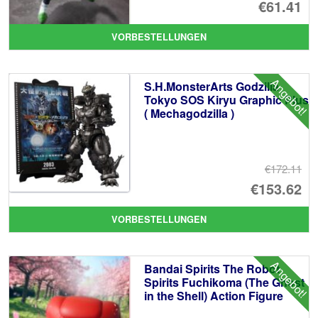
Ur
€61.41
Pr
Ak
VORBESTELLUNGEN
wa
Pr
€7
ist
Angebot!
S.H.MonsterArts Godzilla
€6
Tokyo SOS Kiryu Graphic Plus
( Mechagodzilla )
€172.11
Ur
€153.62
Pr
Ak
VORBESTELLUNGEN
wa
Pr
€1
ist
Angebot!
Bandai Spirits The Robot
€1
Spirits Fuchikoma (The Ghost
in the Shell) Action Figure