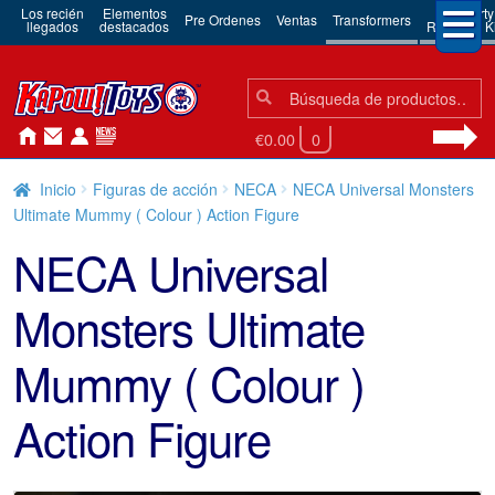
Los recién
Elementos
3rd Party
Pre Ordenes
Ventas
Transformers
llegados
destacados
Robots & Ki
Búsqueda:
Búsqueda
€0.00
0
Inicio
Figuras de acción
NECA
NECA Universal Monsters
Ultimate Mummy ( Colour ) Action Figure
NECA Universal
Monsters Ultimate
Mummy ( Colour )
Action Figure