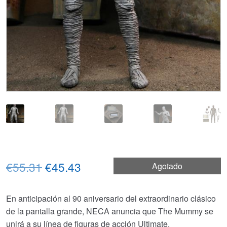
El
El
€55.31
€45.43
Agotado
precio
precio
En anticipación al 90 aniversario del extraordinario clásico
original
actual
de la pantalla grande, NECA anuncia que The Mummy se
era:
es:
unirá a su línea de figuras de acción Ultimate.