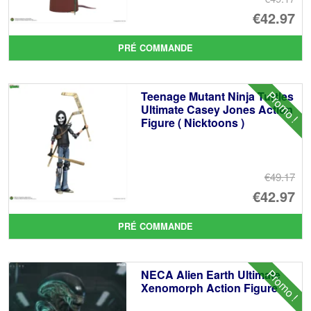
Le
€42.97
pr
Le
PRÉ COMMANDE
ini
pr
éta
ac
Promo !
Teenage Mutant Ninja Turtles
€4
es
Ultimate Casey Jones Action
Figure ( Nicktoons )
€4
€49.17
Le
€42.97
pr
Le
PRÉ COMMANDE
ini
pr
éta
ac
Promo !
NECA Alien Earth Ultimate
€4
es
Xenomorph Action Figure
€4