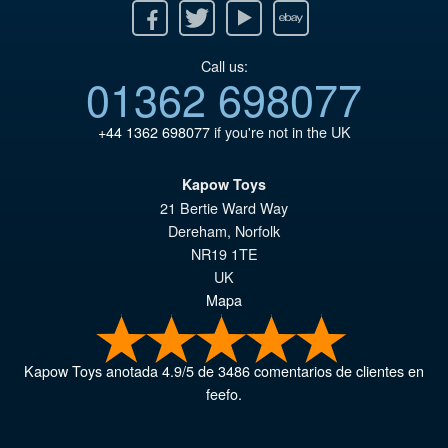
Facebook
Twitter
Youtube
Ebay
Call us:
01362 698077
+44 1362 698077
if you're not in the UK
Kapow Toys
21 Bertie Ward Way
Dereham
,
Norfolk
NR19 1TE
UK
Mapa
Kapow Toys
anotada
4.9
/
5
de
3486
comentarios de clientes en
feefo.