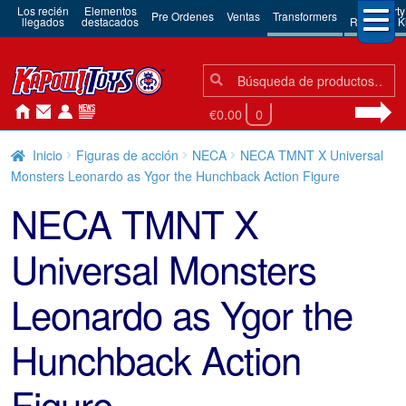
Los recién
Elementos
3rd Party
Pre Ordenes
Ventas
Transformers
llegados
destacados
Robots & Ki
Búsqueda:
Búsqueda
€0.00
0
Inicio
Figuras de acción
NECA
NECA TMNT X Universal
Monsters Leonardo as Ygor the Hunchback Action Figure
NECA TMNT X
Universal Monsters
Leonardo as Ygor the
Hunchback Action
Figure