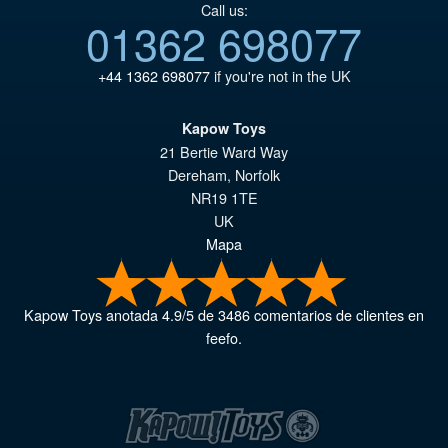
Call us:
01362 698077
+44 1362 698077
if you're not in the UK
Kapow Toys
21 Bertie Ward Way
Dereham
,
Norfolk
NR19 1TE
UK
Mapa
Kapow Toys
anotada
4.9
/
5
de
3486
comentarios de clientes en
feefo.