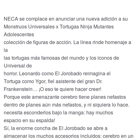
original
actual
era:
es:
NECA se complace en anunciar una nueva adición a su
Monstruos Universales x Tortugas Ninja Mutantes
€49.17.
€42.97.
Adolescentes
colección de figuras de acción. La línea rinde homenaje a
la
las tortugas más famosas del mundo y los iconos de
Universal de
horror. Leonardo como El Jorobado reimagina el
Tortuga como Ygor, fiel asistente del gran Dr.
Frankenstein… ¡O eso te quiere hacer creer!
Porque este amenazante cerebro tiene planes nefastos
dentro de planes aún más nefastos, y ni siquiera lo hace.
necesita esconderlos bajo la manga: hay muchos
espacio en su espalda!
Sí, la enorme concha de El Jorobado se abre a
almacenar los muchos accesorios incluidos: cerebro en un