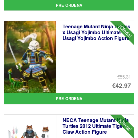
pr
El
PRE ORDENA
or
pr
er
ac
Teenage Mutant Ninja Turtles
¡Oferta!
€5
es
x Usagi Yojimbo Ultimate
Usagi Yojimbo Action Figure
€4
€55.31
El
€42.97
pr
El
PRE ORDENA
or
pr
er
ac
NECA Teenage Mutant Ninja
¡Oferta!
€5
es
Turtles 2012 Ultimate Tiger
Claw Action Figure
€4