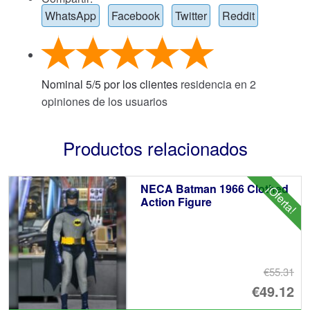
WhatsApp
Facebook
Twitter
Reddit
Nominal
5
/
5
por los clientes
residencia en
2
opiniones de los usuarios
Productos relacionados
NECA Batman 1966 Clothed
¡Oferta!
Action Figure
€55.31
El
€49.12