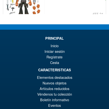
€55.31
El
€45.43
pr
El
PRE ORDENA
or
pr
PRINCIPAL
er
ac
Inicio
Teenage Mutant Ninja Turtles
¡Oferta!
€5
es
Iniciar sesión
Ultimate Metalhead Action
Regístrate
Figure ( Nicktoons )
€4
Cesta
CARACTERISTICAS
€49.17
Elementos destacados
El
€42.97
Nuevos objetos
Artículos reducidos
pr
El
Véndenos tu colección
PRE ORDENA
or
pr
Boletín informativo
Eventos
er
ac