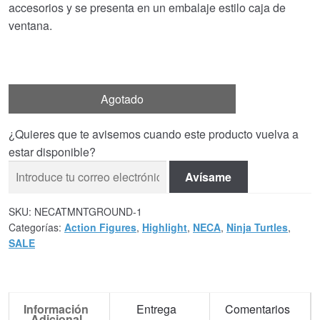
accesorios y se presenta en un embalaje estilo caja de
ventana.
Agotado
¿Quieres que te avisemos cuando este producto vuelva a
estar disponible?
Avísame
SKU:
NECATMNTGROUND-1
Categorías:
Action Figures
,
Highlight
,
NECA
,
Ninja Turtles
,
SALE
Información
Entrega
Comentarios
Adicional