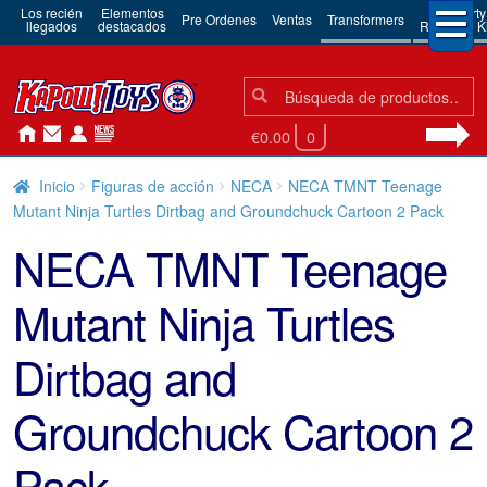
Los recién
Elementos
3rd Party
Pre Ordenes
Ventas
Transformers
llegados
destacados
Robots & Ki
Búsqueda:
Búsqueda
€0.00
0
Inicio
Figuras de acción
NECA
NECA TMNT Teenage
Mutant Ninja Turtles Dirtbag and Groundchuck Cartoon 2 Pack
NECA TMNT Teenage
Mutant Ninja Turtles
Dirtbag and
Groundchuck Cartoon 2
Pack