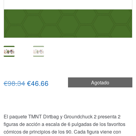
El
El
€98.34
€46.66
Agotado
precio
precio
original
actual
era:
es:
El paquete TMNT Dirtbag y Groundchuck 2 presenta 2
figuras de acción a escala de 6 pulgadas de los favoritos
€98.34.
€46.66.
cómicos de principios de los 90. Cada figura viene con