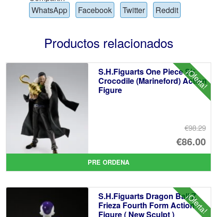
WhatsApp
Facebook
Twitter
Reddit
Productos relacionados
S.H.Figuarts One Piece Sir
¡Oferta!
Crocodile (Marineford) Action
Figure
€98.29
El
€86.00
pr
El
PRE ORDENA
or
pr
er
ac
S.H.Figuarts Dragon Ball Z
¡Oferta!
€9
es
Frieza Fourth Form Action
Figure ( New Sculpt )