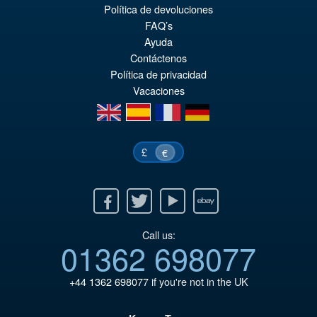
pr
El
Política de devoluciones
PRE ORDENA
FAQ’s
or
pr
Ayuda
er
ac
Contáctenos
Política de privacidad
€8
es
Vacaciones
€7
en
es
fr
de
£
€
Facebook
Twitter
Youtube
Ebay
Call us:
01362 698077
+44 1362 698077
if you're not in the UK