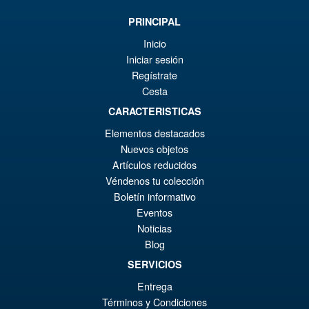
er
ac
S.H.Figuarts Fist of the North
¡Oferta!
PRINCIPAL
€1
es
Star Kenshiro Action Figure
Inicio
€9
Iniciar sesión
Regístrate
Cesta
€86.05
CARACTERISTICAS
El
€73.71
Elementos destacados
pr
El
Nuevos objetos
PRE ORDENA
or
pr
Artículos reducidos
Véndenos tu colección
er
ac
Boletín informativo
S.H. Figuarts Dragon Ball Z
¡Oferta!
€8
es
Bardock the Father of Goku
Eventos
Action Figure
€7
Noticias
Blog
SERVICIOS
€86.05
Entrega
El
€73.71
Términos y Condiciones