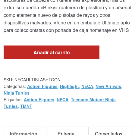
extra, su querida «Binky» (palmera de plástico) y un arsenal
completamente nuevo de pistolas de rayos y otros
dispositivos malvados. Viene en un embalaje Ultimate apto
para coleccionistas con portada de caja homenaje en VHS
Añadir al carrito
SKU:
NECAULTISLASHTOON
Categorías:
Action Figures
,
Highlight
,
NECA
,
New Arrivals
,
Ninja Turtles
Etiquetas:
Action Figures
,
NECA
,
Teenage Mutant Ninja
Turtles
,
TMNT
Información
Entrega
Comentarios