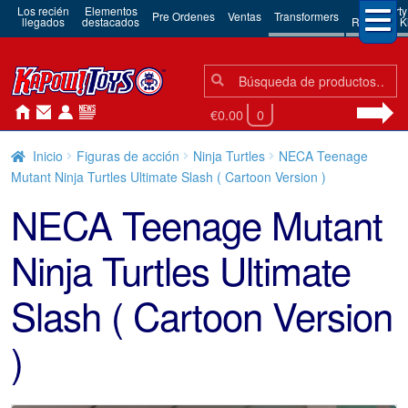
Los recién
Elementos
3rd Party
Pre Ordenes
Ventas
Transformers
llegados
destacados
Robots & Ki
Búsqueda:
Búsqueda
€0.00
0
Inicio
Figuras de acción
Ninja Turtles
NECA Teenage
Mutant Ninja Turtles Ultimate Slash ( Cartoon Version )
NECA Teenage Mutant
Ninja Turtles Ultimate
Slash ( Cartoon Version
)