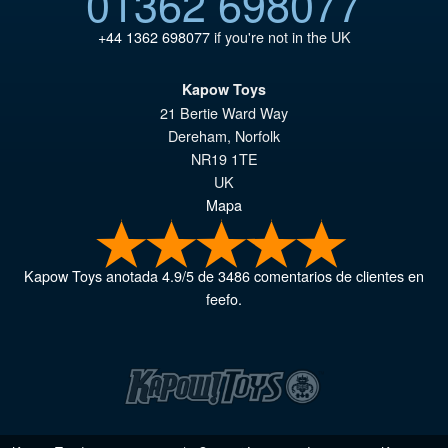
01362 698077
+44 1362 698077
if you're not in the UK
Kapow Toys
21 Bertie Ward Way
Dereham
,
Norfolk
NR19 1TE
UK
Mapa
Kapow Toys
anotada
4.9
/
5
de
3486
comentarios de clientes en
feefo.