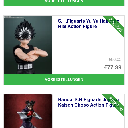
VORBESTELLUNGEN
wa
Pr
€8
ist
Angebot!
S.H.Figuarts Yu Yu Hakusho
€7
Hiei Action Figure
€86.05
Ur
€77.39
Pr
Ak
VORBESTELLUNGEN
wa
Pr
€8
ist
Angebot!
Bandai S.H.Figuarts Jujutsu
€7
Kaisen Choso Action Figure