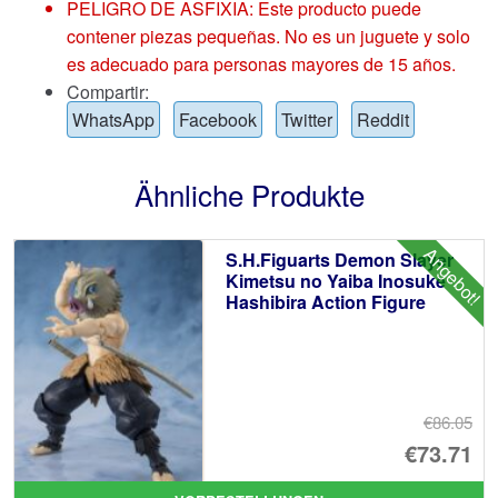
PELIGRO DE ASFIXIA: Este producto puede
contener piezas pequeñas. No es un juguete y solo
es adecuado para personas mayores de 15 años.
Compartir:
WhatsApp
Facebook
Twitter
Reddit
Ähnliche Produkte
Angebot!
S.H.Figuarts Demon Slayer
Kimetsu no Yaiba Inosuke
Hashibira Action Figure
€86.05
Ur
€73.71
Pr
Ak