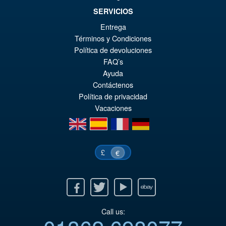
Action Figure
SERVICIOS
Entrega
Términos y Condiciones
€129.08
Política de devoluciones
Ur
€110.59
FAQ’s
Pr
Ak
Ayuda
VORBESTELLUNGEN
Contáctenos
wa
Pr
Política de privacidad
€1
ist
Vacaciones
€1
en
es
fr
de
£
€
Facebook
Twitter
Youtube
Ebay
Call us: