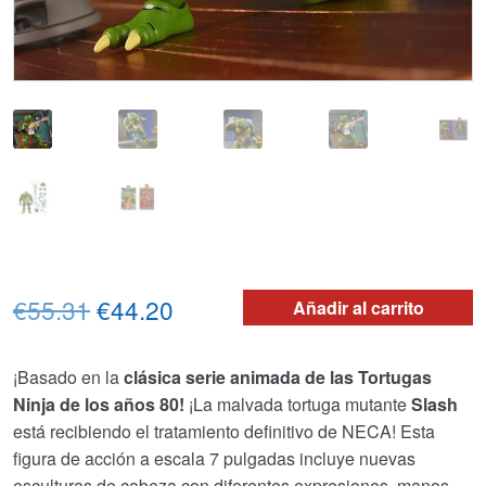
El
El
€55.31
€44.20
Añadir al carrito
precio
precio
¡Basado en la
clásica serie animada de las Tortugas
original
actual
Ninja de los años 80!
¡La malvada tortuga mutante
Slash
era:
es:
está recibiendo el tratamiento definitivo de NECA! Esta
figura de acción a escala 7 pulgadas incluye nuevas
€55.31.
€44.20.
esculturas de cabeza con diferentes expresiones, manos