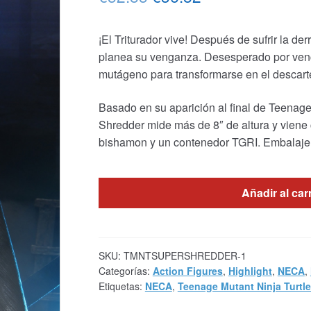
precio
precio
¡El Triturador vive! Después de sufrir la der
original
actual
planea su venganza. Desesperado por venc
era:
es:
mutágeno para transformarse en el descart
€52.85.
€36.82.
Basado en su aparición al final de Teenage
Shredder mide más de 8″ de altura y viene 
bishamon y un contenedor TGRI. Embalaje 
Añadir al car
SKU:
TMNTSUPERSHREDDER-1
Categorías:
Action Figures
,
Highlight
,
NECA
,
Etiquetas:
NECA
,
Teenage Mutant Ninja Turtl