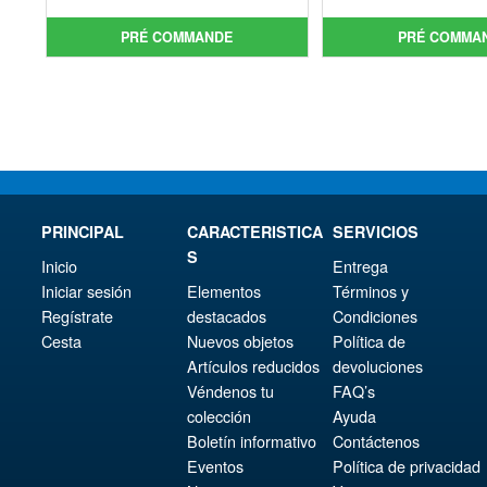
initial
prix
init
prix
était :
actuel
étai
act
PRÉ COMMANDE
PRÉ COMMA
€86.05.
est :
€98.
est 
€73.71.
€86.
PRINCIPAL
CARACTERISTICA
SERVICIOS
S
Inicio
Entrega
Iniciar sesión
Elementos
Términos y
Regístrate
destacados
Condiciones
Cesta
Nuevos objetos
Política de
Artículos reducidos
devoluciones
Véndenos tu
FAQ’s
colección
Ayuda
Boletín informativo
Contáctenos
Eventos
Política de privacidad