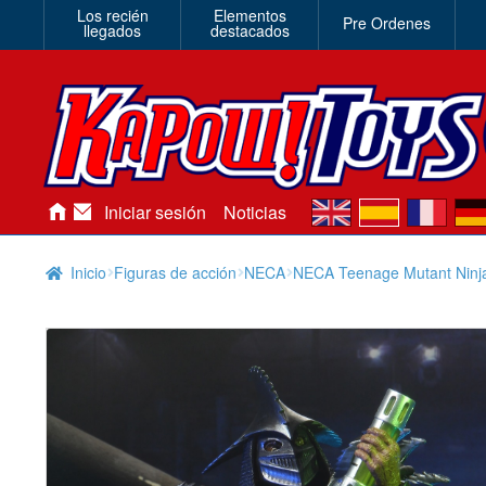
Los recién
Elementos
Pre Ordenes
llegados
destacados
en
es
fr
de
Iniciar sesión
Noticias
Inicio
Figuras de acción
NECA
NECA Teenage Mutant Ninja 