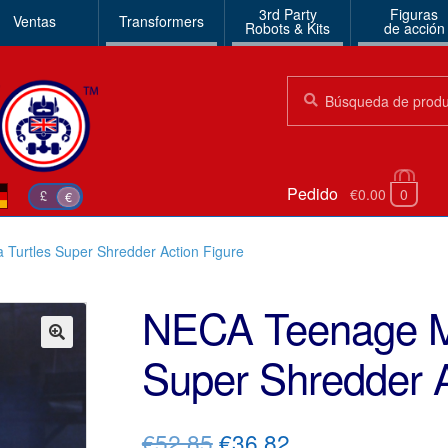
3rd Party
Figuras
Ventas
Transformers
Robots & Kits
de acción
Búsqueda:
Búsqueda
Pedido
€0.00
0
£
€
Turtles Super Shredder Action Figure
NECA Teenage Mu
Super Shredder A
🔍
El
El
€52.85
€36.82