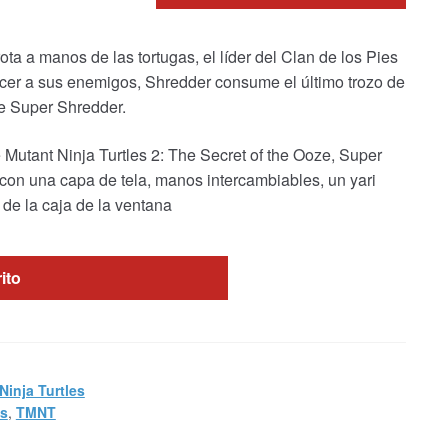
rota a manos de las tortugas, el líder del Clan de los Pies
er a sus enemigos, Shredder consume el último trozo de
e Super Shredder.
 Mutant Ninja Turtles 2: The Secret of the Ooze, Super
con una capa de tela, manos intercambiables, un yari
de la caja de la ventana
rito
Ninja Turtles
es
,
TMNT