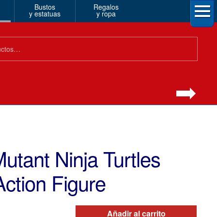
Bustos
Regalos
y estatuas
y ropa
tant Ninja Turtles
ction Figure
Añadir al carrito