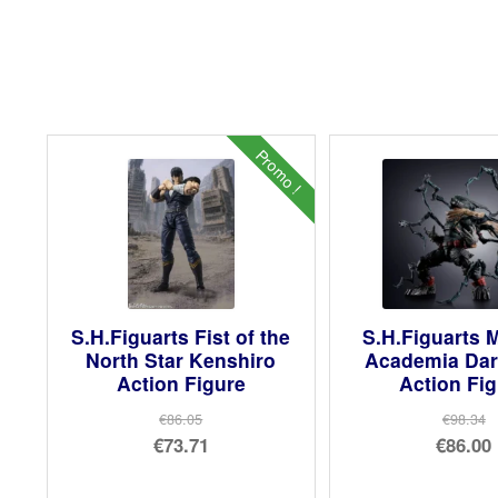
Promo !
S.H.Figuarts Fist of the
S.H.Figuarts 
North Star Kenshiro
Academia Dar
Action Figure
Action Fi
€86.05
€98.34
Le
Le
€73.71
€86.00
prix
Le
prix
Le