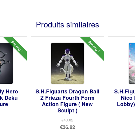
Produits similaires
Promo !
Promo !
My Hero
S.H.Figuarts Dragon Ball
S.H.Fig
k Deku
Z Frieza Fourth Form
Nico 
gure
Action Figure ( New
Lobby)
Sculpt )
€43.02
Le
€36.82
prix
Le