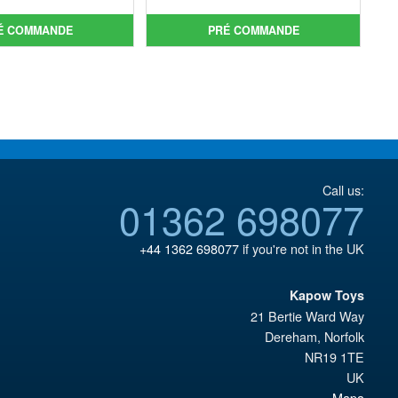
initial
prix
initial
prix
était :
actuel
était :
actuel
É COMMANDE
PRÉ COMMANDE
€79.90.
est :
€86.05.
est :
€67.56.
€72.48.
Call us:
01362 698077
+44 1362 698077
if you're not in the UK
Kapow Toys
21 Bertie Ward Way
Dereham
,
Norfolk
NR19 1TE
UK
Mapa