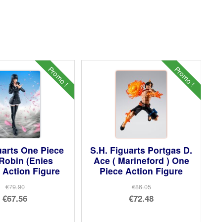
Promo !
Promo !
uarts One Piece
S.H. Figuarts Portgas D.
Robin (Enies
Ace ( Marineford ) One
 Action Figure
Piece Action Figure
€79.90
€86.05
Le
Le
€67.56
€72.48
prix
Le
prix
Le