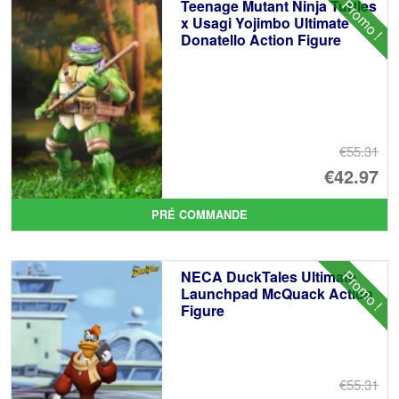
Promo !
Teenage Mutant Ninja Turtles
x Usagi Yojimbo Ultimate
Donatello Action Figure
€55.31
Le
€42.97
pr
Le
PRÉ COMMANDE
ini
pr
éta
ac
Promo !
NECA DuckTales Ultimate
€5
es
Launchpad McQuack Action
Figure
€4
€55.31