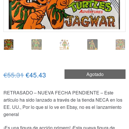
El
El
€55.31
€45.43
Agotado
precio
precio
RETRASADO – NUEVA FECHA PENDIENTE – Este
original
actual
artículo ha sido lanzado a través de la tienda NECA en los
era:
es:
EE. UU., Por lo que si lo ve en Ebay, no es el lanzamiento
general
€55.31.
€45.43.
¡Es una figura de acción primero! ¡Esta nueva figura de