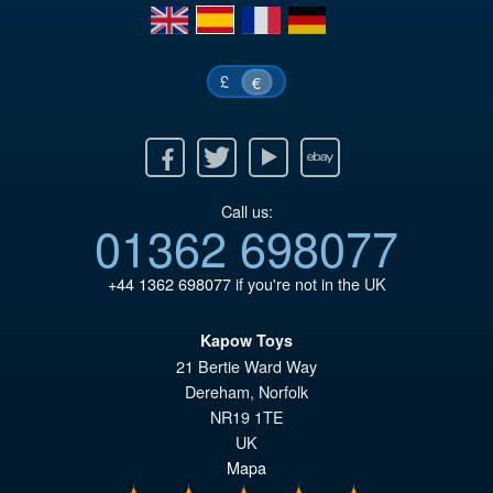
en
es
fr
de
£
€
Facebook
Twitter
Youtube
Ebay
Call us:
01362 698077
+44 1362 698077
if you're not in the UK
Kapow Toys
21 Bertie Ward Way
Dereham
,
Norfolk
NR19 1TE
UK
Mapa