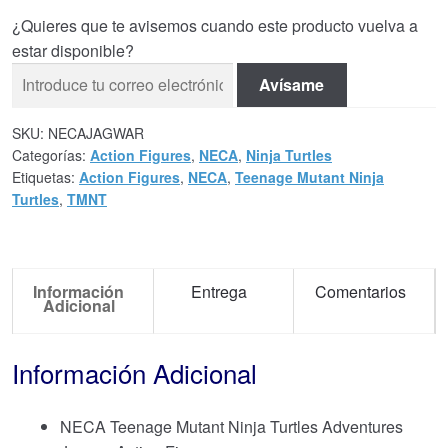
¿Quieres que te avisemos cuando este producto vuelva a
estar disponible?
Avísame
SKU:
NECAJAGWAR
Categorías:
Action Figures
,
NECA
,
Ninja Turtles
Etiquetas:
Action Figures
,
NECA
,
Teenage Mutant Ninja
Turtles
,
TMNT
Información
Entrega
Comentarios
Adicional
Información Adicional
NECA Teenage Mutant Ninja Turtles Adventures