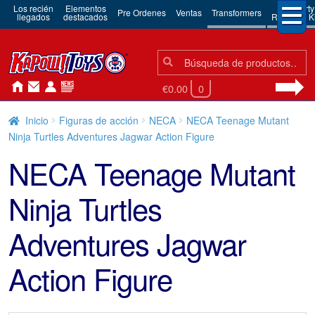
Los recién
Elementos
3rd Party
Pre Ordenes
Ventas
Transformers
llegados
destacados
Robots & Ki
Búsqueda:
Búsqueda
€0.00
0
Inicio
Figuras de acción
NECA
NECA Teenage Mutant
Ninja Turtles Adventures Jagwar Action Figure
NECA Teenage Mutant
Ninja Turtles
Adventures Jagwar
Action Figure