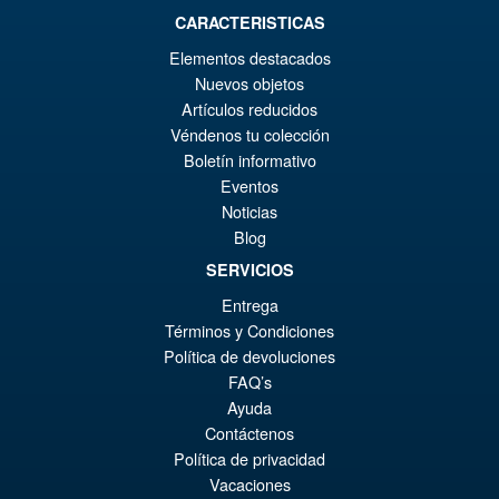
CARACTERISTICAS
€55.31
Elementos destacados
Le
€47.89
Nuevos objetos
Artículos reducidos
pr
Le
Véndenos tu colección
PRÉ COMMANDE
ini
pr
Boletín informativo
Eventos
éta
ac
Noticias
Teenage Mutant Ninja Turtles
€5
es
HB0105 Michelangelo (Deluxe
Blog
Edition) Action Figure
€4
SERVICIOS
Entrega
Términos y Condiciones
Política de devoluciones
€147.47
FAQ’s
Ayuda
PRÉ COMMANDE
Contáctenos
Política de privacidad
Vacaciones