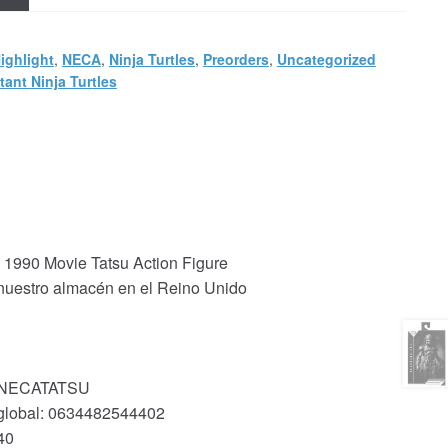
ighlight
,
NECA
,
Ninja Turtles
,
Preorders
,
Uncategorized
ant Ninja Turtles
1990 Movie Tatsu Action Figure
 nuestro almacén en el Reino Unido
k: NECATATSU
 global: 0634482544402
40