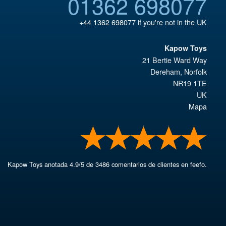
01362 698077
+44 1362 698077
if you're not in the UK
Kapow Toys
21 Bertie Ward Way
Dereham
,
Norfolk
NR19 1TE
UK
Mapa
Kapow Toys
anotada
4.9
/
5
de
3486
comentarios de clientes en feefo.