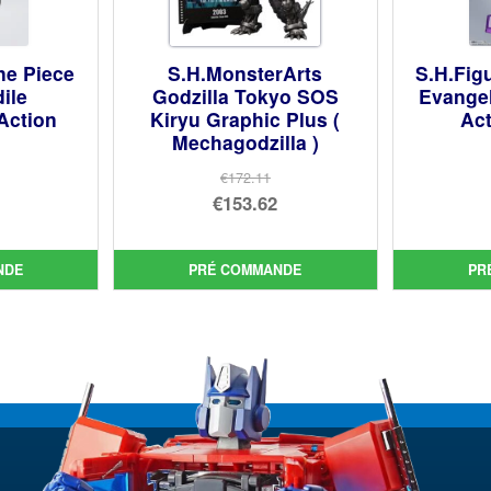
ne Piece
S.H.MonsterArts
S.H.Fig
ile
Godzilla Tokyo SOS
Evangel
Action
Kiryu Graphic Plus (
Act
Mechagodzilla )
€172.11
Le
€153.62
prix
Le
ial
initial
prix
NDE
PRÉ COMMANDE
PR
t :
uel
était :
actuel
29.
:
€172.11.
est :
00.
€153.62.