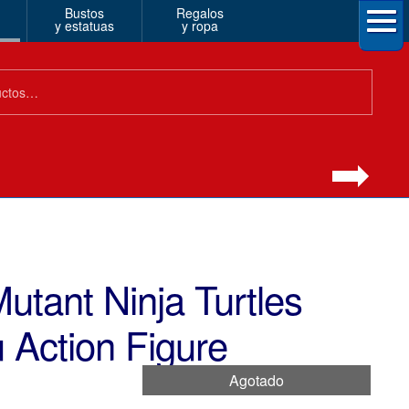
Bustos
Regalos
y estatuas
y ropa
tant Ninja Turtles
 Action Figure
Agotado