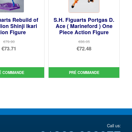
uarts Rebuild of
S.H. Figuarts Portgas D.
ion Shinji Ikari
Ace ( Marineford ) One
ion Figure
Piece Action Figure
€79.90
€86.05
Le
Le
€73.71
€72.48
prix
Le
prix
Le
initial
prix
initial
prix
était :
actuel
était :
actuel
É COMMANDE
PRÉ COMMANDE
€79.90.
est :
€86.05.
est :
€73.71.
€72.48.
Call us: