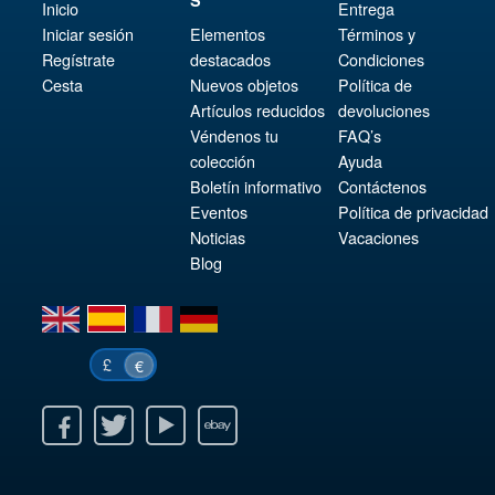
Inicio
Entrega
Iniciar sesión
Elementos
Términos y
Regístrate
destacados
Condiciones
Cesta
Nuevos objetos
Política de
Artículos reducidos
devoluciones
Véndenos tu
FAQ’s
colección
Ayuda
Boletín informativo
Contáctenos
Eventos
Política de privacidad
Noticias
Vacaciones
Blog
en
es
fr
de
£
€
k
itter
Youtube
Ebay