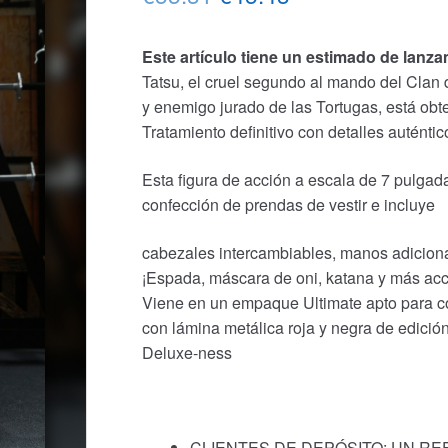
precio
precio
Este artículo tiene un estimado de lanz
original
actual
Tatsu, el cruel segundo al mando del Clan 
era:
es:
y enemigo jurado de las Tortugas, está obt
Tratamiento definitivo con detalles auténtic
€55.31.
€45.43.
Esta figura de acción a escala de 7 pulgad
confección de prendas de vestir e incluye
cabezales intercambiables, manos adicion
¡Espada, máscara de oni, katana y más acc
Viene en un empaque Ultimate apto para c
con lámina metálica roja y negra de edició
Deluxe-ness
CLIENTES DE DEPÓSITO: UN R