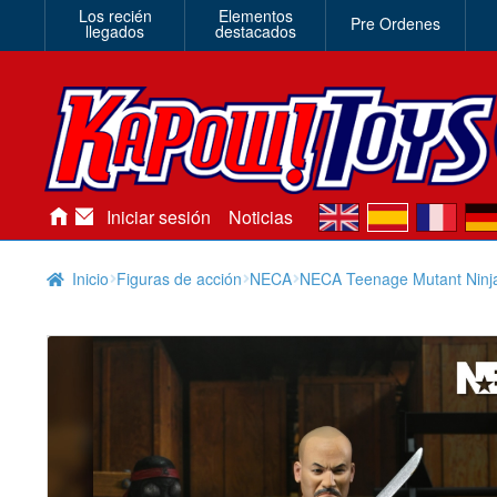
Los recién
Elementos
Pre Ordenes
llegados
destacados
en
es
fr
de
Iniciar sesión
Noticias
Inicio
Figuras de acción
NECA
NECA Teenage Mutant Ninja 