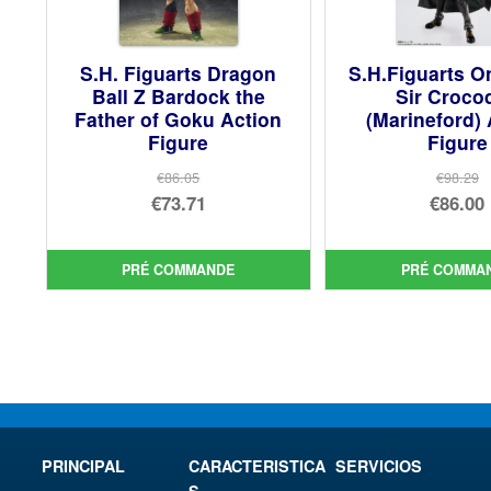
S.H. Figuarts Dragon
S.H.Figuarts O
Ball Z Bardock the
Sir Crocod
Father of Goku Action
(Marineford) 
Figure
Figure
€86.05
€98.29
Le
Le
€73.71
€86.00
prix
Le
prix
Le
initial
prix
init
prix
PRÉ COMMANDE
PRÉ COMMA
était :
actuel
étai
act
€86.05.
est :
€98.
est 
€73.71.
€86.
PRINCIPAL
CARACTERISTICA
SERVICIOS
S