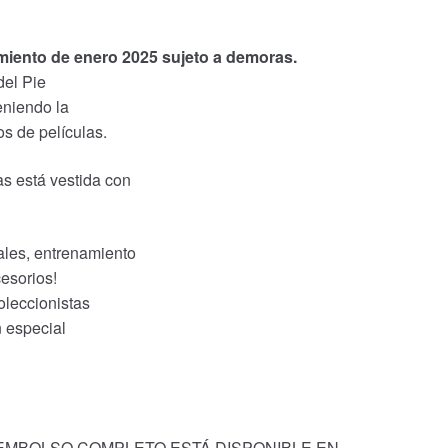
amiento de enero 2025 sujeto a demoras.
del Pie
eniendo la
os de películas.
as está vestida con
ales, entrenamiento
esorios!
oleccionistas
n especial
EEMBOLSO COMPLETO ESTÁ DISPONIBLE EN