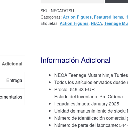
SKU:
NECATATSU
Categorías:
Action Figures
,
Featured Items
,
H
Etiquetas:
Action Figures
,
NECA
,
Teenage Mut
Información Adicional
 Adicional
NECA Teenage Mutant Ninja Turtles 
Entrega
Todos los artículos enviados desde
Precio:
€
45.43 EUR
Estado del inventario: Pre Ordena
omentarios
Ilegada estimada: January 2025
Unidad de mantenimiento de stoc
Número de identificación comercial
Número de parte del fabricante: 544