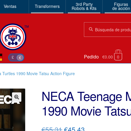
3rd Party
Figuras
Ventas
Transformers
Robots & Kits
de acción
Búsqueda:
Búsqueda
Pedido
€0.00
0
£
€
Turtles 1990 Movie Tatsu Action Figure
NECA Teenage Mu
1990 Movie Tatsu
🔍
El
El
€55.31
€45.43