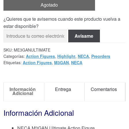
Agotado
¿Quieres que te avisemos cuando este producto vuelva a
estar disponible?
Avísame
SKU:
ME3GANULTIMATE
Categorías:
Action Figures
,
Highlight
,
NECA
,
Preorders
Etiquetas:
Action Figures
,
M3GAN
,
NECA
Información
Entrega
Comentarios
Adicional
Información Adicional
NECA M3GAN Ultimate Action Figure