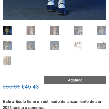
Agotado
El
El
€55.31
€45.43
precio
precio
Este artículo tiene un estimado de lanzamiento de abril
original
actual
2025 sujeto a demoras.