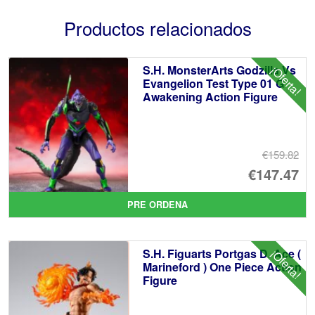
Productos relacionados
S.H. MonsterArts Godzilla Vs
¡Oferta!
Evangelion Test Type 01 G
Awakening Action Figure
€159.82
El
€147.47
pr
El
PRE ORDENA
or
pr
er
ac
S.H. Figuarts Portgas D. Ace (
¡Oferta!
€1
es
Marineford ) One Piece Action
Figure
€1