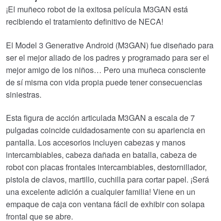
era:
es:
¡El muñeco robot de la exitosa película M3GAN está
recibiendo el tratamiento definitivo de NECA!
€55.31.
€45.43.
El Model 3 Generative Android (M3GAN) fue diseñado para
ser el mejor aliado de los padres y programado para ser el
mejor amigo de los niños… Pero una muñeca consciente
de sí misma con vida propia puede tener consecuencias
siniestras.
Esta figura de acción articulada M3GAN a escala de 7
pulgadas coincide cuidadosamente con su apariencia en
pantalla. Los accesorios incluyen cabezas y manos
intercambiables, cabeza dañada en batalla, cabeza de
robot con placas frontales intercambiables, destornillador,
pistola de clavos, martillo, cuchilla para cortar papel. ¡Será
una excelente adición a cualquier familia! Viene en un
empaque de caja con ventana fácil de exhibir con solapa
frontal que se abre.