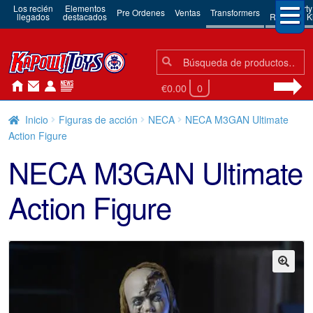
Los recién
Elementos
3rd Party
Pre Ordenes
Ventas
Transformers
llegados
destacados
Robots & Ki
Búsqueda:
Búsqueda
€0.00
0
Inicio
Figuras de acción
NECA
NECA M3GAN Ultimate
Action Figure
NECA M3GAN Ultimate
Action Figure
🔍