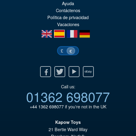
Ayuda
PRE ORDENA
or
pr
Contáctenos
Política de privacidad
er
ac
Vacaciones
€4
es
en
es
fr
de
€3
£
€
Facebook
Twitter
Youtube
Ebay
Call us:
01362 698077
+44 1362 698077
if you're not in the UK
Kapow Toys
21 Bertie Ward Way